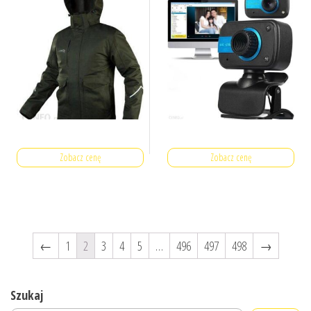
Zobacz cenę
Zobacz cenę
←
1
2
3
4
5
…
496
497
498
→
Szukaj