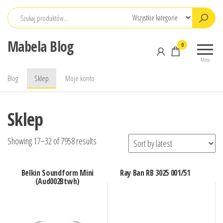
Przejdź
do
treści
Mabela Blog
0
Menu
Blog
Sklep
Moje konto
Sklep
Showing 17–32 of 7958 results
Belkin Soundform Mini
Ray Ban RB 3025 001/51
(Aud002Btwh)