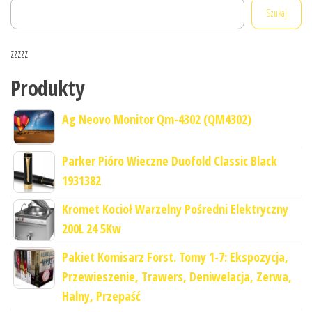
Szukaj
zzzzz
Produkty
Ag Neovo Monitor Qm-4302 (QM4302)
Parker Pióro Wieczne Duofold Classic Black
1931382
Kromet Kocioł Warzelny Pośredni Elektryczny
200L 24 5Kw
Pakiet Komisarz Forst. Tomy 1-7: Ekspozycja,
Przewieszenie, Trawers, Deniwelacja, Zerwa,
Halny, Przepaść