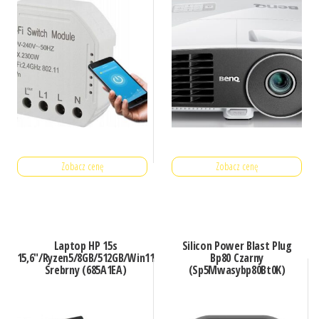
Zobacz cenę
Zobacz cenę
Laptop HP 15s
Silicon Power Blast Plug
15,6″/Ryzen5/8GB/512GB/Win11
Bp80 Czarny
Srebrny (685A1EA)
(Sp5Mwasybp80Bt0K)