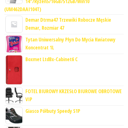
14"/Ryzen5/16GB/512GB/Win10
(UM462DAAI104T)
Demar Dtrma47 Trzewiki Robocze Męskie
Demar, Rozmiar 47
Tytan Uniwersalny Płyn Do Mycia Kwiatowy
Koncentrat 1L
Boxmet LtdBx-Cabinet6 C
FOTEL BIUROWY KRZESŁO BIUROWE OBROTOWE
VIP
Giasco Półbuty Speedy S1P