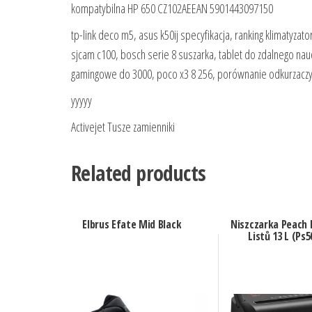
kompatybilna HP 650 CZ102AEEAN 5901443097150
tp-link deco m5, asus k50ij specyfikacja, ranking klimatyzato
sjcam c100, bosch serie 8 suszarka, tablet do zdalnego nauc
gamingowe do 3000, poco x3 8 256, porównanie odkurzacz
yyyyy
Activejet Tusze zamienniki
Related products
Elbrus Efate Mid Black
Niszczarka Peach 
Listů 13 L (Ps5