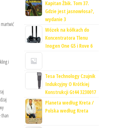
Kapitan Żbik. Tom 37.
Gdzie jest jasnowłosa?,
wydanie 3
z martwić
Wózek na kółkach do
Koncentratora Tlenu
Inogen One G5 i Rove 6
ling i
Tesa Technology Czujnik
Indukcyjny O Krótkiej
zaj
Konstrukcji Gt44 3230017
dzaj
Planeta według Kreta /
wy
Polska według Kreta
 than