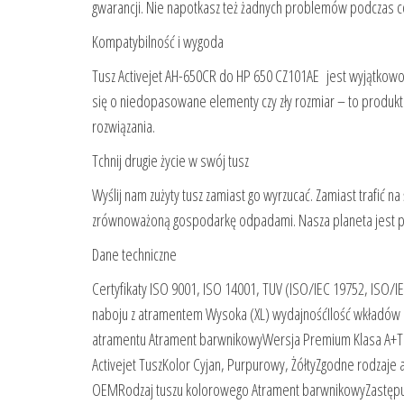
gwarancji. Nie napotkasz też żadnych problemów podczas 
Kompatybilność i wygoda
Tusz Activejet AH-650CR do HP 650 CZ101AE jest wyjątkowo pr
się o niedopasowane elementy czy zły rozmiar – to produkt
rozwiązania.
Tchnij drugie życie w swój tusz
Wyślij nam zużyty tusz zamiast go wyrzucać. Zamiast trafić n
zrównoważoną gospodarkę odpadami. Nasza planeta jest pr
Dane techniczne
Certyfikaty ISO 9001, ISO 14001, TUV (ISO/IEC 19752, ISO
naboju z atramentem Wysoka (XL) wydajnośćIlość wkładów
atramentu Atrament barwnikowyWersja Premium Klasa A+
Activejet TuszKolor Cyjan, Purpurowy, ŻółtyZgodne rodzaj
OEMRodzaj tuszu kolorowego Atrament barwnikowyZastępuj