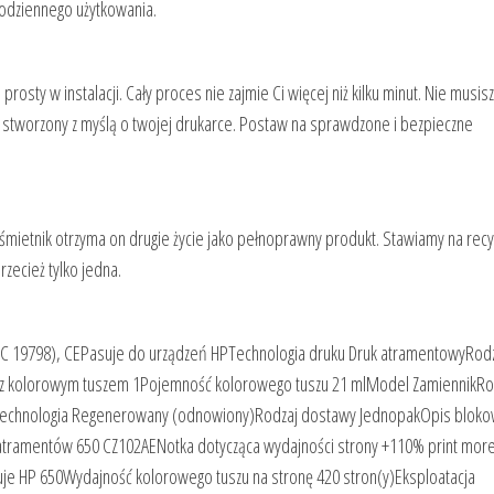
codziennego użytkowania.
osty w instalacji. Cały proces nie zajmie Ci więcej niż kilku minut. Nie musis
 stworzony z myślą o twojej drukarce. Postaw na sprawdzone i bezpieczne
a śmietnik otrzyma on drugie życie jako pełnoprawny produkt. Stawiamy na recyk
zecież tylko jedna.
/IEC 19798), CEPasuje do urządzeń HPTechnologia druku Druk atramentowyRod
 z kolorowym tuszem 1Pojemność kolorowego tuszu 21 mlModel ZamiennikRo
Technologia Regenerowany (odnowiony)Rodzaj dostawy JednopakOpis bloko
e atramentów 650 CZ102AENotka dotycząca wydajności strony +110% print more
e HP 650Wydajność kolorowego tuszu na stronę 420 stron(y)Eksploatacja