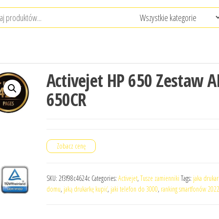
Activejet HP 650 Zestaw A
650CR
Zobacz cenę
SKU:
2f3f98c4624c
Categories:
Activejet
,
Tusze zamienniki
Tags:
jaka druka
domu
,
jaką drukarkę kupić
,
jaki telefon do 3000
,
ranking smartfonów 202