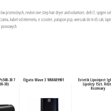
rów przenośnych, revlon one step hair dryer and volumizer, dell i7, spigen self
zania, kabel od internetu, e scooter, patapon psp, wieszak do tv 65 cali, lap
y pionowych
Ps500-30 7
Elgato Wave 3 10MAB9901
Estetik Lipoinject Ig
00-30)
Lipolizy 1Szt. Róż
Rozmiary