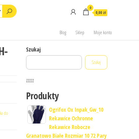
0
0,00 zł
Blog
Sklep
Moje konto
H-
Szukaj
Szukaj
zzzzz
Produkty
Ogrifox Ox Inpak_Gw_10
rka do
Rekawice Ochronne
2
Rekawice Robocze
Granatowo Białe Rozmiar 10 72 Pary