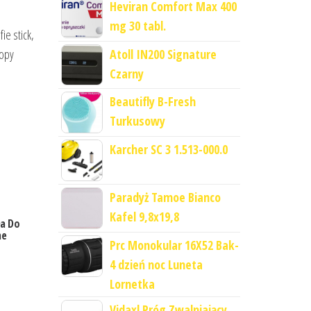
Heviran Comfort Max 400
mg 30 tabl.
ie stick,
topy
Atoll IN200 Signature
Czarny
Beautifly B-Fresh
Turkusowy
Karcher SC 3 1.513-000.0
Paradyż Tamoe Bianco
Kafel 9,8x19,8
ła Do
ne
Prc Monokular 16X52 Bak-
4 dzień noc Luneta
Lornetka
Vidaxl Próg Zwalniający