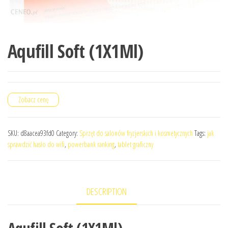
Aqufill Soft (1X1Ml)
Zobacz cenę
SKU:
d8aacea93fd0
Category:
Sprzęt do salonów fryzjerskich i kosmetycznych
Tags:
jak
sprawdzić hasło do wifi
,
powerbank ranking
,
tablet graficzny
DESCRIPTION