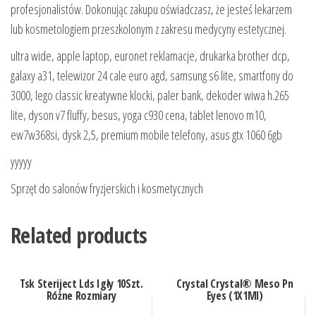
profesjonalistów. Dokonując zakupu oświadczasz, że jesteś lekarzem
lub kosmetologiem przeszkolonym z zakresu medycyny estetycznej.
ultra wide, apple laptop, euronet reklamacje, drukarka brother dcp,
galaxy a31, telewizor 24 cale euro agd, samsung s6 lite, smartfony do
3000, lego classic kreatywne klocki, paler bank, dekoder wiwa h.265
lite, dyson v7 fluffy, besus, yoga c930 cena, tablet lenovo m10,
ew7w368si, dysk 2,5, premium mobile telefony, asus gtx 1060 6gb
yyyyy
Sprzęt do salonów fryzjerskich i kosmetycznych
Related products
Tsk Steriject Lds Igły 10Szt.
Crystal Crystal® Meso Pn
Różne Rozmiary
Eyes (1X1Ml)