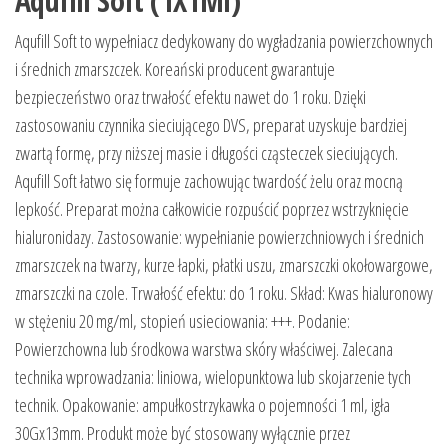
Aqufill Soft (1X1Ml)
Aqufill Soft to wypełniacz dedykowany do wygładzania powierzchownych
i średnich zmarszczek. Koreański producent gwarantuje
bezpieczeństwo oraz trwałość efektu nawet do 1 roku. Dzięki
zastosowaniu czynnika sieciującego DVS, preparat uzyskuje bardziej
zwartą formę, przy niższej masie i długości cząsteczek sieciujących.
Aqufill Soft łatwo się formuje zachowując twardość żelu oraz mocną
lepkość. Preparat można całkowicie rozpuścić poprzez wstrzyknięcie
hialuronidazy. Zastosowanie: wypełnianie powierzchniowych i średnich
zmarszczek na twarzy, kurze łapki, płatki uszu, zmarszczki okołowargowe,
zmarszczki na czole. Trwałość efektu: do 1 roku. Skład: Kwas hialuronowy
w stężeniu 20 mg/ml, stopień usieciowania: +++. Podanie:
Powierzchowna lub środkowa warstwa skóry właściwej. Zalecana
technika wprowadzania: liniowa, wielopunktowa lub skojarzenie tych
technik. Opakowanie: ampułkostrzykawka o pojemności 1 ml, igła
30Gx13mm. Produkt może być stosowany wyłącznie przez