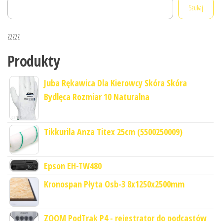
Szukaj
zzzzz
Produkty
Juba Rękawica Dla Kierowcy Skóra Skóra
Bydlęca Rozmiar 10 Naturalna
Tikkurila Anza Titex 25cm (5500250009)
Epson EH-TW480
Kronospan Płyta Osb-3 8x1250x2500mm
ZOOM PodTrak P4 - rejestrator do podcastów