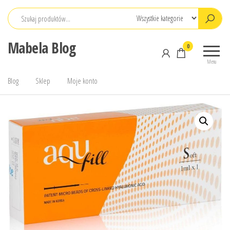
Przejdź
do
treści
Mabela Blog
0
Menu
Blog
Sklep
Moje konto