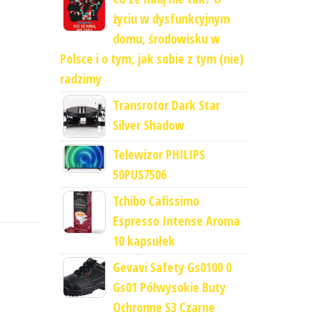
życiu w dysfunkcyjnym
domu, środowisku w
Polsce i o tym, jak sobie z tym (nie)
radzimy
Transrotor Dark Star
Silver Shadow
Telewizor PHILIPS
50PUS7506
Tchibo Cafissimo
Espresso Intense Aroma
10 kapsułek
Gevavi Safety Gs0100 0
Gs01 Półwysokie Buty
Ochronne S3 Czarne