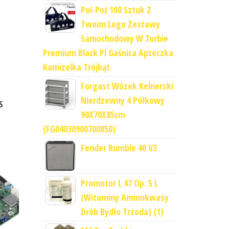
Pol-Poż 100 Sztuk Z
Twoim Logo Zestawy
Samochodowy W Torbie
Premium Black Pl Gaśnica Apteczka
Kamizelka Trójkąt
Forgast Wózek Kelnerski
Nierdzewny 4 Półkowy
S
90X70X85cm
(FG04030900700850)
Fender Rumble 40 V3
Promotor L 47 Op. 5 L
(Witaminy Aminokwasy
Drób Bydło Trzoda) (1)