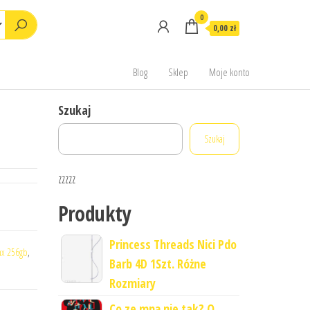
0
0,00 zł
Blog
Sklep
Moje konto
Szukaj
Szukaj
zzzzz
Produkty
Princess Threads Nici Pdo
ax 256gb
,
Barb 4D 1Szt. Różne
Rozmiary
Co ze mną nie tak? O