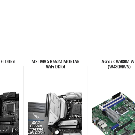
FI DDR4
MSI MAG B660M MORTAR
Asrock W480M W
WiFi DDR4
(W480MWS)