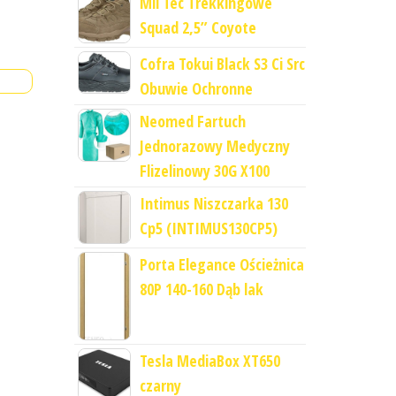
Mil Tec Trekkingowe
Squad 2,5” Coyote
Cofra Tokui Black S3 Ci Src
Obuwie Ochronne
Neomed Fartuch
Jednorazowy Medyczny
Flizelinowy 30G X100
Intimus Niszczarka 130
Cp5 (INTIMUS130CP5)
Porta Elegance Ościeżnica
80P 140-160 Dąb lak
Tesla MediaBox XT650
czarny