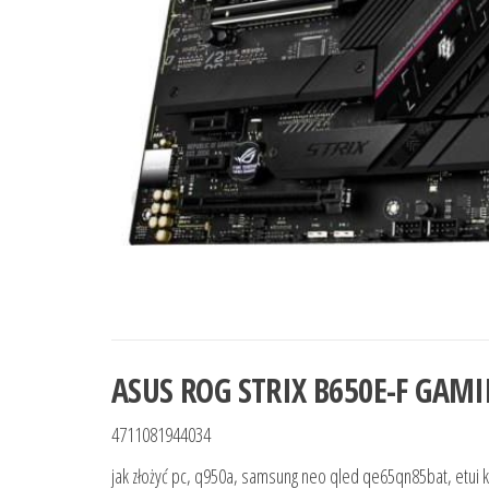
ASUS ROG STRIX B650E-F GAMI
4711081944034
jak złożyć pc, q950a, samsung neo qled qe65qn85bat, etui k