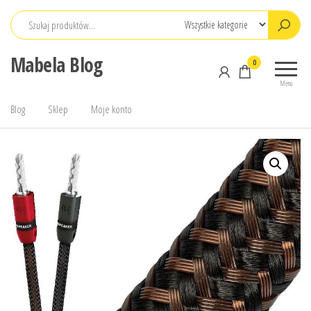
Przejdź
do
treści
Mabela Blog
0
Menu
Blog
Sklep
Moje konto