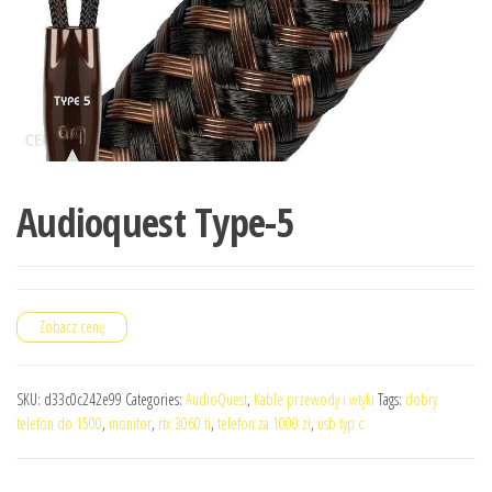
Audioquest Type-5
Zobacz cenę
SKU:
d33c0c242e99
Categories:
AudioQuest
,
Kable przewody i wtyki
Tags:
dobry
telefon do 1500
,
monitor
,
rtx 3060 ti
,
telefon za 1000 zł
,
usb typ c