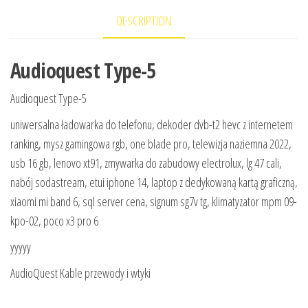
DESCRIPTION
Audioquest Type-5
Audioquest Type-5
uniwersalna ładowarka do telefonu, dekoder dvb-t2 hevc z internetem
ranking, mysz gamingowa rgb, one blade pro, telewizja naziemna 2022,
usb 16 gb, lenovo xt91, zmywarka do zabudowy electrolux, lg 47 cali,
nabój sodastream, etui iphone 14, laptop z dedykowaną kartą graficzną,
xiaomi mi band 6, sql server cena, signum sg7v tg, klimatyzator mpm 09-
kpo-02, poco x3 pro 6
yyyyy
AudioQuest Kable przewody i wtyki