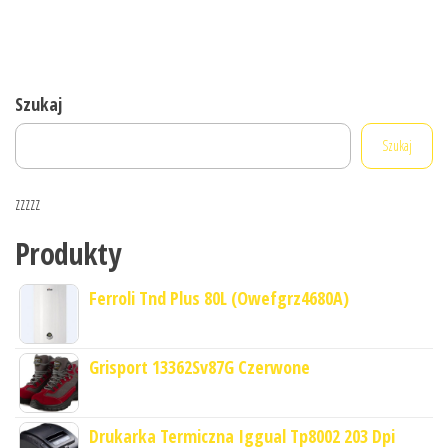
Szukaj
Szukaj
zzzzz
Produkty
Ferroli Tnd Plus 80L (Owefgrz4680A)
Grisport 13362Sv87G Czerwone
Drukarka Termiczna Iggual Tp8002 203 Dpi