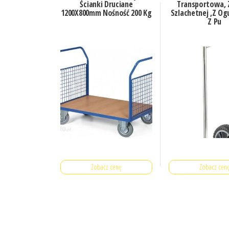
Ścianki Druciane
Transportowa, Z
1200X800mm Nośność 200 Kg
Szlachetnej ,Z O
Z Pu
Zobacz cenę
Zobacz cen