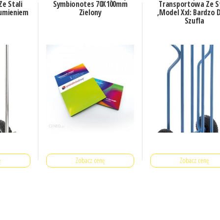
e Stali
Symbionotes 70X100mm
Transportowa Ze St
gumieniem
Zielony
,Model Xxl: Bardzo 
Szufla
ę
Zobacz cenę
Zobacz cenę