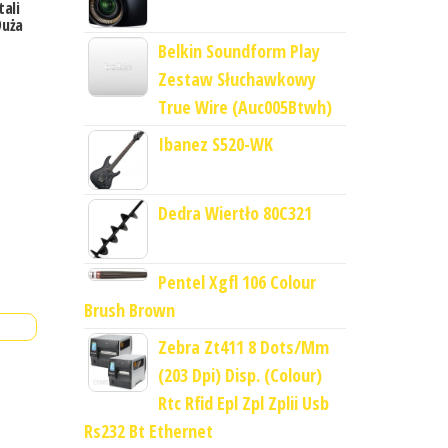
ali
Duża
Belkin Soundform Play
Zestaw Słuchawkowy
True Wire (Auc005Btwh)
Ibanez S520-WK
Dedra Wiertło 80C321
Pentel Xgfl 106 Colour
Brush Brown
Zebra Zt411 8 Dots/Mm
(203 Dpi) Disp. (Colour)
Rtc Rfid Epl Zpl Zplii Usb
Rs232 Bt Ethernet