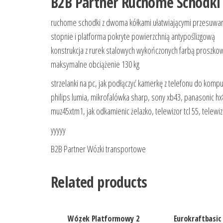
B2B Partner Ruchome Schodk
ruchome schodki z dwoma kółkami ułatwiającymi przesuw
stopnie i platforma pokryte powierzchnią antypoślizgową
konstrukcja z rurek stalowych wykończonych farbą proszko
maksymalne obciążenie 130 kg
strzelanki na pc, jak podłączyć kamerkę z telefonu do komp
philips lumia, mikrofalówka sharp, sony xb43, panasonic h
muz45xtm1, jak odkamienic żelazko, telewizor tcl 55, telewiz
yyyyy
B2B Partner Wózki transportowe
Related products
Wózek Platformowy 2
Eurokraftbasic