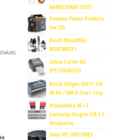
NAKRĘTKAMI DOZ1
Daewoo Power Products
Dw 225
Bosch MaxoMixx
MS8CM61X1
kazówkami,
Zebra Cutter Kit
(P1112640230)
Bosch S5Agm S5A11 12V
80 Ah / 800 A Start-Stop
Prowadnica 45 +2
Łańcuchy Oregon 3/8 1,5
Husqvarna
Sony VPL-VW1100ES
ka