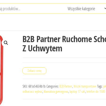
B2B Partner Ruchome Sch
Z Uchwytem
Zobacz cenę
SKU:
681a54634b1b
Categories:
B2B Partner
,
Wózki transportowe
Tags:
jak
odkurzacz wybrać
,
klawiatura gamingowa
,
laptop 17 cali
,
telefon do 1500 