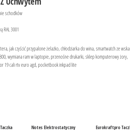
i Z Uchwytem
anie schodków
wą RAL 3001
utera, jak czyścić przypalone żelazko, chłodziarka do wina, smartwatch ze ws
x800, wymiana ram w laptopie, przenośne drukarki, sklep komputerowy żory,
or 19 cali rtv euro agd, pocketbook inkpad lite
 Taczka
Notes Elektrostatyczny
Eurokraftpro Tacz