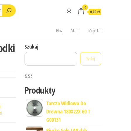
0
0,00 zł
Blog
Sklep
Moje konto
odki
Szukaj
Szukaj
zzzzz
Produkty
Tarcza Widiowa Do
i
Drewna 180X22X 60 T
zł
G00131
Biurko Sole LA8 dąb