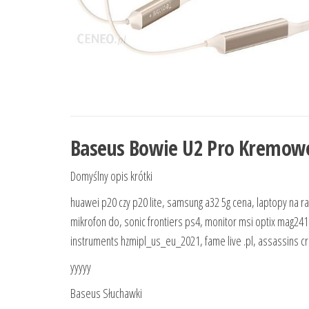
Baseus Bowie U2 Pro Kremow
Domyślny opis krótki
huawei p20 czy p20 lite, samsung a32 5g cena, laptopy na 
mikrofon do, sonic frontiers ps4, monitor msi optix mag24
instruments hzmipl_us_eu_2021, fame live .pl, assassins cr
yyyyy
Baseus Słuchawki