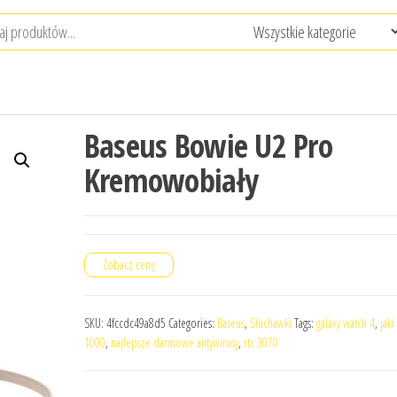
Baseus Bowie U2 Pro
Kremowobiały
Zobacz cenę
SKU:
4fccdc49a8d5
Categories:
Baseus
,
Słuchawki
Tags:
galaxy watch 4
,
jaki
1000
,
najlepsze darmowe antywirusy
,
rtx 3070