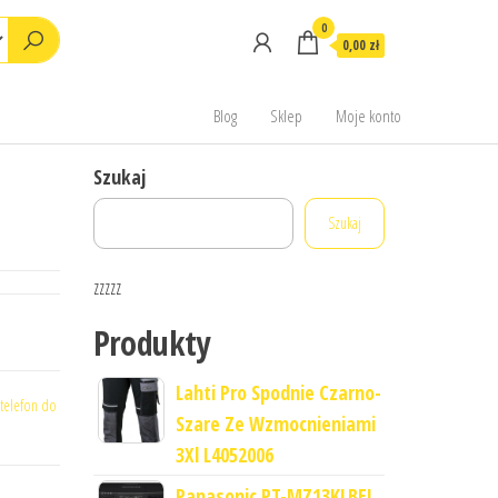
0
0,00 zł
Blog
Sklep
Moje konto
Szukaj
Szukaj
zzzzz
Produkty
Lahti Pro Spodnie Czarno-
 telefon do
Szare Ze Wzmocnieniami
3Xl L4052006
Panasonic PT-MZ13KLBEJ