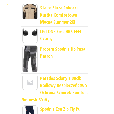
Stalco Bluza Robocza
Kurtka Komfortowa
Mocna Summer 2Xl
LG TONE Free HBS-FN4
Czarny
Procera Spodnie Do Pasa
Patron
Paredes Ściany 1 Bucik
Radiowy Bezpieczeństwo
Ochrona Sznurek Komfort
Niebieski/Żółty
Spodnie Esa Zip Fly Pull