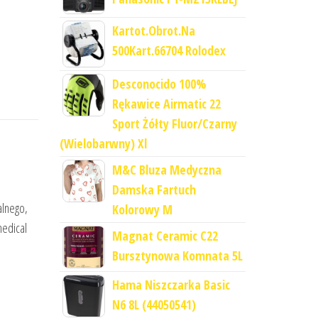
Kartot.Obrot.Na
500Kart.66704 Rolodex
Desconocido 100%
Rękawice Airmatic 22
Sport Żółty Fluor/Czarny
(Wielobarwny) Xl
M&C Bluza Medyczna
Damska Fartuch
alnego,
Kolorowy M
medical
Magnat Ceramic C22
Bursztynowa Komnata 5L
Hama Niszczarka Basic
N6 8L (44050541)