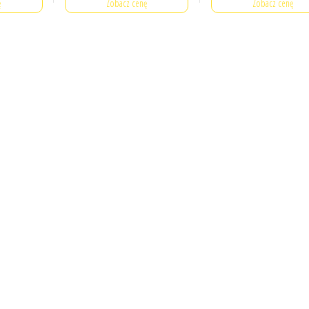
ę
Zobacz cenę
Zobacz cenę