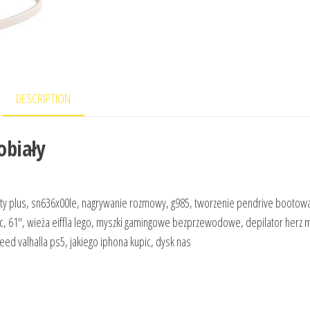
DESCRIPTION
obiały
raty plus, sn636x00le, nagrywanie rozmowy, g985, tworzenie pendrive bootow
1c, 61″, wieża eiffla lego, myszki gamingowe bezprzewodowe, depilator herz 
eed valhalla ps5, jakiego iphona kupic, dysk nas