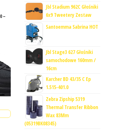
Jbl Stadium 962C Głośniki
6x9 Tweetery Zestaw
0 –
Santoemma Sabrina HOT
Jbl Stage3 627 Głośniki
samochodowe 160mm /
16cm
Karcher BD 43/35 C Ep
1.515-401.0
Zebra Zipship 5319
Thermal Transfer Ribbon
Wax 83Mm
(05319BK08345)