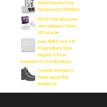
Hendi Prasa Do Pizzy
Pizzapress50 (1P010025)
PHILIPS HUE White and
color ambiance Taśma
LED baza 2m
Gima 45401) Taca Z 01
Przegródkami 33cm
Długości X 9 5cm
Szerokości X 6 5cm Wysokości.
Trzewiki Ochronne U-
Power Jaguar Bhp
Rozmiar 43