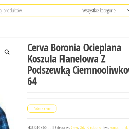
Cerva Boronia Ocieplana
Koszula Flanelowa Z
Podszewką Ciemnooliwk
64
Zobacz cenę
SKU:
043f3389bd6f
Categories:
Cerva
,
Odzież robocza
Tags:
komputronik 