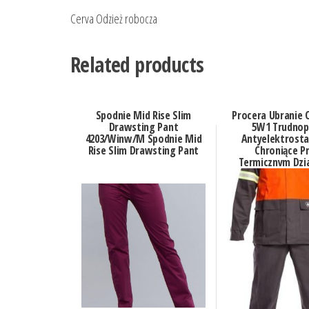
Cerva Odzież robocza
Related products
Spodnie Mid Rise Slim
Procera Ubranie 
Drawsting Pant
5W1 Trudnop
4203/Winw/M Spodnie Mid
Antyelektrosta
Rise Slim Drawsting Pant
Chroniące P
Termicznym Dzi
Łuku Elektryczn
Chemikaliami Od
D