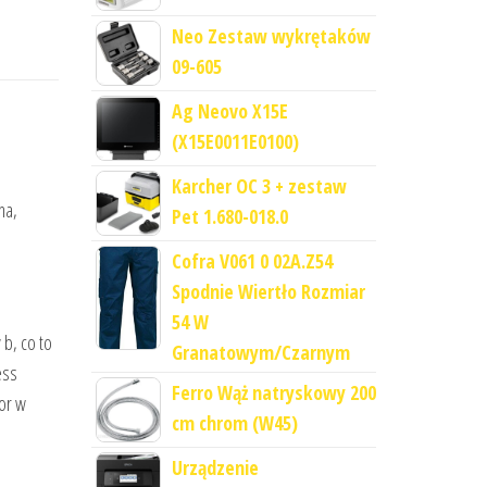
Neo Zestaw wykrętaków
09-605
Ag Neovo X15E
(X15E0011E0100)
Karcher OC 3 + zestaw
na,
Pet 1.680-018.0
Cofra V061 0 02A.Z54
Spodnie Wiertło Rozmiar
54 W
 b, co to
Granatowym/Czarnym
ess
Ferro Wąż natryskowy 200
tor w
cm chrom (W45)
Urządzenie