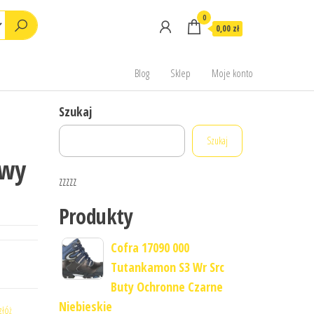
0
0,00 zł
Blog
Sklep
Moje konto
Szukaj
Szukaj
owy
zzzzz
Produkty
Cofra 17090 000
Tutankamon S3 Wr Src
Buty Ochronne Czarne
Niebieskie
złóż