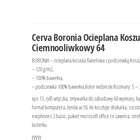
Cerva Boronia Ocieplana Kosz
Ciemnooliwkowy 64
BORONIA – ocieplana koszula flanelowa z podszewką.Kosz
– 120 g/m2,
– 100% bawełna,
– podszewka 100% bawełna,Kolor niebieski.Rozmiary: S – 
xps 13, rj45 wtyczka, zmywarka do zabudowy 60 wymiary, kabe
format komputera, tenda ac10, ile kosztuje drukarka, szczote
earphones 2 basic, pakiet microsoft office co zawiera, stref
lusterku
yyyyy