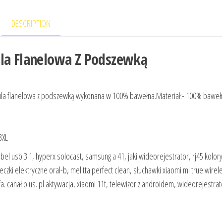
DESCRIPTION
ula Flanelowa Z Podszewką
ula flanelowa z podszewką wykonana w 100% bawełna.Materiał:- 100% baweł
3XL
l usb 3.1, hyperx solocast, samsung a 41, jaki wideorejestrator, rj45 kolory
czki elektryczne oral-b, melitta perfect clean, słuchawki xiaomi mi true wirel
a. canał plus. pl aktywacja, xiaomi 11t, telewizor z androidem, wideorejestra