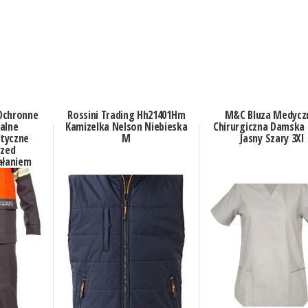
Ochronne
Rossini Trading Hh21401Hm
M&C Bluza Medycz
alne
Kamizelka Nelson Niebieska
Chirurgiczna Damska 
tyczne
M
Jasny Szary 3Xl
rzed
ałaniem
ego Oraz
powiednie