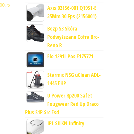
1000
,
rtx
Axis 02156-001 Q1951-E
35Mm 30 Fps (2156001)
Bezp S3 Skóra
Podwyższane Cofra Brc-
Reno R
Elo 1291L Pos E175771
Starmix NSG uClean ADL-
1445 EHP
U Power Rp200 Safet
Fougwear Red Up Draco
Plus S1P Src Esd
IPL SILKN Infinity