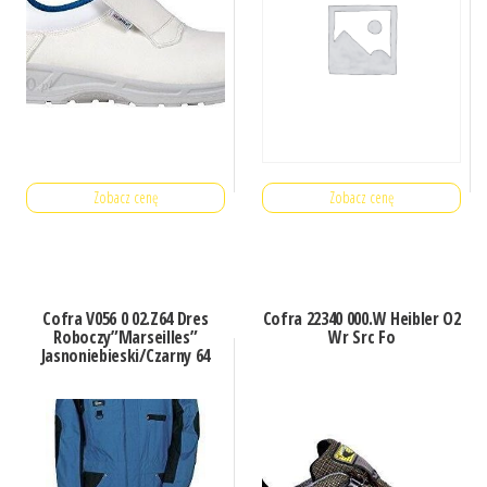
Zobacz cenę
Zobacz cenę
Cofra V056 0 02.Z64 Dres
Cofra 22340 000.W Heibler O2
Roboczy”Marseilles”
Wr Src Fo
Jasnoniebieski/Czarny 64