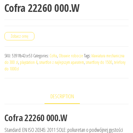
Cofra 22260 000.W
Zobacz cenę
SKU:
5391fb42ce53
Categories:
Cofra
,
Obuwie robocze
Tags:
klawiatura mechaniczna
do 300 zł
,
playstation 4
,
smartfon z najlepszym aparatem
,
smartfony do 1500
,
telefony
do 1000zl
DESCRIPTION
Cofra 22260 000.W
Standard: EN ISO 20345: 2011 SOLE: poliuretan o podwójnej gęstości