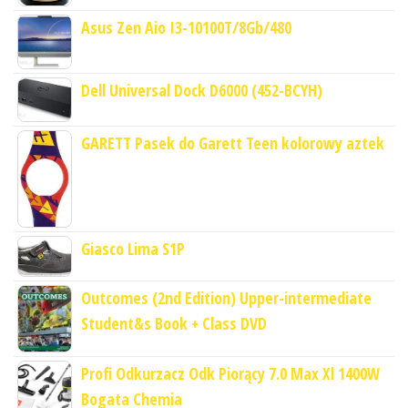
Asus Zen Aio I3-10100T/8Gb/480
Dell Universal Dock D6000 (452-BCYH)
GARETT Pasek do Garett Teen kolorowy aztek
Giasco Lima S1P
Outcomes (2nd Edition) Upper-intermediate
Student&s Book + Class DVD
Profi Odkurzacz Odk Piorący 7.0 Max Xl 1400W
Bogata Chemia