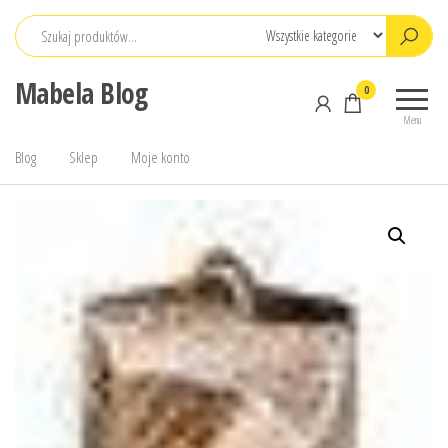
Przejdź
do
treści
Mabela Blog
0
Menu
Blog
Sklep
Moje konto