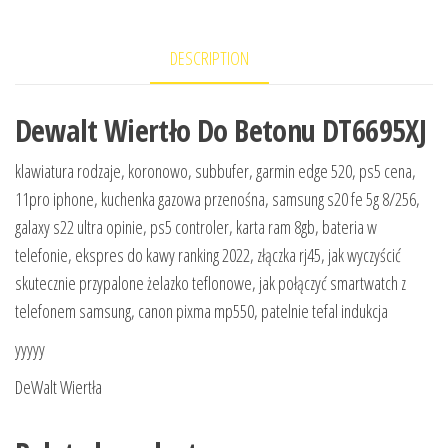
DESCRIPTION
Dewalt Wiertło Do Betonu DT6695XJ
klawiatura rodzaje, koronowo, subbufer, garmin edge 520, ps5 cena,
11pro iphone, kuchenka gazowa przenośna, samsung s20 fe 5g 8/256,
galaxy s22 ultra opinie, ps5 controler, karta ram 8gb, bateria w
telefonie, ekspres do kawy ranking 2022, złączka rj45, jak wyczyścić
skutecznie przypalone żelazko teflonowe, jak połączyć smartwatch z
telefonem samsung, canon pixma mp550, patelnie tefal indukcja
yyyyy
DeWalt Wiertła