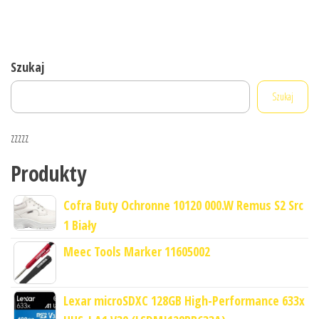
Szukaj
Szukaj
zzzzz
Produkty
Cofra Buty Ochronne 10120 000.W Remus S2 Src
1 Biały
Meec Tools Marker 11605002
Lexar microSDXC 128GB High-Performance 633x