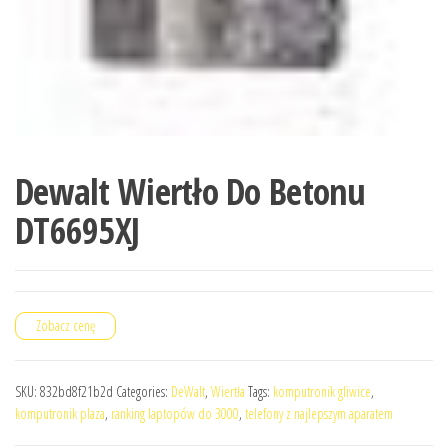
Dewalt Wiertło Do Betonu
DT6695XJ
Zobacz cenę
SKU:
832bd8f21b2d
Categories:
DeWalt
,
Wiertła
Tags:
komputronik gliwice
,
komputronik plaza
,
ranking laptopów do 3000
,
telefony z najlepszym aparatem