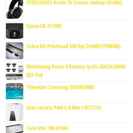
STEELSERIES Arctis 7X Czarno-zielony (61466)
Epson EB-Z11005
Zebra Kit Printhead 300 Dpi Zm600 (79804M)
Monitoring Domu 4 Kamery Ip DS-2DE2A204IW-
DE3 PoE
Telewizor Samsung UE65BU8002
Hsm Securio P44I 5,8 Mm (1871121)
Caso VAC 180 01384