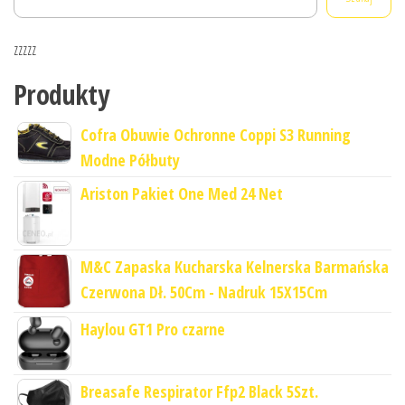
zzzzz
Produkty
Cofra Obuwie Ochronne Coppi S3 Running
Modne Półbuty
Ariston Pakiet One Med 24 Net
M&C Zapaska Kucharska Kelnerska Barmańska
Czerwona Dł. 50Cm - Nadruk 15X15Cm
Haylou GT1 Pro czarne
Breasafe Respirator Ffp2 Black 5Szt.