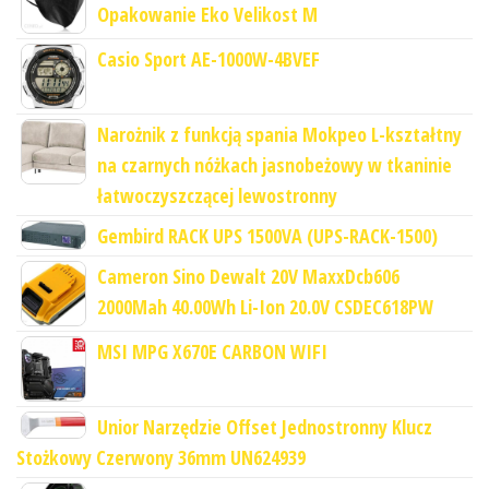
Opakowanie Eko Velikost M
Casio Sport AE-1000W-4BVEF
Narożnik z funkcją spania Mokpeo L-kształtny
na czarnych nóżkach jasnobeżowy w tkaninie
łatwoczyszczącej lewostronny
Gembird RACK UPS 1500VA (UPS-RACK-1500)
Cameron Sino Dewalt 20V MaxxDcb606
2000Mah 40.00Wh Li-Ion 20.0V CSDEC618PW
MSI MPG X670E CARBON WIFI
Unior Narzędzie Offset Jednostronny Klucz
Stożkowy Czerwony 36mm UN624939