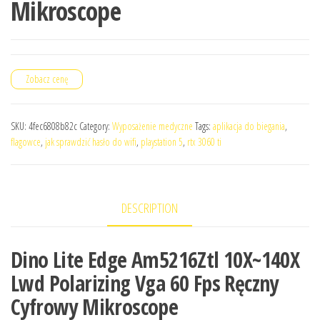
Mikroscope
Zobacz cenę
SKU:
4fec6808b82c
Category:
Wyposażenie medyczne
Tags:
aplikacja do biegania
,
flagowce
,
jak sprawdzić hasło do wifi
,
playstation 5
,
rtx 3060 ti
DESCRIPTION
Dino Lite Edge Am5216Ztl 10X~140X
Lwd Polarizing Vga 60 Fps Ręczny
Cyfrowy Mikroscope