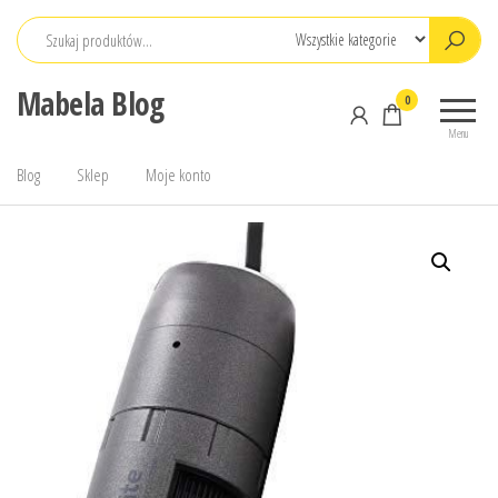
Przejdź
do
treści
Mabela Blog
0
Menu
Blog
Sklep
Moje konto