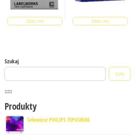
Zobacz cenę
Zobacz cenę
Szukaj
Szukaj
zzzzz
Produkty
Telewizor PHILIPS 75PUS8506