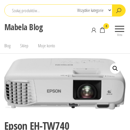
Przejdź
do
treści
Mabela Blog
0
Menu
Blog
Sklep
Moje konto
Epson EH-TW740