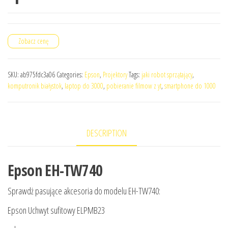
Zobacz cenę
SKU:
ab975fdc3a06
Categories:
Epson
,
Projektory
Tags:
jaki robot sprzątający
,
komputronik białystok
,
laptop do 3000
,
pobieranie filmow z yt
,
smartphone do 1000
DESCRIPTION
Epson EH-TW740
Sprawdż pasujące akcesoria do modelu EH-TW740:
Epson Uchwyt sufitowy ELPMB23