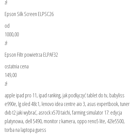
zł
Epson Silk Screen ELPSC26
od
1000,00
zł
Epson Filtr powietrza ELPAF32
ostatnia cena
149,00
zł
apple ipad pro 11, ipad ranking, jak podłączyć tablet do tv, babyliss
e990e, lg oled 48c1, lenovo idea centre aio 3, asus expertbook, tuner
dvb t2 jaki wybrać, asrock x570 taichi, farming simulator 17: edycja
platynowa, dell 5490, monitor z kamera, oppo reno5 lite, 42le5500,
torba na laptopa guess