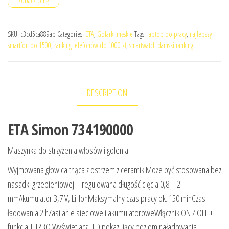
Zobacz cenę
SKU:
c3cd5ca889ab
Categories:
ETA
,
Golarki męskie
Tags:
laptop do pracy
,
najlepszy
smartfon do 1500
,
ranking telefonów do 1000 zł
,
smartwatch damski ranking
DESCRIPTION
ETA Simon 734190000
Maszynka do strzyżenia włosów i golenia
Wyjmowana głowica tnąca z ostrzem z ceramikiMoże być stosowana bez
nasadki grzebieniowej – regulowana długość cięcia 0,8 – 2
mmAkumulator 3,7 V, Li-IonMaksymalny czas pracy ok. 150 minCzas
ładowania 2 hZasilanie sieciowe i akumulatoroweWłącznik ON / OFF +
funkcja TURBO Wyświetlacz LED pokazujący poziom naładowania