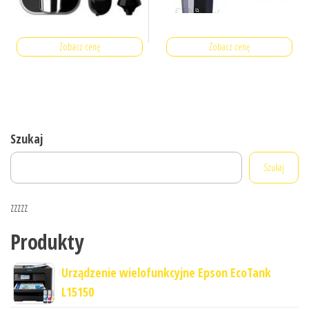
Zobacz cenę
Zobacz cenę
Szukaj
Szukaj
zzzzz
Produkty
Urządzenie wielofunkcyjne Epson EcoTank
L15150