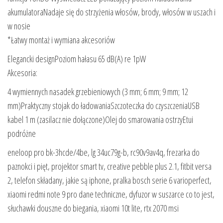
akumulatoraNadaje się do strzyżenia włosów, brody, włosów w uszach i
w nosie
*Łatwy montaż i wymiana akcesoriów
Elegancki designPoziom hałasu 65 dB(A) re 1pW
Akcesoria:
4 wymiennych nasadek grzebieniowych (3 mm; 6 mm; 9 mm; 12
mm)Praktyczny stojak do ładowaniaSzczoteczka do czyszczeniaUSB
kabel 1 m (zasilacz nie dołączone)Olej do smarowania ostrzyEtui
podróżne
eneloop pro bk-3hcde/4be, lg 34uc79g-b, rc90v9av4q, frezarka do
paznokci i pięt, projektor smart tv, creative pebble plus 2.1, fitbit versa
2, telefon składany, jakie są iphone, pralka bosch serie 6 varioperfect,
xiaomi redmi note 9 pro dane techniczne, dyfuzor w suszarce co to jest,
słuchawki douszne do biegania, xiaomi 10t lite, rtx 2070 msi