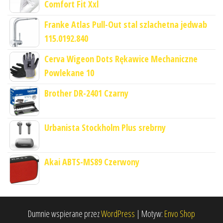
Comfort Fit Xxl
Franke Atlas Pull-Out stal szlachetna jedwab
115.0192.840
Cerva Wigeon Dots Rękawice Mechaniczne
Powlekane 10
Brother DR-2401 Czarny
Urbanista Stockholm Plus srebrny
Akai ABTS-MS89 Czerwony
Dumnie wspierane przez
WordPress
|
Motyw:
Envo Shop