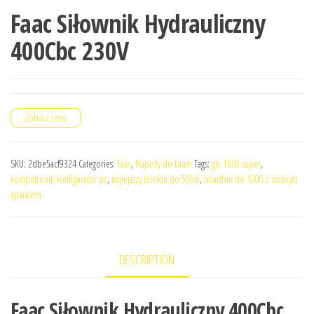
Faac Siłownik Hydrauliczny
400Cbc 230V
Zobacz cenę
SKU:
2dbe5acf9324
Categories:
Faac
,
Napędy do bram
Tags:
gtx 1660 super
,
komputronik konfigurator pc
,
najlepszy telefon do 500zł
,
smartfon do 1000 z dobrym
aparatem
DESCRIPTION
Faac Siłownik Hydrauliczny 400Cbc