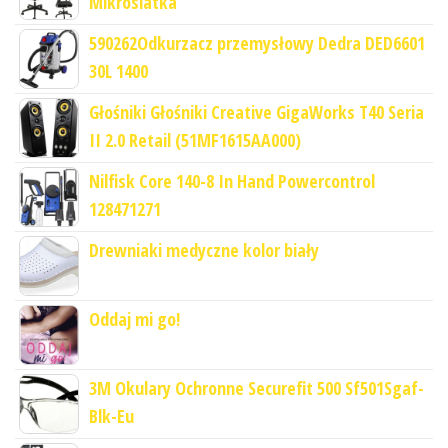
Mikrosiatka
590262Odkurzacz przemysłowy Dedra DED6601
30L 1400
Głośniki Głośniki Creative GigaWorks T40 Seria
II 2.0 Retail (51MF1615AA000)
Nilfisk Core 140-8 In Hand Powercontrol
128471271
Drewniaki medyczne kolor biały
Oddaj mi go!
3M Okulary Ochronne Securefit 500 Sf501Sgaf-
Blk-Eu