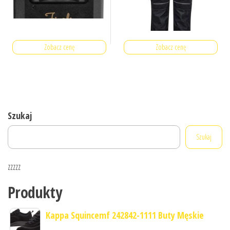
Zobacz cenę
Zobacz cenę
Szukaj
Szukaj
zzzzz
Produkty
Kappa Squincemf 242842-1111 Buty Męskie