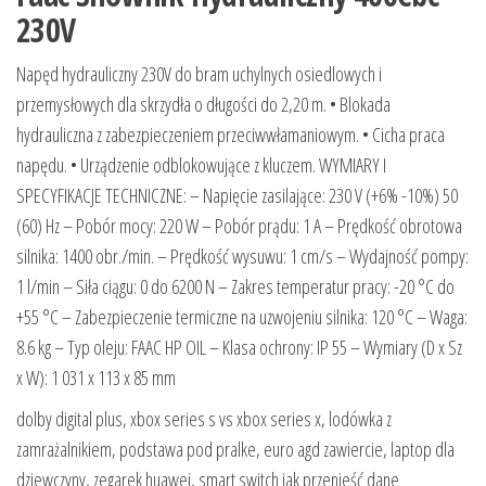
230V
Napęd hydrauliczny 230V do bram uchylnych osiedlowych i
przemysłowych dla skrzydła o długości do 2,20 m. • Blokada
hydrauliczna z zabezpieczeniem przeciwwłamaniowym. • Cicha praca
napędu. • Urządzenie odblokowujące z kluczem. WYMIARY I
SPECYFIKACJE TECHNICZNE: – Napięcie zasilające: 230 V (+6% -10%) 50
(60) Hz – Pobór mocy: 220 W – Pobór prądu: 1 A – Prędkość obrotowa
silnika: 1400 obr./min. – Prędkość wysuwu: 1 cm/s – Wydajność pompy:
1 l/min – Siła ciągu: 0 do 6200 N – Zakres temperatur pracy: -20 °C do
+55 °C – Zabezpieczenie termiczne na uzwojeniu silnika: 120 °C – Waga:
8.6 kg – Typ oleju: FAAC HP OIL – Klasa ochrony: IP 55 – Wymiary (D x Sz
x W): 1 031 x 113 x 85 mm
dolby digital plus, xbox series s vs xbox series x, lodówka z
zamrażalnikiem, podstawa pod pralke, euro agd zawiercie, laptop dla
dziewczyny, zegarek huawei, smart switch jak przenieść dane