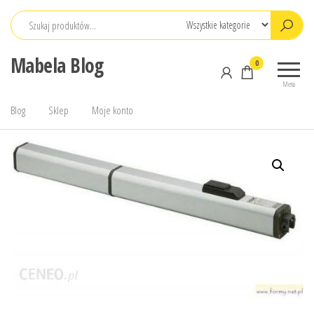
Przejdź
do
treści
Mabela Blog
0
Menu
Blog
Sklep
Moje konto