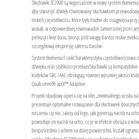
Słuchawki ZE2000 są wyposażone w nowy system tłumienia F-
aby stworzyć dźwięk równoważny słuchawkom przewodowym
niskich częstotliwości, które były trudne do osiągnięcia p
wokali, w odpowiedniej równowadze zamierzonej przez artyst
perkusji i linie basu, biorąc pod uwagę bardzo niskie zniek
szczegółową ekspresję zakresu basów.
System tłumienia f-LinkCharakterystyka częstotliwościowa 
dźwięku oraz szybkości przekazuSłuchawki są kompatybilne
kodeków SBC i AAC obsługują również wysokiej jakości kode
Qualcomm® aptX™ Adaptive.
Projekt obudowy opiera się na idei „minimalnego ucisku n
prezentuje optymalne rozwiązanie dla słuchawek douszny
noszeniu czy nie, zależy od tego, jaki generują nacisk na u
powoduje on nacisk na ucho, co je w efekcie obciąża a wów
bezpośrednio z uchem na dużej powierzchni, kształt ogran