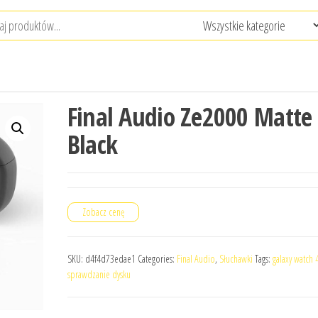
Final Audio Ze2000 Matte
Black
Zobacz cenę
SKU:
d4f4d73edae1
Categories:
Final Audio
,
Słuchawki
Tags:
galaxy watch 
sprawdzanie dysku