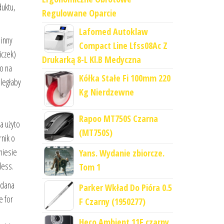
uktu,
Regulowane Oparcie
Lafomed Autoklaw
 inny
Compact Line Lfss08Ac Z
iczek)
Drukarką 8-L Kl.B Medyczna
o na
Kółka Stałe Fi 100mm 220
uległaby
Kg Nierdzewne
Rapoo MT750S Czarna
a użyto
(MT750S)
rnik o
niesie
Yans. Wydanie zbiorcze.
less.
Tom 1
adana
Parker Wkład Do Pióra 0.5
e for
F Czarny (1950277)
Heco Ambient 11F czarny