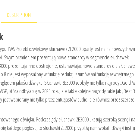
DESCRIPTION
k
ypu TWSProjekt dźwiękowy słuchawek ZE2000 oparty jest na najnowszych wy
styki. Swym brzmieniem prezentują nowe standardy w segmencie słuchawek
00 prezentują inne dostrojenie, ustanawiając nowe standardy dla słuchawe
ż nie jest wyposażony w funkcję redukcji szumów ani funkcję zewnętrznego
zględem jakości dźwięku. Słuchawki ZE3000 zdobyły nie tylko nagrody „Gold A
VGP, która odbyła się w 2021 roku, ale także kolejne nagrody takie jak „Best 
 jest wspierany nie tylko przez entuzjastów audio, ale również przez szersze
zentowanego dźwięku. Podczas gdy słuchawki ZE3000 ukazują szeroką scenę i n
łębię każdego pogłosu, to słuchawki ZE2000 przybliżą nam wokal i dźwięki inst