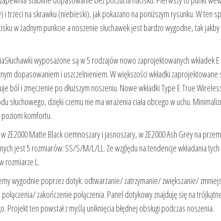
 zapewnia stabilne dopasowanie bez poczucia nacisku. Pierwszy to punkt wew
) i trzeci na skrawku (niebieski), jak pokazano na poniższym rysunku. W ten 
isku w żadnym punkcie a noszenie słuchawek jest bardzo wygodne, tak jakby 
niaSłuchawki wyposażone są w 5 rodzajów nowo zaprojektowanych wkładek E 
ycznym dopasowaniem i uszczelnieniem. W większości wkładki zaprojektowane s
uje ból i zmęczenie po dłuższym noszeniu. Nowe wkładki Type E True Wireles
du słuchowego, dzięki czemu nie ma wrażenia ciała obcego w uchu. Minimaliz
y poziom komfortu.
 w ZE2000 Matte Black ciemnoszary i jasnoszary, w ZE2000 Ash Grey na przem
ępnych jest 5 rozmiarów: SS/S/M/L/LL. Ze względu na tendencje wkładania tych
w rozmiarze L.
y wygodnie poprzez dotyk: odtwarzanie/ zatrzymanie/ zwiększanie/ zmniej
połączenia/ zakończenie połączenia. Panel dotykowy znajduję się na trójkątn
o. Projekt ten powstał z myślą uniknięcia błędnej obsługi podczas noszenia.