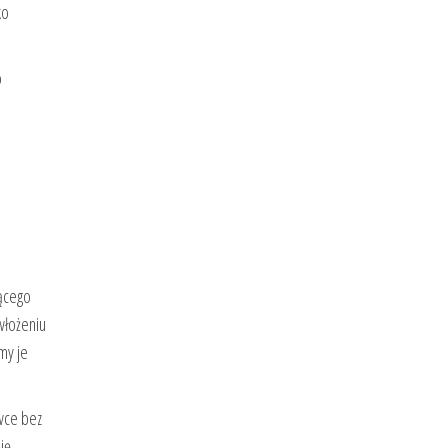
ko
o
ącego
włożeniu
my je
awce bez
ię