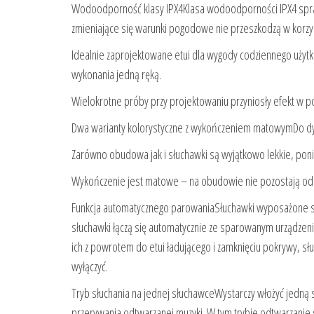
Wodoodporność klasy IPX4Klasa wodoodporności IPX4 sprawi
zmieniające się warunki pogodowe nie przeszkodzą w korzyst
Idealnie zaprojektowane etui dla wygody codziennego użytk
wykonania jedną ręką.
Wielokrotne próby przy projektowaniu przyniosły efekt w p
Dwa warianty kolorystyczne z wykończeniem matowymDo dysp
Zarówno obudowa jak i słuchawki są wyjątkowo lekkie, ponie
Wykończenie jest matowe – na obudowie nie pozostają odc
Funkcja automatycznego parowaniaSłuchawki wyposażone są
słuchawki łączą się automatycznie ze sparowanym urządzen
ich z powrotem do etui ładującego i zamknięciu pokrywy, sł
wyłączyć.
Tryb słuchania na jednej słuchawceWystarczy włożyć jedną s
przerywania odtwarzanej muzyki. W tym trybie odtwarzanie