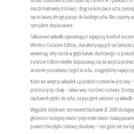
ucisku. Obudowa ZE2000 styka się z uchem w 3 punktach co
muszli małżowiny (różowy), drugi na końcówce ucha (zielony
opracowany design pasuje do każdego ucha. Nie czujemy uc
specjalnie dopasowane.
Silikonowe wkładki zapewniające najwyższy komfort nosze
Wireless Exclusive Edition, charakteryzujących się fantast
wywierają silny nacisk w głębi kanału słuchowego co powod
Exclusive Edition miękko dopasowują się do wejścia przewo
wrażenie posiadania czegoś w uchu, osiągnęliśmy najwyższ
Kolor we wnętrzu wkładek sąsiednich rozmiarów jest inny –
przezroczysty i biały – łatwo więc rozróżnić rozmiary. Dost
słuchawek płytko do ucha, na początek założone są wkładki 
Wygodne dotykowe sterowanieSłuchawki ZE 2000 obsługujem
głośności/ następny utwór/ poprzedni utwór/ nawiązywanie 
powierzchni płytki czołowej obudowy – tam gdzie nie ma log