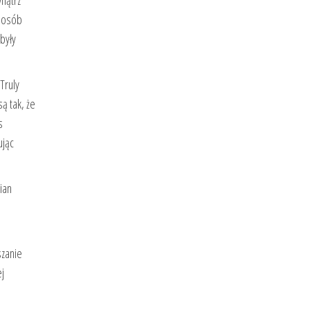
nątrz
sposób
były
Truly
ą tak, że
s
ując
ian
szanie
ej