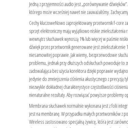
Jedną z przyjemności audio jest „porównywanie dźwięków”
którego może wcześniej nawet nie zauważaliśmy. Zachęcam
Cechy kluczoweNowo zaprojektowany przetwornik f-core zape
sprzęt elektroniczny mają wyjątkowo niskie zniekształcenia
wewnątrz słuchawek wynoszą 1% lub więcej w paśmie niskich
dźwięk przez przetwornik generowane jest zniekształcenie 
niesamowitej poprawie. Jak wiemy, bezprzewodowe słucha
problemu, jednak przy dłuższych odsłuchach powoduje to z
zadowalająca bez użycia korektora dzięki poprawie wydajn
jedynie do zmniejszenia ciśnienia akustycznego z precyzją 
niezwykle dokładnej charakterystyce częstotliwości ciśnieni
nienaturalne rezultaty. Aby rozwiązać powyższe problemy o
Membrana słuchawek normalnie wykonana jest z folii integr
jest na membranę. W przypadku małych przetworników z pow
Wireless zastosowano specjalną żywicę, która jest zarówn