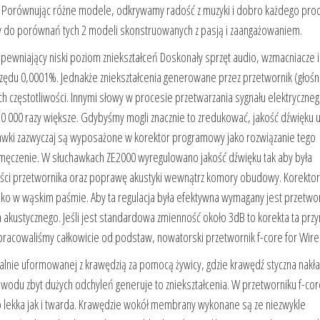
. Porównując różne modele, odkrywamy radość z muzyki i dobro każdego prod
y do porównań tych 2 modeli skonstruowanych z pasją i zaangażowaniem.
wniający niski poziom zniekształceń Doskonały sprzęt audio, wzmacniacze i
 rzędu 0,0001%. Jednakże zniekształcenia generowane przez przetwornik (głośn
 częstotliwości. Innymi słowy w procesie przetwarzania sygnału elektryczneg
10 000 razy większe. Gdybyśmy mogli znacznie to zredukować, jakość dźwięku 
wki zazwyczaj są wyposażone w korektor programowy jako rozwiązanie tego
męczenie. W słuchawkach ZE2000 wyregulowano jakość dźwięku tak aby była
ości przetwornika oraz poprawę akustyki wewnątrz komory obudowy. Korektor
tylko w wąskim paśmie. Aby ta regulacja była efektywna wymagany jest przetwo
a akustycznego. Jeśli jest standardowa zmienność około 3dB to korekta ta przy
pracowaliśmy całkowicie od podstaw, nowatorski przetwornik f-core for Wire
alnie uformowanej z krawędzią za pomocą żywicy, gdzie krawędź styczna nakł
odu zbyt dużych odchyleń generuje to zniekształcenia. W przetworniku f-cor
o lekka jak i twarda. Krawędzie wokół membrany wykonane są ze niezwykle