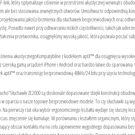
link, który optymalizuje ciśnienie w przestrzeni akustycznej wewnątrz obudo
 ale bez stosowania zewnętrznych otworów. Umożliwia to odpowiednią kon
rzy projektowaniu jakości brzmienia dla słuchawek bezprzewodowych oraz odtw
ę. Ponadto nawet przy odtwarzaniu niskich częstotliwości, takich jak uderze
ształcenia przetwornika, osiągnęliśmy wysoką jakość, która pozwala poczuć sub
ciśnienia akustycznegoKompatybilne z kodekiem aptX™ dla osiągnięcia wysokie
 z szeroką gamą urządzeń iPhone i Android oraz bardzo łatwe do sparowania.
k aptX™ oraz transmisję bezprzewodową 48kHz/24 bitu przy użyciu technologi
a ucho”Słuchawki ZE2000 są doskonale dopasowane dzięki konstrukcji obudow
ch w oparciu o nasze topowe bezprzewodowe modele. To czy słuchawki są w
cho. Na pierwszy rzut oka wybór ergonomicznego kształtu wydaje się słuszny lec
czas zmęczenie się kumuluje. W porównaniu z kształtem organicznym, który st
iczający obszar kontaktu ma na celu zapewnienie wygodnego dopasowania bez