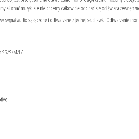
y słuchać muzyki ale nie chcemy całkowicie odcinać się od świata zewnętrzn
y sygnał audio są łączone i odtwarzane z jednej słuchawki. Odtwarzanie mon
ach SS/S/M/L/LL
tive