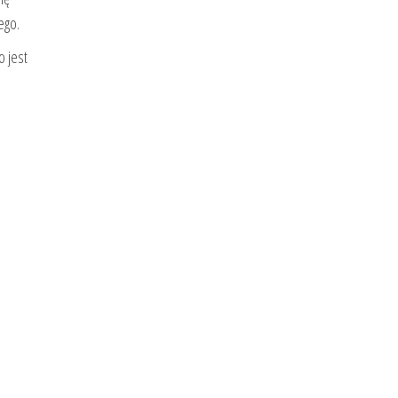
ego.
o jest