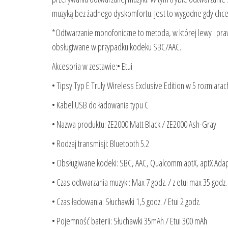
muzyką bez żadnego dyskomfortu. Jest to wygodne gdy chcem
*Odtwarzanie monofoniczne to metoda, w której lewy i praw
obsługiwane w przypadku kodeku SBC/AAC.
Akcesoria w zestawie:• Etui
• Tipsy Typ E Truly Wireless Exclusive Edition w 5 rozmiar
• Kabel USB do ładowania typu C
• Nazwa produktu: ZE2000 Matt Black / ZE2000 Ash-Gray
• Rodzaj transmisji: Bluetooth 5.2
• Obsługiwane kodeki: SBC, AAC, Qualcomm aptX, aptX Adap
• Czas odtwarzania muzyki: Max 7 godz. / z etui max 35 godz.
• Czas ładowania: Słuchawki 1,5 godz. / Etui 2 godz.
• Pojemność baterii: Słuchawki 35mAh / Etui 300 mAh