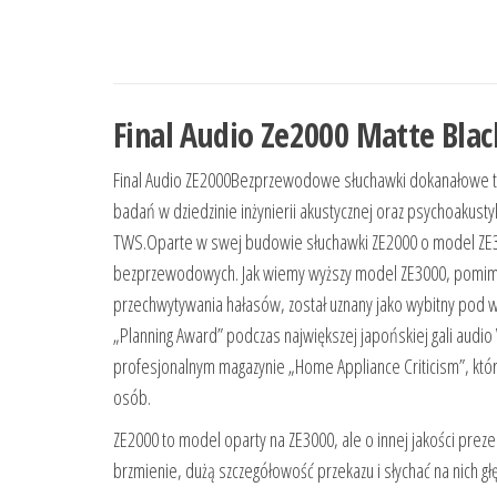
Final Audio Ze2000 Matte Blac
Final Audio ZE2000Bezprzewodowe słuchawki dokanałowe t
badań w dziedzinie inżynierii akustycznej oraz psychoaku
TWS.Oparte w swej budowie słuchawki ZE2000 o model ZE30
bezprzewodowych. Jak wiemy wyższy model ZE3000, pomimo i
przechwytywania hałasów, został uznany jako wybitny pod w
„Planning Award” podczas największej japońskiej gali audio 
profesjonalnym magazynie „Home Appliance Criticism”, który
osób.
ZE2000 to model oparty na ZE3000, ale o innej jakości pre
brzmienie, dużą szczegółowość przekazu i słychać na nich g