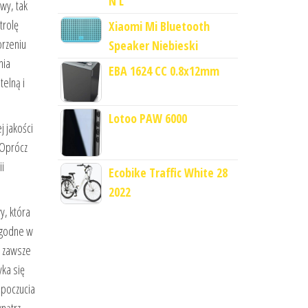
N L
wy, tak
trolę
Xiaomi Mi Bluetooth
orzeniu
Speaker Niebieski
nia
EBA 1624 CC 0.8x12mm
telną i
Lotoo PAW 6000
j jakości
 Oprócz
i
Ecobike Traffic White 28
2022
y, która
ygodne w
z zawsze
yka się
 poczucia