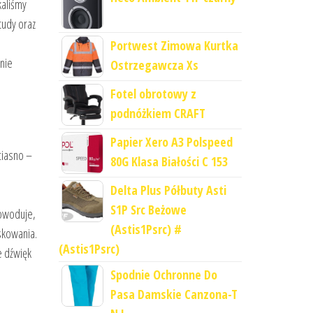
kaliśmy
tudy oraz
Portwest Zimowa Kurtka
nie
Ostrzegawcza Xs
Fotel obrotowy z
podnóżkiem CRAFT
Papier Xero A3 Polspeed
ciasno –
80G Klasa Białości C 153
Delta Plus Półbuty Asti
S1P Src Beżowe
powoduje,
(Astis1Psrc) #
askowania.
(Astis1Psrc)
e dźwięk
Spodnie Ochronne Do
Pasa Damskie Canzona-T