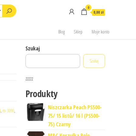
0
0,00 zł
Blog
Sklep
Moje konto
Szukaj
Szukaj
zzzzz
Produkty
Niszczarka Peach PS500-
4
,
rtx 3090
,
75/ 15 listů/ 16 l (PS500-
75) Czarny
M&C Koszulka Polo