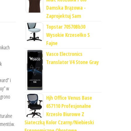
Damska Brązowa -
Zaprojektuj Sam
Topstar 70570Bb30
Wysokie Krzesełko S
Fajne
nikach
Vasco Electronics
Translator V4 Stone Gray
k
ward” i
Buy” w
 grono
Hjh Office Venus Base
657110 Profesjonalne
Krzesło Biurowe Z
aturalne
Siateczką Kolor Czarny/Niebieski
rumentów.
Ergonomiczne Obrotowe