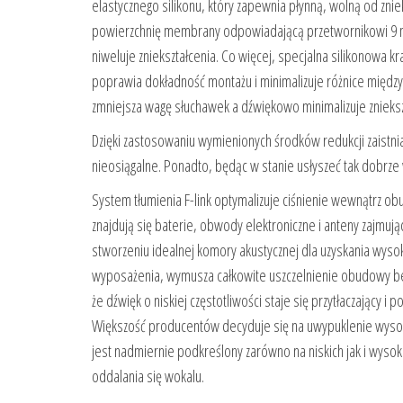
elastycznego silikonu, który zapewnia płynną, wolną od z
powierzchnię membrany odpowiadającą przetwornikowi 9 mm 
niweluje zniekształcenia. Co więcej, specjalna silikonow
poprawia dokładność montażu i minimalizuje różnice między
zmniejsza wagę słuchawek a dźwiękowo minimalizuje znieksz
Dzięki zastosowaniu wymienionych środków redukcji zaistnia
nieosiągalne. Ponadto, będąc w stanie usłyszeć tak dobrze
System tłumienia F-link optymalizuje ciśnienie wewnątr
znajdują się baterie, obwody elektroniczne i anteny zajmuj
stworzeniu idealnej komory akustycznej dla uzyskania wys
wyposażenia, wymusza całkowite uszczelnienie obudowy bez
że dźwięk o niskiej częstotliwości staje się przytłaczając
Większość producentów decyduje się na uwypuklenie wysoki
jest nadmiernie podkreślony zarówno na niskich jak i wysok
oddalania się wokalu.