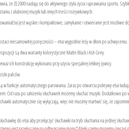
a, że ZE2000 nadają się do aktywnego stylu życia i uprawiania sportu. Szyb
aniu z ulubionej muzyki lub innych treści rozrywkowych.
owaniaEtui jest wąskie i kompaktowe, zamykanie i otwieranie jest możliwe d
ostaci niesamowitej poręczności – etui wygodnie leży w dłoni po uchwyceniu.
ozycji są dwa warianty kolorystyczne Matte Black i Ash Grey.
waż ich konstrukcję wykonano przy użyciu specjalnej lekkiej żywicy.
iski palców.
 w funkcje automatycznego parowania. Zaraz po otwarciu pokrywy etui ładuj
iem. Od razu po założeniu słuchawek możemy słuchać muzyki. Dodatkowo po 
uchawki automatycznie się wyłączają, więc nie musimy martwić się, że zapomni
łuchawkę do etui aby przełączyć słuchawki na tryb słuchania na jednej słuch
 stereo jest przełączane na odtwarzanie mono*dzięki czemu możemy cieszyć s