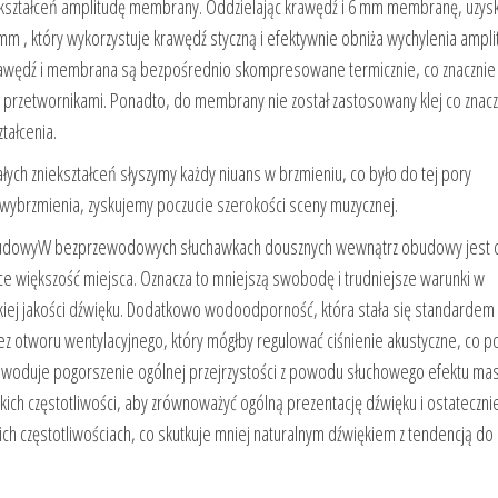
niekształceń amplitudę membrany. Oddzielając krawędź i 6 mm membranę, uzys
, który wykorzystuje krawędź styczną i efektywnie obniża wychylenia ampli
a krawędź i membrana są bezpośrednio skompresowane termicznie, co znacznie
 przetwornikami. Ponadto, do membrany nie został zastosowany klej co znacz
tałcenia.
łych zniekształceń słyszymy każdy niuans w brzmieniu, co było do tej pory
 wybrzmienia, zyskujemy poczucie szerokości sceny muzycznej.
z obudowyW bezprzewodowych słuchawkach dousznych wewnątrz obudowy jest 
ące większość miejsca. Oznacza to mniejszą swobodę i trudniejsze warunki w
okiej jakości dźwięku. Dodatkowo wodoodporność, która stała się standardem
 otworu wentylacyjnego, który mógłby regulować ciśnienie akustyczne, co 
y i powoduje pogorszenie ogólnej przejrzystości z powodu słuchowego efektu m
ch częstotliwości, aby zrównoważyć ogólną prezentację dźwięku i ostateczni
ich częstotliwościach, co skutkuje mniej naturalnym dźwiękiem z tendencją do