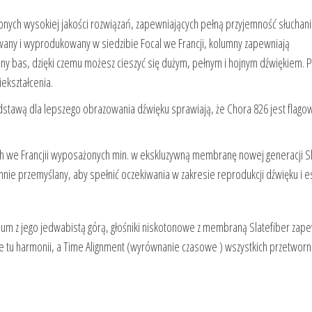
nych wysokiej jakości rozwiązań, zapewniających pełną przyjemność słuchani
any i wyprodukowany w siedzibie Focal we Francji, kolumny zapewniają
ny bas, dzięki czemu możesz cieszyć się dużym, pełnym i hojnym dźwiękiem. 
ekształcenia.
dstawą dla lepszego obrazowania dźwięku sprawiają, że Chora 826 jest flag
h we Francjii wyposażonych min. w ekskluzywną membranę nowej generacji Sl
nnie przemyślany, aby spełnić oczekiwania w zakresie reprodukcji dźwięku i es
m z jego jedwabistą górą, głośniki niskotonowe z membraną Slatefiber zape
je tu harmonii, a Time Alignment (wyrównanie czasowe ) wszystkich przetwor