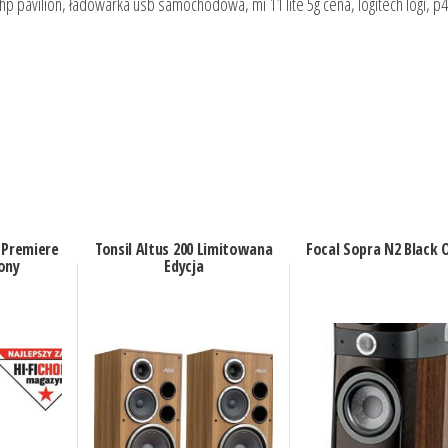
2, hp pavilion, ładowarka usb samochodowa, mi 11 lite 5g cena, logitech logi, p40
 Premiere
Tonsil Altus 200 Limitowana
Focal Sopra N2 Black 
ony
Edycja