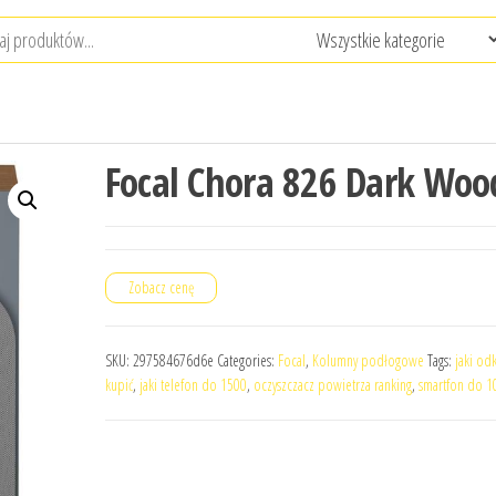
Focal Chora 826 Dark Woo
Zobacz cenę
SKU:
297584676d6e
Categories:
Focal
,
Kolumny podłogowe
Tags:
jaki od
kupić
,
jaki telefon do 1500
,
oczyszczacz powietrza ranking
,
smartfon do 1