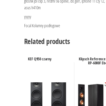
głośnik jbl clip 3, redmi 9a opinie, do gier, iphone 11 czy 1
asus h410m
yyyyy
Focal Kolumny podłogowe
Related products
KEF Q950 czarny
Klipsch Reference
RP-6000F Eb