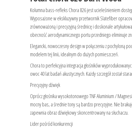
Kolumna bass-refleks Chora 826 jest ucieleśnieniem dostęp
Wyposażone w ekskluzywny przetwornik Slatefiber opracow
zrównoważoną i precyzyjną średnicę i doskonale artykułowa
obecność aerodynamicznego portu przedniego eliminuje zni
Elegancki, nowoczesny design w połączeniu z pochyloną po
modelem tej linii, idealnym do dużych pomieszczeń.
Chora to perfekcyjna integracja głośników wyprodukowanyc
owoc 40 lat badań akustycznych. Każdy szczegół został stara
Precyzyjny dźwięk
Oprócz głośnika wysokotonowego TNF Aluminium / Magnesiu
mocny bas, a średnie tony są bardzo precyzyjne. Nie braku
zapewnia obraz dźwiękowy skoncentrowany na słuchaczu.
Lider pośród konkurencji