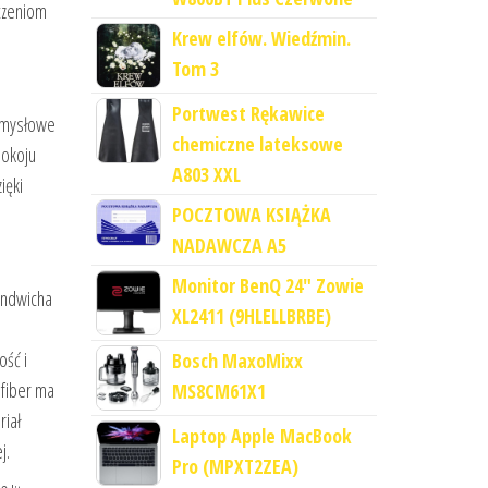
ńczeniom
Krew elfów. Wiedźmin.
Tom 3
Portwest Rękawice
 zmysłowe
chemiczne lateksowe
pokoju
A803 XXL
ięki
POCZTOWA KSIĄŻKA
NADAWCZA A5
Monitor BenQ 24" Zowie
andwicha
XL2411 (9HLELLBRBE)
ość i
Bosch MaxoMixx
fiber ma
MS8CM61X1
riał
Laptop Apple MacBook
j.
Pro (MPXT2ZEA)