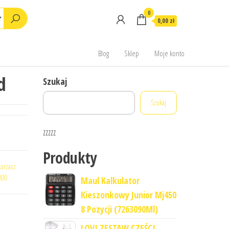
0
0,00 zł
Blog
Sklep
Moje konto
d
Szukaj
Szukaj
zzzzz
Produkty
kurzacz
000
Maul Kalkulator
Kieszonkowy Junior Mj450
8 Pozycji (7263090Ml)
LOVI ZESTAW CZĘŚCI