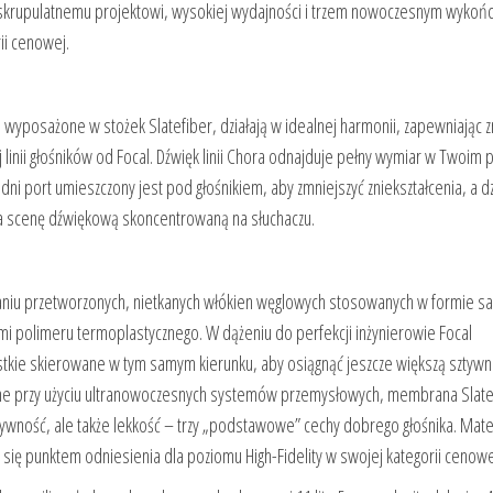
ki skrupulatnemu projektowi, wysokiej wydajności i trzem nowoczesnym wyko
ii cenowej.
 wyposażone w stożek Slatefiber, działają w idealnej harmonii, zapewniając
inii głośników od Focal. Dźwięk linii Chora odnajduje pełny wymiar w Twoim 
i port umieszczony jest pod głośnikiem, aby zmniejszyć zniekształcenia, a dz
nia scenę dźwiękową skoncentrowaną na słuchaczu.
staniu przetworzonych, nietkanych włókien węglowych stosowanych w formie s
wami polimeru termoplastycznego. W dążeniu do perfekcji inżynierowie Focal
tkie skierowane w tym samym kierunku, aby osiągnąć jeszcze większą sztywn
nne przy użyciu ultranowoczesnych systemów przemysłowych, membrana Slate
tywność, ale także lekkość – trzy „podstawowe” cechy dobrego głośnika. Mate
y się punktem odniesienia dla poziomu High-Fidelity w swojej kategorii cenowe