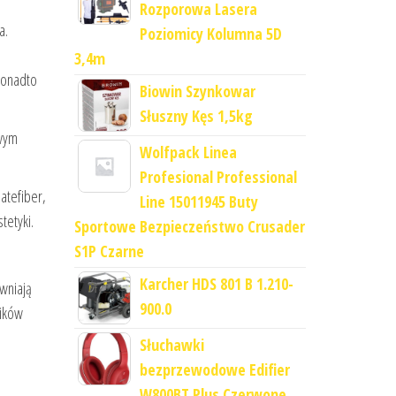
Rozporowa Lasera
a.
Poziomicy Kolumna 5D
3,4m
Ponadto
Biowin Szynkowar
Słuszny Kęs 1,5kg
owym
Wolfpack Linea
Profesional Professional
atefiber,
Line 15011945 Buty
tetyki.
Sportowe Bezpieczeństwo Crusader
S1P Czarne
Karcher HDS 801 B 1.210-
wniają
900.0
ników
Słuchawki
bezprzewodowe Edifier
W800BT Plus Czerwone