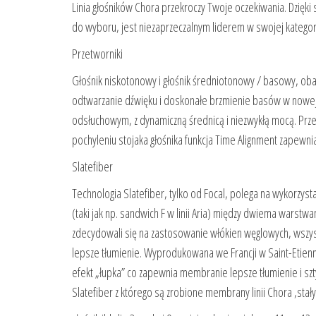
Linia głośników Chora przekroczy Twoje oczekiwania. Dzię
do wyboru, jest niezaprzeczalnym liderem w swojej kategor
Przetworniki
Głośnik niskotonowy i głośnik średniotonowy / basowy, oba
odtwarzanie dźwięku i doskonałe brzmienie basów w nowej l
odsłuchowym, z dynamiczną średnicą i niezwykłą mocą. Przedn
pochyleniu stojaka głośnika funkcja Time Alignment zapew
Slatefiber
Technologia Slatefiber, tylko od Focal, polega na wykorzy
(taki jak np. sandwich F w linii Aria) między dwiema warst
zdecydowali się na zastosowanie włókien węglowych, wszys
lepsze tłumienie. Wyprodukowana we Francji w Saint-Etie
efekt „łupka” co zapewnia membranie lepsze tłumienie i sz
Slatefiber z którego są zrobione membrany linii Chora ,stał