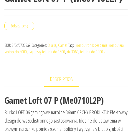
Zobacz cenę
SKU:
2f6cf67303a9
Categories:
Biurka
,
Gamet
Tags:
komputronik składanie komputera
,
laptop do 3000
,
najlepszy telefon do 1500
,
rtx 3060
,
telefon do 1000 zl
DESCRIPTION
Gamet Loft 07 P (Me0710L2P)
Biurko LOFT 06 gamingowe narożne 36mm CECHY PRODUKTU: Efektowny
design do wszechstronnego zastosowania. Idealne do ustawienia w
prawym narożniku pomieszczenia. Solidny i wytrzymały blat o grubości