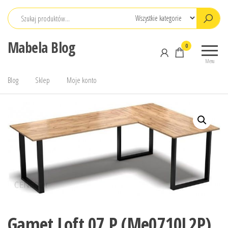
Przejdź
do
treści
Mabela Blog
0
Menu
Blog
Sklep
Moje konto
Gamet Loft 07 P (Me0710L2P)