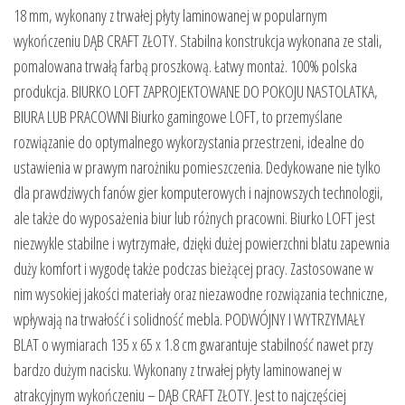
18 mm, wykonany z trwałej płyty laminowanej w popularnym
wykończeniu DĄB CRAFT ZŁOTY. Stabilna konstrukcja wykonana ze stali,
pomalowana trwałą farbą proszkową. Łatwy montaż. 100% polska
produkcja. BIURKO LOFT ZAPROJEKTOWANE DO POKOJU NASTOLATKA,
BIURA LUB PRACOWNI Biurko gamingowe LOFT, to przemyślane
rozwiązanie do optymalnego wykorzystania przestrzeni, idealne do
ustawienia w prawym narożniku pomieszczenia. Dedykowane nie tylko
dla prawdziwych fanów gier komputerowych i najnowszych technologii,
ale także do wyposażenia biur lub różnych pracowni. Biurko LOFT jest
niezwykle stabilne i wytrzymałe, dzięki dużej powierzchni blatu zapewnia
duży komfort i wygodę także podczas bieżącej pracy. Zastosowane w
nim wysokiej jakości materiały oraz niezawodne rozwiązania techniczne,
wpływają na trwałość i solidność mebla. PODWÓJNY I WYTRZYMAŁY
BLAT o wymiarach 135 x 65 x 1.8 cm gwarantuje stabilność nawet przy
bardzo dużym nacisku. Wykonany z trwałej płyty laminowanej w
atrakcyjnym wykończeniu – DĄB CRAFT ZŁOTY. Jest to najczęściej