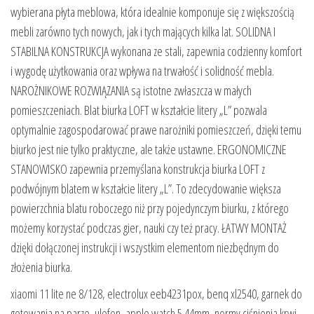
wybierana płyta meblowa, która idealnie komponuje się z większością
mebli zarówno tych nowych, jak i tych mających kilka lat. SOLIDNA I
STABILNA KONSTRUKCJA wykonana ze stali, zapewnia codzienny komfort
i wygodę użytkowania oraz wpływa na trwałość i solidność mebla.
NAROŻNIKOWE ROZWIĄZANIA są istotne zwłaszcza w małych
pomieszczeniach. Blat biurka LOFT w kształcie litery „L” pozwala
optymalnie zagospodarować prawe narożniki pomieszczeń, dzięki temu
biurko jest nie tylko praktyczne, ale także ustawne. ERGONOMICZNE
STANOWISKO zapewnia przemyślana konstrukcja biurka LOFT z
podwójnym blatem w kształcie litery „L”. To zdecydowanie większa
powierzchnia blatu roboczego niż przy pojedynczym biurku, z którego
możemy korzystać podczas gier, nauki czy też pracy. ŁATWY MONTAŻ
dzięki dołączonej instrukcji i wszystkim elementom niezbędnym do
złożenia biurka.
xiaomi 11 lite ne 8/128, electrolux eeb4231pox, benq xl2540, garnek do
gotowania na parze, ulefon, apple watch 5 44mm, normy ciśnienia krwi,