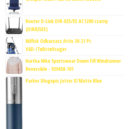
Router D-Link DIR-825/EE AC1200 czarny
(DIR825EE)
Nilfisk Odkurzacz Attix 30-21 Pc
VåD-/TøRstøVsuger
Kurtka Nike Sportswear Down Fill Windrunner
Reversible - 939438-101
Parker Długopis Jotter Xl Matte Blue