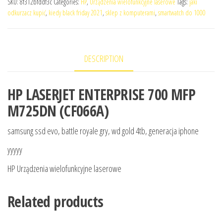
SKU:
8f312bfddf3c
Categories:
HP
,
Urządzenia wielofunkcyjne laserowe
Tags:
jaki
odkurzacz kupić
,
kiedy black friday 2021
,
sklep z komputerami
,
smartwatch do 1000
DESCRIPTION
HP LASERJET ENTERPRISE 700 MFP
M725DN (CF066A)
samsung ssd evo, battle royale gry, wd gold 4tb, generacja iphone
yyyyy
HP Urządzenia wielofunkcyjne laserowe
Related products