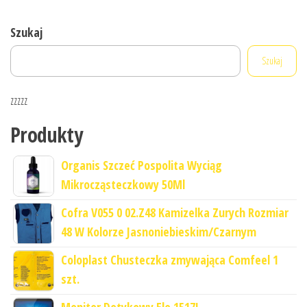
Szukaj
Szukaj
zzzzz
Produkty
Organis Szczeć Pospolita Wyciąg
Mikrocząsteczkowy 50Ml
Cofra V055 0 02.Z48 Kamizelka Zurych Rozmiar
48 W Kolorze Jasnoniebieskim/Czarnym
Coloplast Chusteczka zmywająca Comfeel 1
szt.
Monitor Dotykowy Elo 1517L