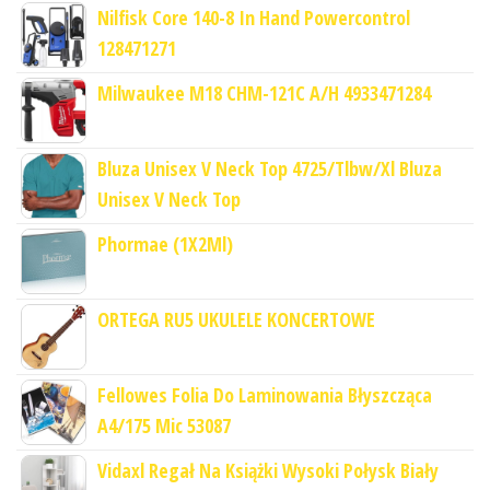
Nilfisk Core 140-8 In Hand Powercontrol
128471271
Milwaukee M18 CHM-121C A/H 4933471284
Bluza Unisex V Neck Top 4725/Tlbw/Xl Bluza
Unisex V Neck Top
Phormae (1X2Ml)
ORTEGA RU5 UKULELE KONCERTOWE
Fellowes Folia Do Laminowania Błyszcząca
A4/175 Mic 53087
Vidaxl Regał Na Książki Wysoki Połysk Biały