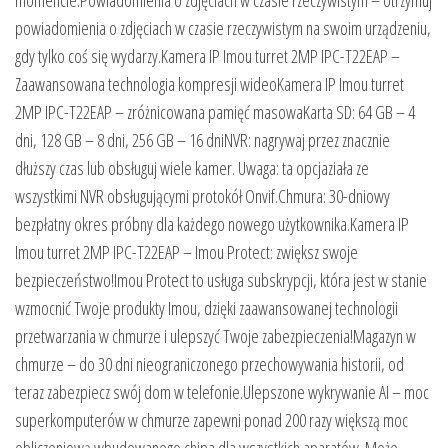
powiadomienia o zdjęciach w czasie rzeczywistym na swoim urządzeniu,
gdy tylko coś się wydarzy.Kamera IP Imou turret 2MP IPC-T22EAP –
Zaawansowana technologia kompresji wideoKamera IP Imou turret
2MP IPC-T22EAP – zróżnicowana pamięć masowaKarta SD: 64 GB – 4
dni, 128 GB – 8 dni, 256 GB – 16 dniNVR: nagrywaj przez znacznie
dłuższy czas lub obsługuj wiele kamer. Uwaga: ta opcjaziała ze
wszystkimi NVR obsługującymi protokół Onvif.Chmura: 30-dniowy
bezpłatny okres próbny dla każdego nowego użytkownika.Kamera IP
Imou turret 2MP IPC-T22EAP – Imou Protect: zwiększ swoje
bezpieczeństwo!Imou Protect to usługa subskrypcji, która jest w stanie
wzmocnić Twoje produkty Imou, dzięki zaawansowanej technologii
przetwarzania w chmurze i ulepszyć Twoje zabezpieczenia!Magazyn w
chmurze – do 30 dni nieograniczonego przechowywania historii, od
teraz zabezpiecz swój dom w telefonie.Ulepszone wykrywanie AI – moc
superkomputerów w chmurze zapewni ponad 200 razy większą moc
obliczeniową wbudowanego chipa dla wszystkich aparatów. Może