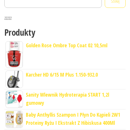
Szukaj
zzzzz
Produkty
Golden Rose Ombre Top Coat 02 10,5ml
Karcher HD 6/15 M Plus 1.150-932.0
Sanity Wlewnik Hydroterapia START 1,2l
gumowy
Baby Anthyllis Szampon I Płyn Do Kąpieli 2W1
Proteiny Ryżu I Ekstrakt Z Hibiskusa 400Ml