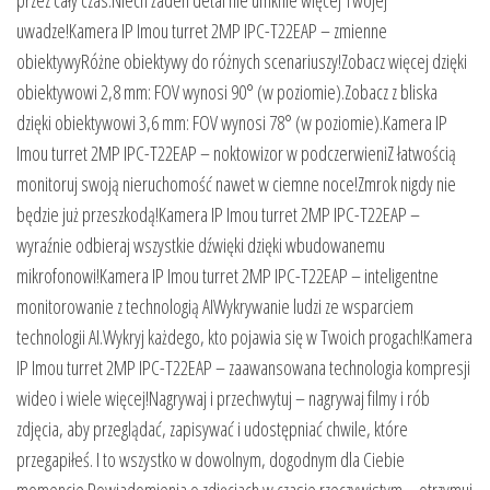
uwadze!Kamera IP Imou turret 2MP IPC-T22EAP – zmienne
obiektywyRóżne obiektywy do różnych scenariuszy!Zobacz więcej dzięki
obiektywowi 2,8 mm: FOV wynosi 90° (w poziomie).Zobacz z bliska
dzięki obiektywowi 3,6 mm: FOV wynosi 78° (w poziomie).Kamera IP
Imou turret 2MP IPC-T22EAP – noktowizor w podczerwieniZ łatwością
monitoruj swoją nieruchomość nawet w ciemne noce!Zmrok nigdy nie
będzie już przeszkodą!Kamera IP Imou turret 2MP IPC-T22EAP –
wyraźnie odbieraj wszystkie dźwięki dzięki wbudowanemu
mikrofonowi!Kamera IP Imou turret 2MP IPC-T22EAP – inteligentne
monitorowanie z technologią AIWykrywanie ludzi ze wsparciem
technologii AI.Wykryj każdego, kto pojawia się w Twoich progach!Kamera
IP Imou turret 2MP IPC-T22EAP – zaawansowana technologia kompresji
wideo i wiele więcej!Nagrywaj i przechwytuj – nagrywaj filmy i rób
zdjęcia, aby przeglądać, zapisywać i udostępniać chwile, które
przegapiłeś. I to wszystko w dowolnym, dogodnym dla Ciebie
momencie.Powiadomienia o zdjęciach w czasie rzeczywistym – otrzymuj