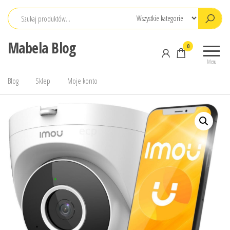
Przejdź
do
treści
Mabela Blog
0
Menu
Blog
Sklep
Moje konto