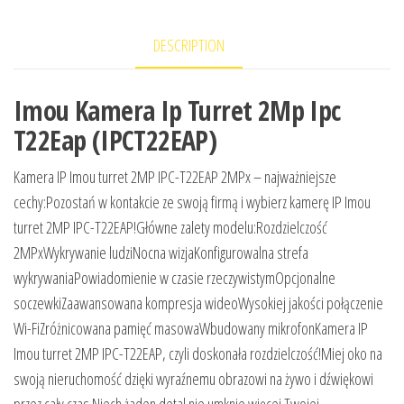
DESCRIPTION
Imou Kamera Ip Turret 2Mp Ipc
T22Eap (IPCT22EAP)
Kamera IP Imou turret 2MP IPC-T22EAP 2MPx – najważniejsze
cechy:Pozostań w kontakcie ze swoją firmą i wybierz kamerę IP Imou
turret 2MP IPC-T22EAP!Główne zalety modelu:Rozdzielczość
2MPxWykrywanie ludziNocna wizjaKonfigurowalna strefa
wykrywaniaPowiadomienie w czasie rzeczywistymOpcjonalne
soczewkiZaawansowana kompresja wideoWysokiej jakości połączenie
Wi-FiZróżnicowana pamięć masowaWbudowany mikrofonKamera IP
Imou turret 2MP IPC-T22EAP, czyli doskonała rozdzielczość!Miej oko na
swoją nieruchomość dzięki wyraźnemu obrazowi na żywo i dźwiękowi
przez cały czas.Niech żaden detal nie umknie więcej Twojej