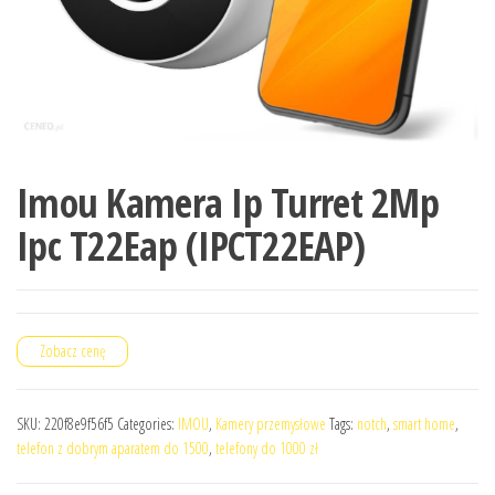
Imou Kamera Ip Turret 2Mp
Ipc T22Eap (IPCT22EAP)
Zobacz cenę
SKU:
220f8e9f56f5
Categories:
IMOU
,
Kamery przemysłowe
Tags:
notch
,
smart home
,
telefon z dobrym aparatem do 1500
,
telefony do 1000 zł