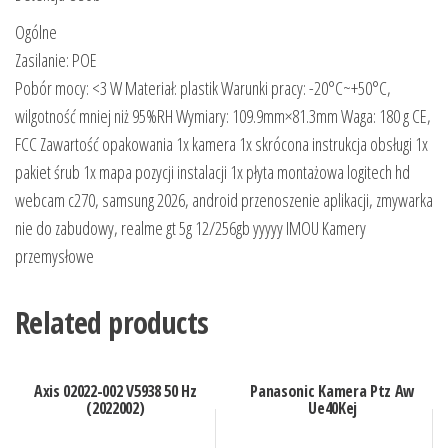
Ogólne
Zasilanie: POE
Pobór mocy: <3 W Materiał: plastik Warunki pracy: -20°C~+50°C,
wilgotność mniej niż 95%RH Wymiary: 109.9mm×81.3mm Waga: 180 g CE,
FCC Zawartość opakowania 1x kamera 1x skrócona instrukcja obsługi 1x
pakiet śrub 1x mapa pozycji instalacji 1x płyta montażowa logitech hd
webcam c270, samsung 2026, android przenoszenie aplikacji, zmywarka
nie do zabudowy, realme gt 5g 12/256gb yyyyy IMOU Kamery
przemysłowe
Related products
Axis 02022-002 V5938 50 Hz
Panasonic Kamera Ptz Aw
(2022002)
Ue40Kej