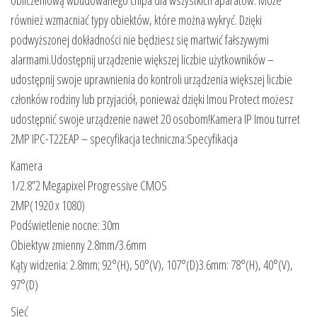
również wzmacniać typy obiektów, które można wykryć. Dzięki
podwyższonej dokładności nie będziesz się martwić fałszywymi
alarmami.Udostępnij urządzenie większej liczbie użytkowników –
udostępnij swoje uprawnienia do kontroli urządzenia większej liczbie
członków rodziny lub przyjaciół, ponieważ dzięki Imou Protect możesz
udostępnić swoje urządzenie nawet 20 osobom!Kamera IP Imou turret
2MP IPC-T22EAP – specyfikacja techniczna:Specyfikacja
Kamera
1/2.8”2 Megapixel Progressive CMOS
2MP(1920 x 1080)
Podświetlenie nocne: 30m
Obiektyw zmienny 2.8mm/3.6mm
Kąty widzenia: 2.8mm; 92°(H), 50°(V), 107°(D)3.6mm: 78°(H), 40°(V),
97°(D)
Sieć