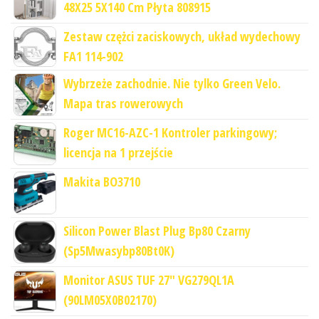
48X25 5X140 Cm Płyta 808915
Zestaw czężci zaciskowych, układ wydechowy
FA1 114-902
Wybrzeże zachodnie. Nie tylko Green Velo.
Mapa tras rowerowych
Roger MC16-AZC-1 Kontroler parkingowy;
licencja na 1 przejście
Makita BO3710
Silicon Power Blast Plug Bp80 Czarny
(Sp5Mwasybp80Bt0K)
Monitor ASUS TUF 27" VG279QL1A
(90LM05X0B02170)