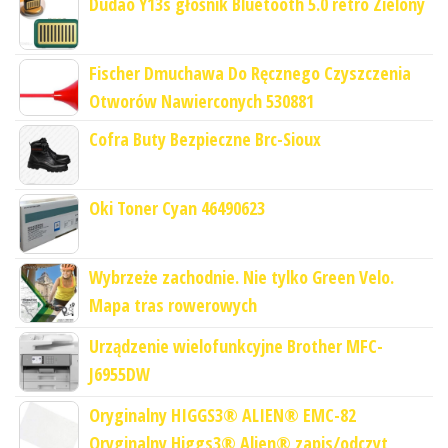
Dudao Y13s głośnik Bluetooth 5.0 retro Zielony
Fischer Dmuchawa Do Ręcznego Czyszczenia
Otworów Nawierconych 530881
Cofra Buty Bezpieczne Brc-Sioux
Oki Toner Cyan 46490623
Wybrzeże zachodnie. Nie tylko Green Velo.
Mapa tras rowerowych
Urządzenie wielofunkcyjne Brother MFC-
J6955DW
Oryginalny HIGGS3® ALIEN® EMC-82
Oryginalny Higgs3® Alien® zapis/odczyt