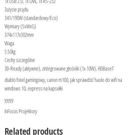
1x USB 2.0, 1x LAN, 1x RS-232
Zużycie prądu
341/​190W (standardowy/​Eco)
Wymiary (SxWxG)
374x117x302mm
Waga
5.50kg
Cechy szczególne
3D-Ready (aktywne), zintegrowane głośniki (1x 10W), HDBaseT
diablo fotel gamingowy, canon m100, jak sprawdzić hasło do wifi na
windows 10, express na kapsułki
yyyyy
InFocus Projektory
Related products