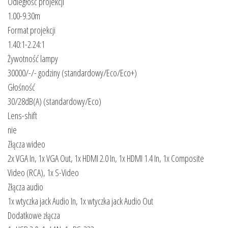
Odległość projekcji
1.00-9.30m
Format projekcji
1.40:1-2.24:1
Żywotność lampy
30000/​-/​- godziny (standardowy/​Eco/​Eco+)
Głośność
30/​28dB(A) (standardowy/​Eco)
Lens-shift
nie
Złącza wideo
2x VGA In, 1x VGA Out, 1x HDMI 2.0 In, 1x HDMI 1.4 In, 1x Composite
Video (RCA), 1x S-Video
Złącza audio
1x wtyczka jack Audio In, 1x wtyczka jack Audio Out
Dodatkowe złącza