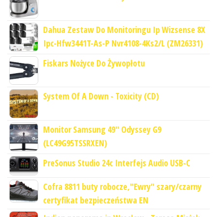
Dahua Zestaw Do Monitoringu Ip Wizsense 8X
Ipc-Hfw3441T-As-P Nvr4108-4Ks2/L (ZM26331)
Fiskars Nożyce Do Żywopłotu
System Of A Down - Toxicity (CD)
Monitor Samsung 49'' Odyssey G9
(LC49G95TSSRXEN)
PreSonus Studio 24c Interfejs Audio USB-C
Cofra 8811 buty robocze,"Ewry" szary/czarny
certyfikat bezpieczeństwa EN