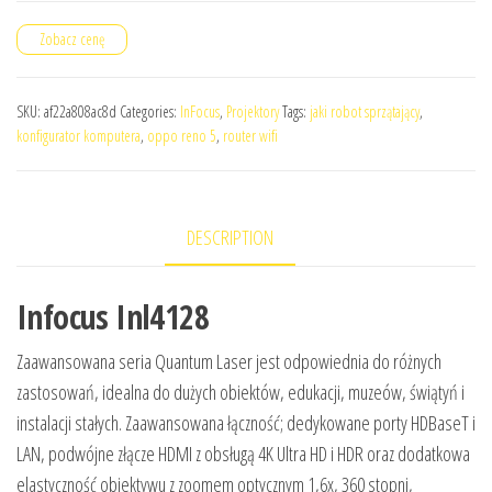
Zobacz cenę
SKU:
af22a808ac8d
Categories:
InFocus
,
Projektory
Tags:
jaki robot sprzątający
,
konfigurator komputera
,
oppo reno 5
,
router wifi
DESCRIPTION
Infocus Inl4128
Zaawansowana seria Quantum Laser jest odpowiednia do różnych
zastosowań, idealna do dużych obiektów, edukacji, muzeów, świątyń i
instalacji stałych. Zaawansowana łączność; dedykowane porty HDBaseT i
LAN, podwójne złącze HDMI z obsługą 4K Ultra HD i HDR oraz dodatkowa
elastyczność obiektywu z zoomem optycznym 1,6x, 360 stopni,