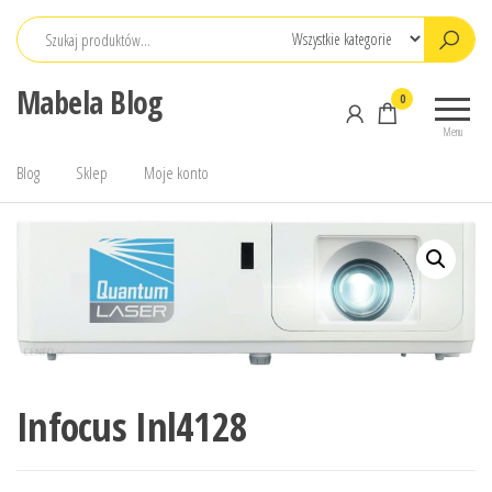
Przejdź
do
treści
Mabela Blog
0
Menu
Blog
Sklep
Moje konto
Infocus Inl4128