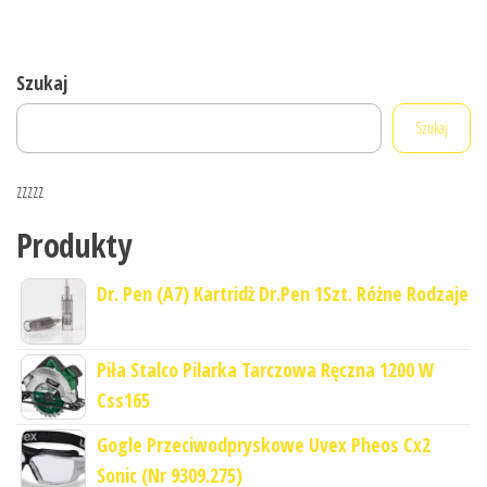
Szukaj
Szukaj
zzzzz
Produkty
Dr. Pen (A7) Kartridż Dr.Pen 1Szt. Różne Rodzaje
Piła Stalco Pilarka Tarczowa Ręczna 1200 W
Css165
Gogle Przeciwodpryskowe Uvex Pheos Cx2
Sonic (Nr 9309.275)