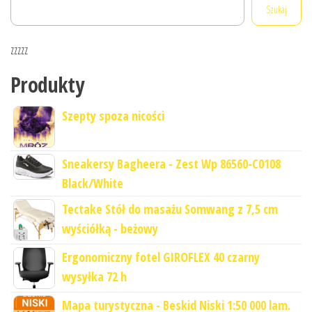
Szukaj
zzzzz
Produkty
Szepty spoza nicości
Sneakersy Bagheera - Zest Wp 86560-C0108
Black/White
Tectake Stół do masażu Somwang z 7,5 cm
wyściółką - beżowy
Ergonomiczny fotel GIROFLEX 40 czarny
wysyłka 72 h
Mapa turystyczna - Beskid Niski 1:50 000 lam.