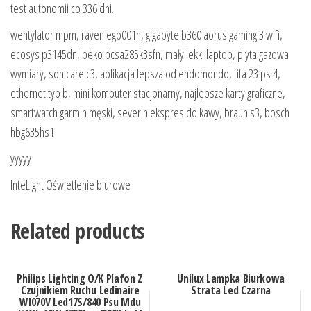
test autonomii co 336 dni.
wentylator mpm, raven egp001n, gigabyte b360 aorus gaming 3 wifi,
ecosys p3145dn, beko bcsa285k3sfn, mały lekki laptop, plyta gazowa
wymiary, sonicare c3, aplikacja lepsza od endomondo, fifa 23 ps 4,
ethernet typ b, mini komputer stacjonarny, najlepsze karty graficzne,
smartwatch garmin męski, severin ekspres do kawy, braun s3, bosch
hbg635hs1
yyyyy
InteLight Oświetlenie biurowe
Related products
Philips Lighting O/K Plafon Z
Unilux Lampka Biurkowa
Czujnikiem Ruchu Ledinaire
Strata Led Czarna
Wl070V Led17S/840 Psu Mdu