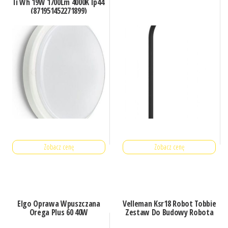
Ii Wh 19W 1700Lm 4000K Ip44
(871951452271899)
Zobacz cenę
Zobacz cenę
Elgo Oprawa Wpuszczana
Velleman Ksr18 Robot Tobbie
Orega Plus 60 40W
Zestaw Do Budowy Robota