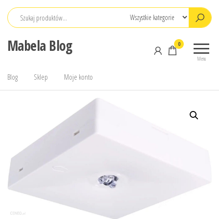
Przejdź
do
treści
Mabela Blog
0
Menu
Blog
Sklep
Moje konto