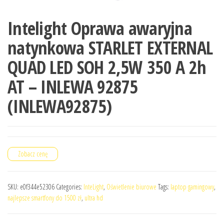
Intelight Oprawa awaryjna
natynkowa STARLET EXTERNAL
QUAD LED SOH 2,5W 350 A 2h
AT – INLEWA 92875
(INLEWA92875)
Zobacz cenę
SKU:
e0f344e52306
Categories:
InteLight
,
Oświetlenie biurowe
Tags:
laptop gamingowy
,
najlepsze smartfony do 1500 zł
,
ultra hd