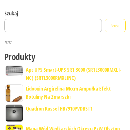
Szukaj
Szukaj
zzzzz
Produkty
Apc UPS Smart-UPS SRT 3000 (SRTL3000RMXLI-
NC) (SRTL3000RMXLINC)
Lidooxin Argirelina Mccm Ampułka Efekt
Botuliny Na Zmarszki
Quadron Russel HB7910PVDBST1
Mapa Wód Wędkarskich Okręgu PzW Olsztyn