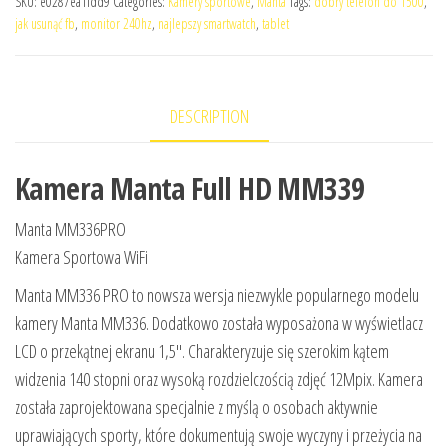
SKU:
e0287ea1fdd9
Categories:
Kamery sportowe
,
Manta
Tags:
dobry telefon do 1500
,
jak usunąć fb
,
monitor 240hz
,
najlepszy smartwatch
,
tablet
DESCRIPTION
Kamera Manta Full HD MM339
Manta MM336PRO
Kamera Sportowa WiFi
Manta MM336 PRO to nowsza wersja niezwykle popularnego modelu
kamery Manta MM336. Dodatkowo została wyposażona w wyświetlacz
LCD o przekątnej ekranu 1,5″. Charakteryzuje się szerokim kątem
widzenia 140 stopni oraz wysoką rozdzielczością zdjęć 12Mpix. Kamera
została zaprojektowana specjalnie z myślą o osobach aktywnie
uprawiających sporty, które dokumentują swoje wyczyny i przeżycia na