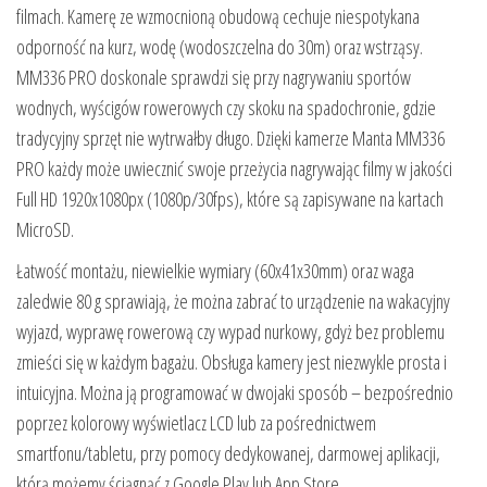
filmach. Kamerę ze wzmocnioną obudową cechuje niespotykana
odporność na kurz, wodę (wodoszczelna do 30m) oraz wstrząsy.
MM336 PRO doskonale sprawdzi się przy nagrywaniu sportów
wodnych, wyścigów rowerowych czy skoku na spadochronie, gdzie
tradycyjny sprzęt nie wytrwałby długo. Dzięki kamerze Manta MM336
PRO każdy może uwiecznić swoje przeżycia nagrywając filmy w jakości
Full HD 1920x1080px (1080p/30fps), które są zapisywane na kartach
MicroSD.
Łatwość montażu, niewielkie wymiary (60x41x30mm) oraz waga
zaledwie 80 g sprawiają, że można zabrać to urządzenie na wakacyjny
wyjazd, wyprawę rowerową czy wypad nurkowy, gdyż bez problemu
zmieści się w każdym bagażu. Obsługa kamery jest niezwykle prosta i
intuicyjna. Można ją programować w dwojaki sposób – bezpośrednio
poprzez kolorowy wyświetlacz LCD lub za pośrednictwem
smartfonu/tabletu, przy pomocy dedykowanej, darmowej aplikacji,
którą możemy ściągnąć z Google Play lub App Store.