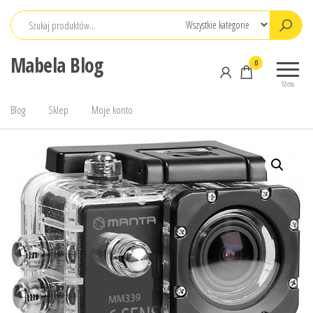
Przejdź
do
treści
Mabela Blog
0
Menu
Blog
Sklep
Moje konto