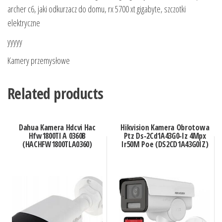
archer c6, jaki odkurzacz do domu, rx 5700 xt gigabyte, szczotki
elektryczne
yyyyy
Kamery przemysłowe
Related products
Dahua Kamera Hdcvi Hac
Hikvision Kamera Obrotowa
Hfw1800Tl A 0360B
Ptz Ds-2Cd1A43G0-Iz 4Mpx
(HACHFW1800TLA0360)
Ir50M Poe (DS2CD1A43G0IZ)