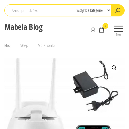
Przejdź
do
treści
Mabela Blog
0
Menu
Blog
Sklep
Moje konto