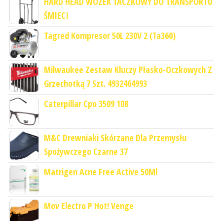
HARD HEAD WÓZEK TACZKOWY DO TRANSPORTU
ŚMIECI
Tagred Kompresor 50L 230V 2 (Ta360)
Milwaukee Zestaw Kluczy Płasko-Oczkowych Z
Grzechotką 7 Szt. 4932464993
Caterpillar Cpo 3509 108
M&C Drewniaki Skórzane Dla Przemysłu
Spożywczego Czarne 37
Matrigen Acne Free Active 50Ml
Mov Electro P Hot! Venge