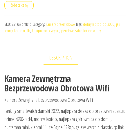
Zobacz cenę
SKU:
351aa7d4fb15
Category:
Kamery przemysłowe
Tags:
dobry laptop do 3000
,
jak
usunąć konto na fb
,
komputronik gdynia
,
pendrive
,
saturator do wody
DESCRIPTION
Kamera Zewnętrzna
Bezprzewodowa Obrotowa Wifi
Kamera Zewnętrzna Bezprzewodowa Obrotowa WiFi
ranking smartwatch damski 2022, najlepsza deska do prasowania, asus
prime z690-p d4, mocny laptop, najlepsza gofrownica do domu,
huntsman mini, xiaomi 11 lite 5g ne 128gb, galaxy watch 4 classic, tp link