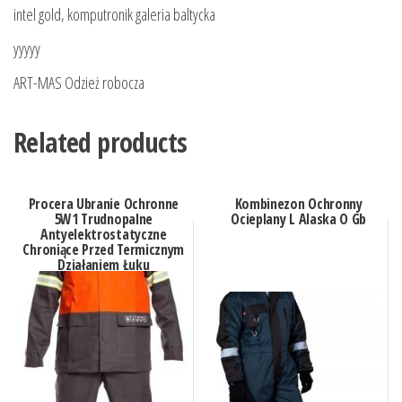
intel gold, komputronik galeria baltycka
yyyyy
ART-MAS Odzież robocza
Related products
Procera Ubranie Ochronne
Kombinezon Ochronny
5W1 Trudnopalne
Ocieplany L Alaska O Gb
Antyelektrostatyczne
Chroniące Przed Termicznym
Działaniem Łuku
Elektrycznego Oraz
Chemikaliami Odpowiednie
D