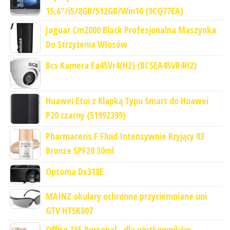
15,6"/i5/8GB/512GB/Win10 (9CQ77EA)
Jaguar Cm2000 Black Profesjonalna Maszynka
Do Strzyżenia Włosów
Bcs Kamera Ea45Vr4(H2) (BCSEA45VR4H2)
Huawei Etui z Klapką Typu Smart do Huawei
P20 czarny (51992399)
Pharmaceris F Fluid Intensywnie Kryjący 03
Bronze SPF20 30ml
Optoma Dx318E
MAINZ okulary ochronne przyciemniane uni
GTV HT5K007
Office 365 Personal - dla użytkowników