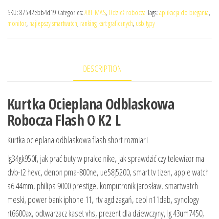
SKU:
87542ebb4d19
Categories:
ART-MAS
,
Odzież robocza
Tags:
aplikacja do biegania
,
monitor
,
najlepszy smartwatch
,
ranking kart graficznych
,
usb typy
DESCRIPTION
Kurtka Ocieplana Odblaskowa
Robocza Flash O K2 L
Kurtka ocieplana odblaskowa flash short rozmiar L
lg34gk950f, jak prać buty w pralce nike, jak sprawdzić czy telewizor ma
dvb-t2 hevc, denon pma-800ne, ue58j5200, smart tv tizen, apple watch
s6 44mm, philips 9000 prestige, komputronik jarosław, smartwatch
meski, power bank iphone 11, rtv agd żagań, ceol n11dab, synology
rt6600ax, odtwarzacz kaset vhs, prezent dla dziewczyny, lg 43um7450,