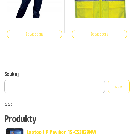
Zobacz cenę
Zobacz cenę
Szukaj
Szukaj
zzzzz
Produkty
Laptop HP Pavilion 15-CS3029NW