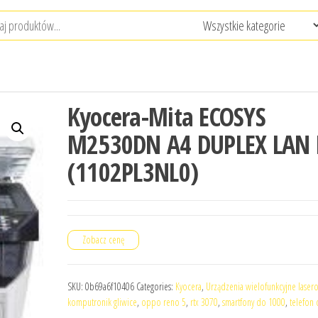
Kyocera-Mita ECOSYS
M2530DN A4 DUPLEX LAN 
(1102PL3NL0)
Zobacz cenę
SKU:
0b69a6f10406
Categories:
Kyocera
,
Urządzenia wielofunkcyjne laser
komputronik gliwice
,
oppo reno 5
,
rtx 3070
,
smartfony do 1000
,
telefon 