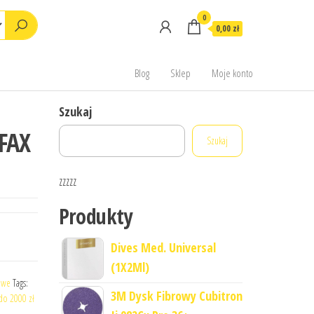
0
0,00 zł
Blog
Sklep
Moje konto
Szukaj
FAX
Szukaj
zzzzz
Produkty
Dives Med. Universal
(1X2Ml)
owe
Tags:
3M Dysk Fibrowy Cubitron
do 2000 zł