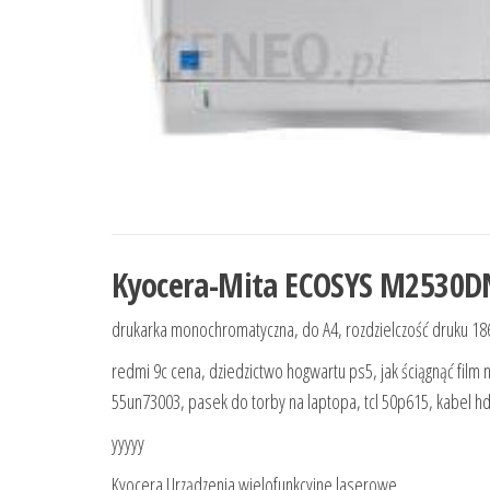
Kyocera-Mita ECOSYS M2530DN
drukarka monochromatyczna, do A4, rozdzielczość druku 1860
redmi 9c cena, dziedzictwo hogwartu ps5, jak ściągnąć film
55un73003, pasek do torby na laptopa, tcl 50p615, kabel hd
yyyyy
Kyocera Urządzenia wielofunkcyjne laserowe