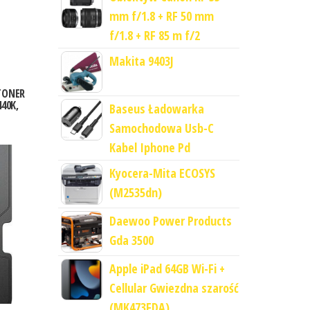
mm f/1.8 + RF 50 mm
f/1.8 + RF 85 m f/2
Makita 9403J
TONER
440K,
Baseus Ładowarka
Samochodowa Usb-C
Kabel Iphone Pd
Kyocera-Mita ECOSYS
(M2535dn)
Daewoo Power Products
Gda 3500
Apple iPad 64GB Wi-Fi +
Cellular Gwiezdna szarość
(MK473FDA)