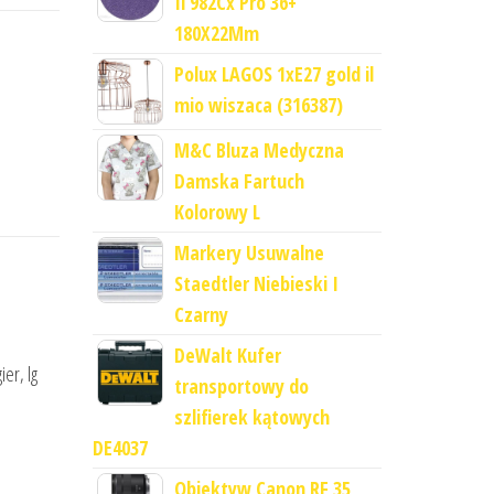
Ii 982Cx Pro 36+
180X22Mm
Polux LAGOS 1xE27 gold il
mio wiszaca (316387)
M&C Bluza Medyczna
Damska Fartuch
Kolorowy L
Markery Usuwalne
Staedtler Niebieski I
Czarny
DeWalt Kufer
er, lg
transportowy do
szlifierek kątowych
DE4037
Obiektyw Canon RF 35