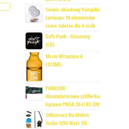
Serwis obiadowy Pampille
Luminarc 18 elementów
szare talerze dla 6 osób
Daft Punk - Discovery
(CD)
Mccm Witamina A
(1X2Ml)
PARKSIDE
Akumulatorowa szlifierka
kątowa PWSA 20-Li B3 20V
Odkurzacz Na Mokro
Sucho 1250 Watt 15L