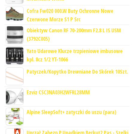
Cofra Fw020 000.W Buty Ochronne Nowe
Czerwone Morze S1 P Src
Obiektyw Canon RF 70-200mm F2.8 L IS USM
(3792C005)
Yato Udarowe Klucze trzpieniowe imbusowe
kpl. 8cz 1/2 YT-1066
Patyczek/Kopytko Drewniane Do Skórek 10Szt.
Ezviz CSC3NA03H2WFRL28MM
Alpine SleepSoft+ zatyczki do uszu (para)
Uprząż Zabezp.P.Upadkiem Berkut2 Pas - Szelki