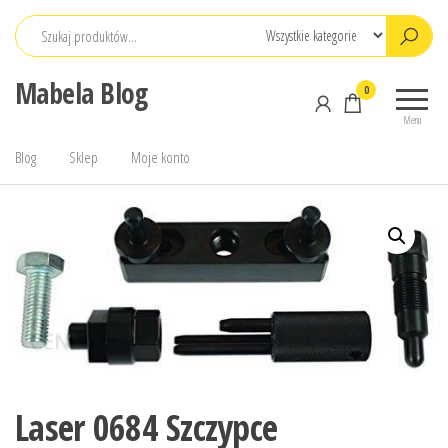
Przejdź
do
treści
Mabela Blog
0
Menu
Blog
Sklep
Moje konto
Laser 0684 Szczypce