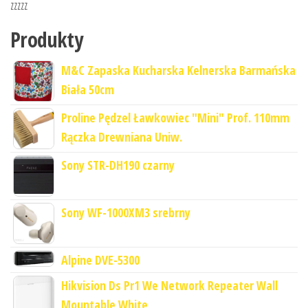
zzzzz
Produkty
M&C Zapaska Kucharska Kelnerska Barmańska
Biała 50cm
Proline Pędzel Ławkowiec "Mini" Prof. 110mm
Rączka Drewniana Uniw.
Sony STR-DH190 czarny
Sony WF-1000XM3 srebrny
Alpine DVE-5300
Hikvision Ds Pr1 We Network Repeater Wall
Mountable White