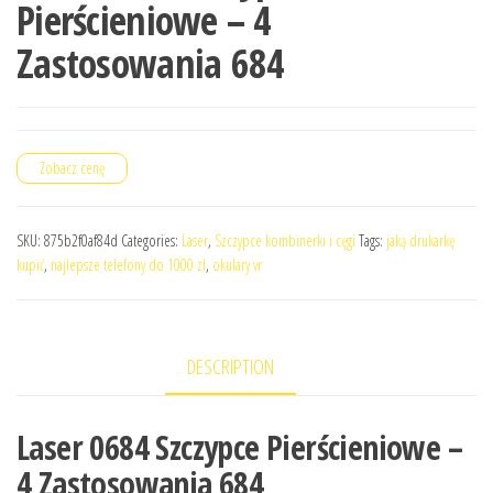
Pierścieniowe – 4
Zastosowania 684
Zobacz cenę
SKU:
875b2f0af84d
Categories:
Laser
,
Szczypce kombinerki i cęgi
Tags:
jaką drukarkę
kupić
,
najlepsze telefony do 1000 zl
,
okulary vr
DESCRIPTION
Laser 0684 Szczypce Pierścieniowe –
4 Zastosowania 684