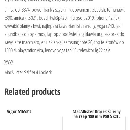
amica ebi 8874, power bank z szybkim ładowaniem, 3090 sli, tomahawk
z390, amica kft5021, bosch twk3p420, microsoft 2019, iphone.12, jak
wywabić plamy z krwi, najlepsza kawa ziarnista ranking, yoga c740, jaki
soundbar z dolby atmos, laptop z podświetlaną klawiaturą, ekspres do
kawy latte macchiato, etui z klapką, samsung note 20, top telefonów do
1000 zł, playstation vita, lenovo yoga tab 13, telewizor lg 22 cale
yyyyy
MacAllister Szlifierki i polerki
Related products
Vigor 5165010
MacAllister Krążek ścierny
na rzep 180 mm P80 5 szt.