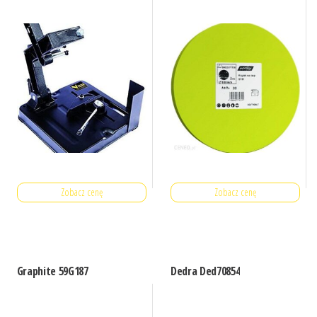
Zobacz cenę
Zobacz cenę
Graphite 59G187
Dedra Ded70854