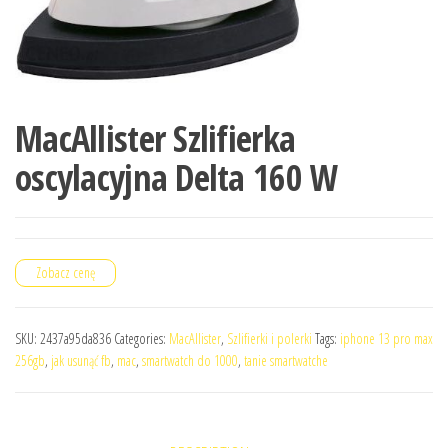
MacAllister Szlifierka
oscylacyjna Delta 160 W
Zobacz cenę
SKU:
2437a95da836
Categories:
MacAllister
,
Szlifierki i polerki
Tags:
iphone 13 pro max
256gb
,
jak usunąć fb
,
mac
,
smartwatch do 1000
,
tanie smartwatche