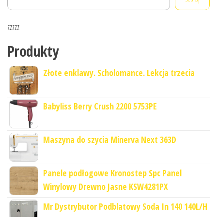
zzzzz
Produkty
Złote enklawy. Scholomance. Lekcja trzecia
Babyliss Berry Crush 2200 5753PE
Maszyna do szycia Minerva Next 363D
Panele podłogowe Kronostep Spc Panel
Winylowy Drewno Jasne KSW4281PX
Mr Dystrybutor Podblatowy Soda In 140 140L/H