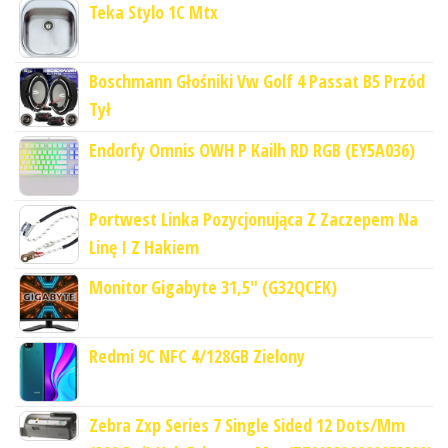
Teka Stylo 1C Mtx
Boschmann Głośniki Vw Golf 4 Passat B5 Przód
Tył
Endorfy Omnis OWH P Kailh RD RGB (EY5A036)
Portwest Linka Pozycjonująca Z Zaczepem Na
Linę I Z Hakiem
Monitor Gigabyte 31,5" (G32QCEK)
Redmi 9C NFC 4/128GB Zielony
Zebra Zxp Series 7 Single Sided 12 Dots/Mm