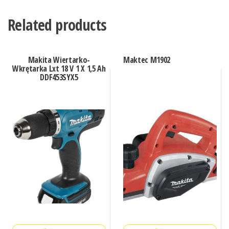
Related products
Makita Wiertarko-
Maktec M1902
Wkrętarka Lxt 18 V 1 X 1,5 Ah
DDF453SYX5