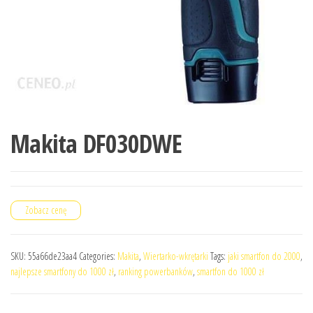
Makita DF030DWE
Zobacz cenę
SKU:
55a66de23aa4
Categories:
Makita
,
Wiertarko-wkrętarki
Tags:
jaki smartfon do 2000
,
najlepsze smartfony do 1000 zł
,
ranking powerbanków
,
smartfon do 1000 zł