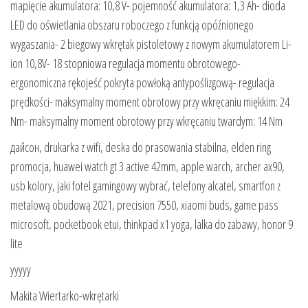
mapięcie akumulatora: 10,8 V- pojemność akumulatora: 1,3 Ah- dioda
LED do oświetlania obszaru roboczego z funkcją opóźnionego
wygaszania- 2 biegowy wkrętak pistoletowy z nowym akumulatorem Li-
ion 10,8V- 18 stopniowa regulacja momentu obrotowego-
ergonomiczna rękojeść pokryta powłoką antypoślizgową- regulacja
prędkości- maksymalny moment obrotowy przy wkręcaniu miękkim: 24
Nm- maksymalny moment obrotowy przy wkręcaniu twardym: 14 Nm
дайсон, drukarka z wifi, deska do prasowania stabilna, elden ring
promocja, huawei watch gt 3 active 42mm, apple warch, archer ax90,
usb kolory, jaki fotel gamingowy wybrać, telefony alcatel, smartfon z
metalową obudową 2021, precision 7550, xiaomi buds, game pass
microsoft, pocketbook etui, thinkpad x1 yoga, lalka do zabawy, honor 9
lite
yyyyy
Makita Wiertarko-wkrętarki