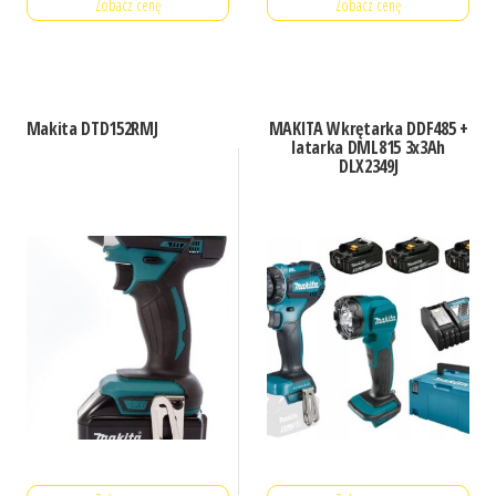
Zobacz cenę
Zobacz cenę
Makita DTD152RMJ
MAKITA Wkrętarka DDF485 +
latarka DML815 3x3Ah
DLX2349J