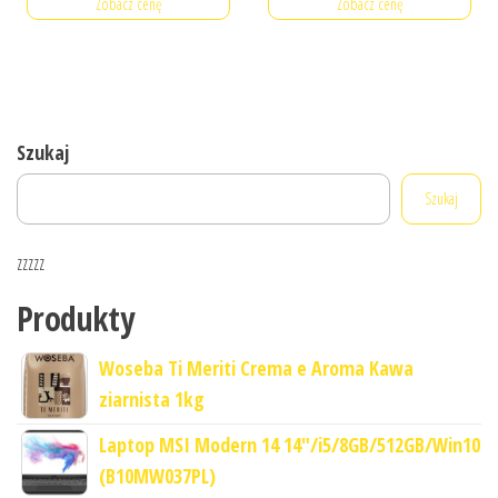
Zobacz cenę
Zobacz cenę
Szukaj
Szukaj
zzzzz
Produkty
Woseba Ti Meriti Crema e Aroma Kawa
ziarnista 1kg
Laptop MSI Modern 14 14"/i5/8GB/512GB/Win10
(B10MW037PL)