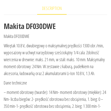
DESCRIPTION
Makita DF030DWE
Makita DF030DWE
Wkrętak 10.8 V, dwubiegowy o maksymalnej prędkości 1300 obr./min,
wyposażony w uchwyt narzędziowy sześciokątny 1/4 cala. Zdolność
wiercenia w drewnie: maks. 21 mm, w stali: maks. 10 mm. Maksymalny
moment obrotowy: 24 Nm. W zestawie z kaburą, pudełkiem na
akcesoria, ładowarką oraz 2 akumulatorami Li-Ion 10.8 V, 1.3 Ah.
Dane techniczne
– moment obrotowy (twarde): 14 Nm- moment obrotowy (miękkie): 24
Nm- liczba biegów: 2- prędkość obrotowa bez obciążenia, 1. bieg: 0 –
350 min-1- prędkość obrotowa bez obciążenia, 2. bieg: 1 300 min-1-