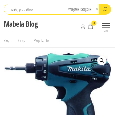
Przejdź
do
treści
Mabela Blog
0
Menu
Blog
Sklep
Moje konto