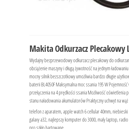
Makita Odkurzacz Plecakowy L
Wydajny bezprzewodowy odkurzacz plecakowy do odkurzania
obciążenie maszyny i długą żywotność na jednym ładowaniu
mocny silnik bezszczotkowy umożliwia bardzo długie użytk
baterii BL4050F Maksymalna moc ssania 195 W Pojemność 
przełączenia na 4 prędkości ssania Możliwość oświetlenia
stanu naładowania akumulatorów Praktyczny uchwyt na wąż i
telefon z aparatem, apple watch 6 cellular 40mm, niebiesk
galaxy a32, najlepszy komputer do 3000, maly laptop, radio o
pro szkło hartowane