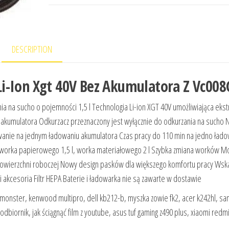
DESCRIPTION
i-Ion Xgt 40V Bez Akumulatora Z Vc008
 na sucho o pojemności 1,5 l Technologia Li-ion XGT 40V umożliwiająca eks
 akumulatora Odkurzacz przeznaczony jest wyłącznie do odkurzania na sucho 
owanie na jednym ładowaniu akumulatora Czas pracy do 110 min na jedno ład
worka papierowego 1,5 l, worka materiałowego 2 l Szybka zmiana worków M
 powierzchni roboczej Nowy design pasków dla większego komfortu pracy Wsk
 akcesoria Filtr HEPA Baterie i ładowarka nie są zawarte w dostawie
i monster, kenwood multipro, dell kb212-b, myszka zowie fk2, acer k242hl, s
dbiornik, jak ściągnąć film z youtube, asus tuf gaming z490 plus, xiaomi redm