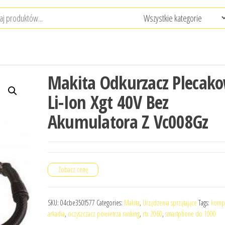
Makita Odkurzacz Plecak
Li-Ion Xgt 40V Bez
Akumulatora Z Vc008Gz
Zobacz cenę
SKU:
04cbe350f577
Categories:
Makita
,
Urządzenia sprzątające
Tags:
kompu
arkadia
,
oczyszczacz powietrza ranking
,
rtx 2060
,
smartphone do 1000