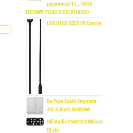
pojemność 1 L , FERIE
ZIMOWE TYLKO Z DECATHLON!
LOGITECH G333 VR Czarny
Be Pure Szafa Organze
44Cm Biała 800890M
Hill Audio PSM2220 Mikser
DJ ski