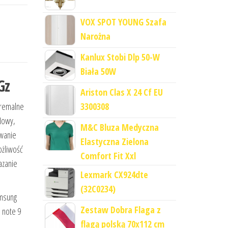
VOX SPOT YOUNG Szafa
Narożna
Kanlux Stobi Dlp 50-W
Biała 50W
Gz
Ariston Clas X 24 Cf EU
3300308
tremalne
Nowy,
M&C Bluza Medyczna
owanie
Elastyczna Zielona
ożliwość
Comfort Fit Xxl
azanie
Lexmark CX924dte
(32C0234)
amsung
Zestaw Dobra Flaga z
i note 9
flagą polską 70x112 cm