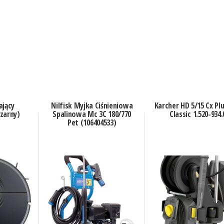
ający
Nilfisk Myjka Ciśnieniowa
Karcher HD 5/15 Cx Plu
zarny)
Spalinowa Mc 3C 180/770
Classic 1.520-934.
Pet (106404533)