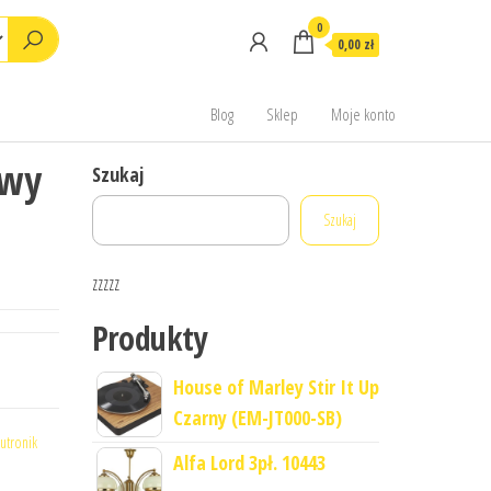
0
0,00 zł
Blog
Sklep
Moje konto
owy
Szukaj
Szukaj
zzzzz
Produkty
House of Marley Stir It Up
Czarny (EM-JT000-SB)
tronik
Alfa Lord 3pł. 10443