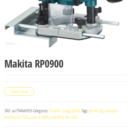
Makita RP0900
Zobacz cenę
SKU:
cac7946de926
Categories:
Frezarki i strugi
,
Makita
Tags:
głośnik jbl
,
najlepsze
telefony do 1500
,
ryzen 5 5600x
,
smartfony do 1500