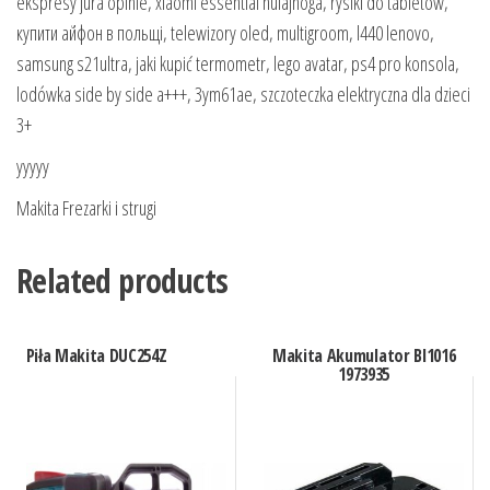
ekspresy jura opinie, xiaomi essential hulajnoga, rysiki do tabletów,
купити айфон в польщі, telewizory oled, multigroom, l440 lenovo,
samsung s21ultra, jaki kupić termometr, lego avatar, ps4 pro konsola,
lodówka side by side a+++, 3ym61ae, szczoteczka elektryczna dla dzieci
3+
yyyyy
Makita Frezarki i strugi
Related products
Piła Makita DUC254Z
Makita Akumulator Bl1016
1973935