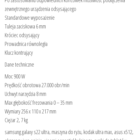
Po zastosowaniu odpowiednich końcówek możliwość podłączenia
zewnętrznego urządzenia odsysającego
Standardowe wyposażenie
Tuleja zaciskowa 6 mm
Króciec odsysający
Prowadnica równoległa
Klucz kontrujący
Dane techniczne
Moc 900 W
Prędkość obrotowa 27.000 obr/min
Uchwyt narzędzia 8 mm
Max głębokość frezowania 0 – 35 mm
Wymiary 256 x 110 x 217 mm
Ciężar 2, 7 kg
samsung galaxy s22 ultra, maszyna do ryżu, kodak ultra max, asus x512,