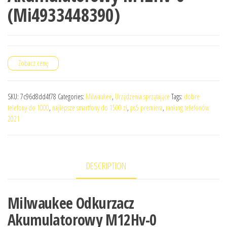
(Mi4933448390)
Zobacz cenę
SKU:
7c96d8dd4f78
Categories:
Milwaukee
,
Urządzenia sprzątające
Tags:
dobre
telefony do 1000
,
najlepsze smartfony do 1500 zł
,
ps5 premiera
,
ranking telefonów
2021
DESCRIPTION
Milwaukee Odkurzacz
Akumulatorowy M12Hv-0