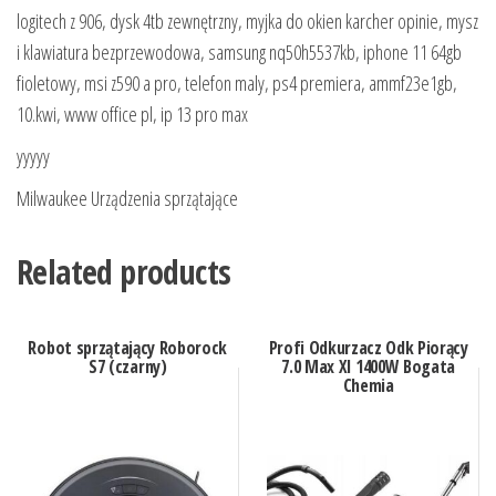
logitech z 906, dysk 4tb zewnętrzny, myjka do okien karcher opinie, mysz
i klawiatura bezprzewodowa, samsung nq50h5537kb, iphone 11 64gb
fioletowy, msi z590 a pro, telefon maly, ps4 premiera, ammf23e1gb,
10.kwi, www office pl, ip 13 pro max
yyyyy
Milwaukee Urządzenia sprzątające
Related products
Robot sprzątający Roborock
Profi Odkurzacz Odk Piorący
S7 (czarny)
7.0 Max Xl 1400W Bogata
Chemia