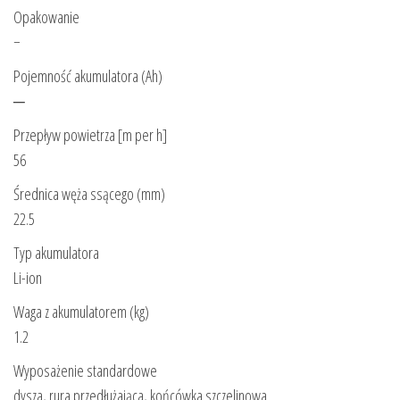
Opakowanie
−
Pojemność akumulatora (Ah)
─
Przepływ powietrza [m per h]
56
Średnica węża ssącego (mm)
22.5
Typ akumulatora
Li-ion
Waga z akumulatorem (kg)
1.2
Wyposażenie standardowe
dysza, rura przedłużająca, końcówka szczelinowa