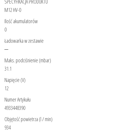
SPECYFIKACJA PRODUKTU
M12 HV-0
Ilość akumulatorów
0
Ładowarka w zestawie
─
Maks. podciśnienie (mbar)
31.1
Napięcie (V)
12
Numer Artykułu
4933448390
Objętość powietrza (l / min)
934