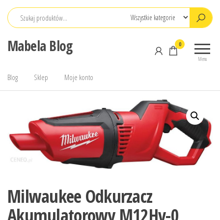
Przejdź
do
treści
Mabela Blog
0
Menu
Blog
Sklep
Moje konto
Milwaukee Odkurzacz
Akumulatorowy M12Hv-0