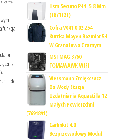
a kartę
Hsm Securio P44I 5,8 Mm
(1871121)
nowym
Cofra V041 0 02.Z54
a funkcja
Kurtka Mayen Rozmiar 54
W Granatowo Czarnym
ulator
MSI MAG B760
łącznik
TOMAWAWK WIFI
),
Viessmann Zmiękczacz
 ruchu do
Do Wody Stacja
Uzdatniania Aquastilla 12
Małych Powierzchni
(7691891)
Carlinkit 4.0
Bezprzewodowy Moduł