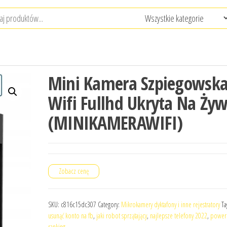
Mini Kamera Szpiegowsk
Wifi Fullhd Ukryta Na Ży
(MINIKAMERAWIFI)
Zobacz cenę
SKU:
c816c15dc307
Category:
Mikrokamery dyktafony i inne rejestratory
Ta
usunąć konto na fb
,
jaki robot sprzątający
,
najlepsze telefony 2022
,
power
ranking