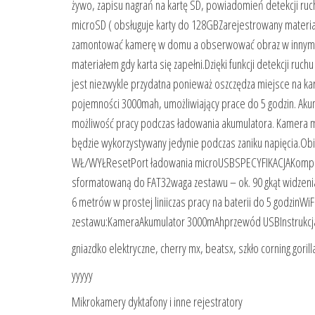
żywo, zapisu nagrań na kartę SD, powiadomień detekcji ru
microSD ( obsługuje karty do 128GBZarejestrowany materia
zamontować kamerę w domu a obserwować obraz w innym mie
materiałem gdy karta się zapełni.Dzięki funkcji detekcji ruc
jest niezwykle przydatna ponieważ oszczędza miejsce na kar
pojemności 3000mah, umożliwiający prace do 5 godzin. Akum
możliwość pracy podczas ładowania akumulatora. Kamera mo
będzie wykorzystywany jedynie podczas zaniku napięcia.Ob
WŁ/WYŁResetPort ładowania microUSBSPECYFIKACJAKompatybi
sformatowaną do FAT32waga zestawu – ok. 90 gkąt widzenia
6 metrów w prostej liniiczas pracy na baterii do 5 godzinWiF
zestawu:KameraAkumulator 3000mAhprzewód USBInstrukcja
gniazdko elektryczne, cherry mx, beatsx, szkło corning gorilla
yyyyy
Mikrokamery dyktafony i inne rejestratory