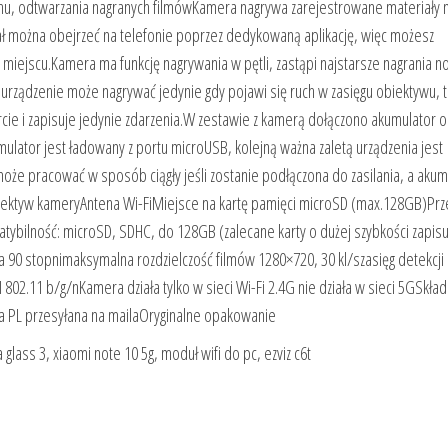
chu, odtwarzania nagranych filmówKamera nagrywa zarejestrowane materiały n
ł można obejrzeć na telefonie poprzez dedykowaną aplikację, więc możesz
jscu.Kamera ma funkcję nagrywania w pętli, zastąpi najstarsze nagrania 
hu urządzenie może nagrywać jedynie gdy pojawi się ruch w zasięgu obiektywu, t
cie i zapisuje jedynie zdarzenia.W zestawie z kamerą dołączono akumulator o
ulator jest ładowany z portu microUSB, kolejną ważna zaletą urządzenia jest
że pracować w sposób ciągły jeśli zostanie podłączona do zasilania, a akum
iektyw kameryAntena Wi-FiMiejsce na kartę pamięci microSD (max.128GB)Prze
lność: microSD, SDHC, do 128GB (zalecane karty o dużej szybkości zapisu
 90 stopnimaksymalna rozdzielczość filmów 1280×720, 30 kl/szasięg detekcji
I 802.11 b/g/nKamera działa tylko w sieci Wi-Fi 2.4G nie działa w sieci 5GSkład
 PL przesyłana na mailaOryginalne opakowanie
 glass 3, xiaomi note 10 5g, moduł wifi do pc, ezviz c6t