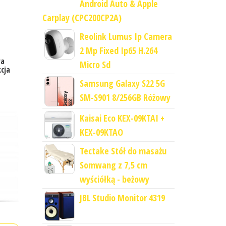
Android Auto & Apple
Carplay (CPC200CP2A)
Reolink Lumus Ip Camera
2 Mp Fixed Ip65 H.264
ra
Micro Sd
cja
Samsung Galaxy S22 5G
SM-S901 8/256GB Różowy
Kaisai Eco KEX-09KTAI +
KEX-09KTAO
Tectake Stół do masażu
Somwang z 7,5 cm
wyściółką - beżowy
JBL Studio Monitor 4319