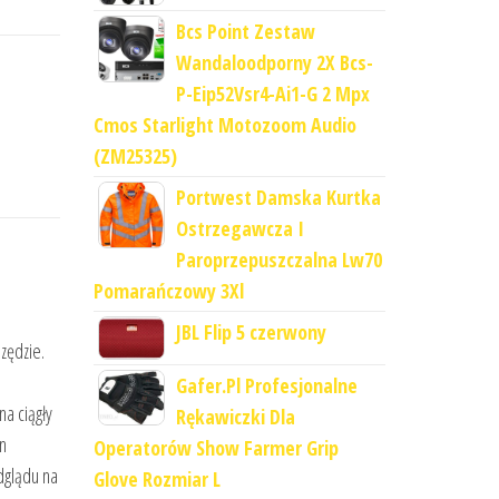
Bcs Point Zestaw
Wandaloodporny 2X Bcs-
P-Eip52Vsr4-Ai1-G 2 Mpx
Cmos Starlight Motozoom Audio
(ZM25325)
Portwest Damska Kurtka
Ostrzegawcza I
Paroprzepuszczalna Lw70
Pomarańczowy 3Xl
JBL Flip 5 czerwony
zędzie.
Gafer.Pl Profesjonalne
a ciągły
Rękawiczki Dla
n
Operatorów Show Farmer Grip
dglądu na
Glove Rozmiar L