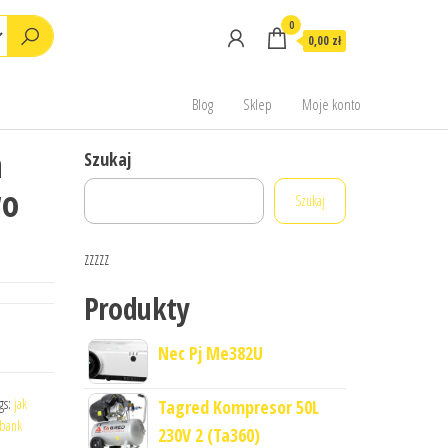
0
0,00 zł
Blog
Sklep
Moje konto
a
Szukaj
wo
Szukaj
zzzzz
Produkty
Nec Pj Me382U
gs:
jak
Tagred Kompresor 50L
bank
230V 2 (Ta360)