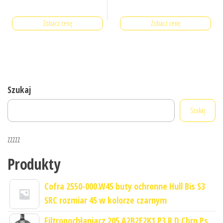
Zobacz cenę
Zobacz cenę
Szukaj
Szukaj
zzzzz
Produkty
Cofra 2550-000.W45 buty ochronne Hull Bis S3
SRC rozmiar 45 w kolorze czarnym
Filtropochłaniacz 205 A2B2E2K1 P3 R D Cbrn Ps