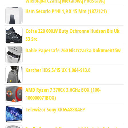
Wielbłąda Czarną Metalową Podstawą
Hsm Securio P44I 1,9 X 15 Mm (1872121)
Cofra 220 000.W Buty Ochronne Hudson Bis Uk
S3 Src
Dahle Papersafe 260 Niszczarka Dokumentów
Karcher HDS 5/15 UX 1.064-913.0
AMD Ryzen 7 3700X 3,6GHz BOX (100-
100000071BOX)
Telewizor Sony XR65A83KAEP