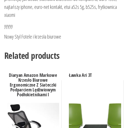
najtańszy iphone, euro-net kontakt, etui a52s 5g, b525s, frytkownica
xiaomi
yyyyy
Nowy Styl Fotele i krzesła biurowe
Related products
Diaryan Amazon Markowe
Ławka Ari 3T
Krzesło Biurowe
Ergonomiczne Z Siateczki
Podparciem Lędźwiowym
Podłokietnikami I
Regulowanym Zagłówkiem
Regulacja Wysoko