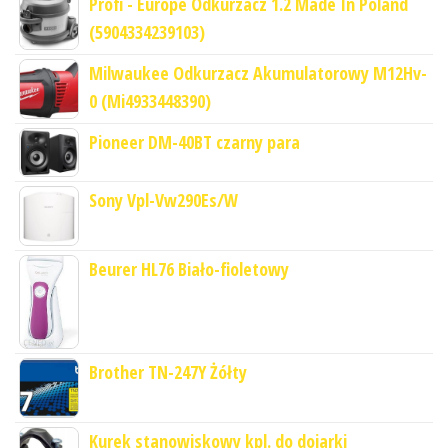
Profi - Europe Odkurzacz 1.2 Made In Poland
(5904334239103)
Milwaukee Odkurzacz Akumulatorowy M12Hv-
0 (Mi4933448390)
Pioneer DM-40BT czarny para
Sony Vpl-Vw290Es/W
Beurer HL76 Biało-fioletowy
Brother TN-247Y Żółty
Kurek stanowiskowy kpl. do dojarki