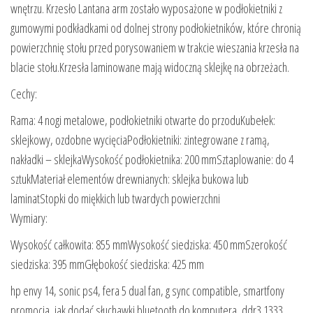
wnętrzu. Krzesło Lantana arm zostało wyposażone w podłokietniki z
gumowymi podkładkami od dolnej strony podłokietników, które chronią
powierzchnię stołu przed porysowaniem w trakcie wieszania krzesła na
blacie stołu.Krzesła laminowane mają widoczną sklejkę na obrzeżach.
Cechy:
Rama: 4 nogi metalowe, podłokietniki otwarte do przoduKubełek:
sklejkowy, ozdobne wycięciaPodłokietniki: zintegrowane z ramą,
nakładki – sklejkaWysokość podłokietnika: 200 mmSztaplowanie: do 4
sztukMateriał elementów drewnianych: sklejka bukowa lub
laminatStopki do miękkich lub twardych powierzchni
Wymiary:
Wysokość całkowita: 855 mmWysokość siedziska: 450 mmSzerokość
siedziska: 395 mmGłębokość siedziska: 425 mm
hp envy 14, sonic ps4, fera 5 dual fan, g sync compatible, smartfony
promocja, jak dodać słuchawki bluetooth do komputera, ddr3 1333,