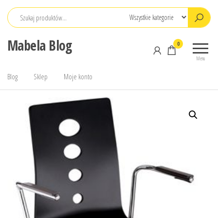
Przejdź
do
treści
Mabela Blog
0
Menu
Blog
Sklep
Moje konto