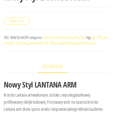
Zobacz cenę
SKU:
38b0102e8290
Categories:
Fotele i krzesła biurowe
,
Nowy Styl
Tags:
gtx 1050
,
jaki
projektor do domu
,
jaki smartfon do 2000
,
najszybsza hulajnoga elektryczna
DESCRIPTION
Nowy Styl LANTANA ARM
Krzesło Lantana armwykonane zostało z wysokogatunkowej
profilowanej sklejki bukowej. Frezowany wzór na oparciu krzesła
Lantana arm doda sporo uroku i niepowtarzalnego klimatu każdemu