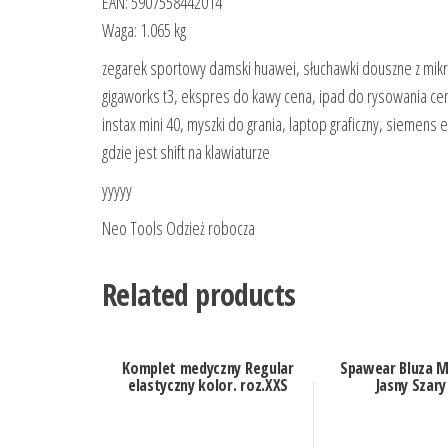
EAN: 5907558442014
Waga: 1.065 kg
zegarek sportowy damski huawei, słuchawki douszne z mikro
gigaworks t3, ekspres do kawy cena, ipad do rysowania cena,
instax mini 40, myszki do grania, laptop graficzny, siemens 
gdzie jest shift na klawiaturze
yyyyy
Neo Tools Odzież robocza
Related products
Komplet medyczny Regular
Spawear Bluza 
elastyczny kolor. roz.XXS
Jasny Szary