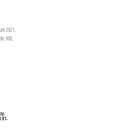
rum 2021,
ide 300,
zy,
 81-