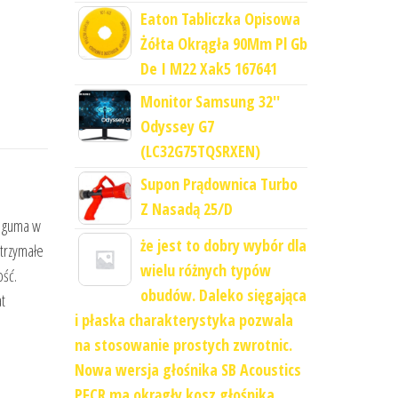
Eaton Tabliczka Opisowa
Żółta Okrągła 90Mm Pl Gb
De I M22 Xak5 167641
Monitor Samsung 32''
Odyssey G7
(LC32G75TQSRXEN)
Supon Prądownica Turbo
Z Nasadą 25/D
z guma w
że jest to dobry wybór dla
ytrzymałe
wielu różnych typów
ość.
obudów. Daleko sięgająca
t
i płaska charakterystyka pozwala
na stosowanie prostych zwrotnic.
Nowa wersja głośnika SB Acoustics
PFCR ma okrągły kosz głośnika.