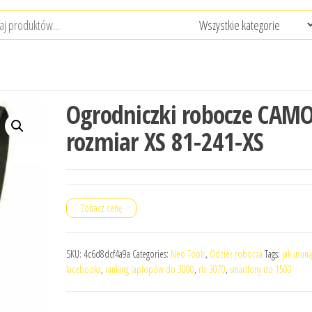
Ogrodniczki robocze CAM
rozmiar XS 81-241-XS
Zobacz cenę
SKU:
4c6d8dcf4a9a
Categories:
Neo Tools
,
Odzież robocza
Tags:
jak usuną
facebooka
,
ranking laptopów do 3000
,
rtx 3070
,
smartfony do 1500