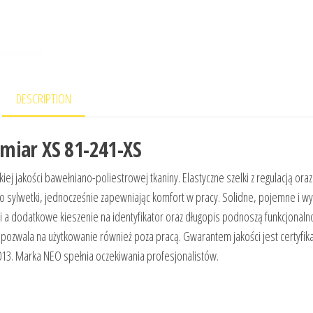
DESCRIPTION
miar XS 81-241-XS
j jakości bawełniano-poliestrowej tkaniny. Elastyczne szelki z regulacją ora
o sylwetki, jednocześnie zapewniając komfort w pracy. Solidne, pojemne i w
 a dodatkowe kieszenie na identyfikator oraz długopis podnoszą funkcjonaln
ozwala na użytkowanie również poza pracą. Gwarantem jakości jest certyfika
13. Marka NEO spełnia oczekiwania profesjonalistów.