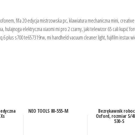
fonem, fifa 20 edycja mistrzowska pc, klawiatura mechaniczna mini, creative
 hulajnoga elektryczna xiaomi mi pro 2 czarny, jaki telewizor 65 cali kupić fo
eq.6 plus s700 te657319rw, mi handheld vacuum cleaner light, fujifilm instax w
Medyczna
NEO TOOLS 80-555-M
Bezrękawnik roboc
 Xs
Oxford, rozmiar S/48
530-S