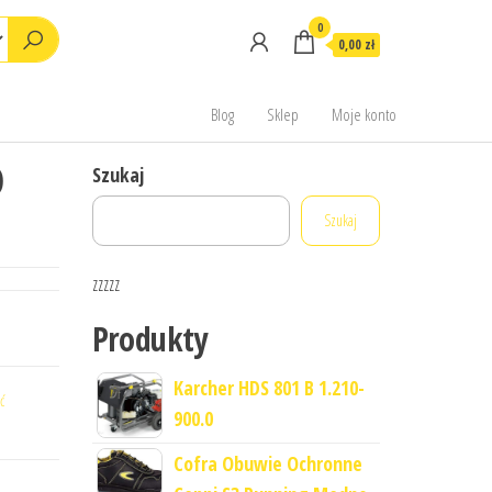
0
0,00 zł
Blog
Sklep
Moje konto
O
Szukaj
Szukaj
zzzzz
Produkty
Karcher HDS 801 B 1.210-
ć
900.0
Cofra Obuwie Ochronne