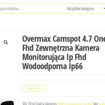
Overmax Camspot 4.7 On
Fhd Zewnętrzna Kamera
Monitorująca Ip Fhd
Wodoodporna Ip66
Zobacz cenę
SKU:
7816c72ea01a
Categories:
Kamery przemysłowe
,
Overmax
Tags:
łado