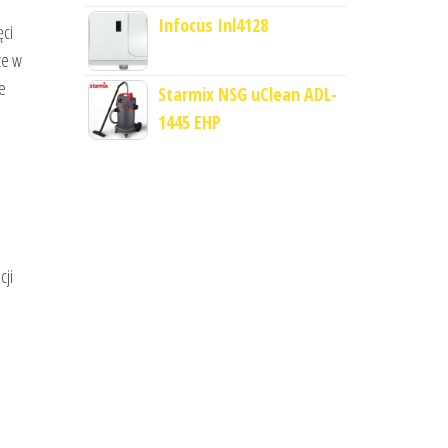
Infocus Inl4128
ęci
ze w
e
Starmix NSG uClean ADL-
1445 EHP
cji