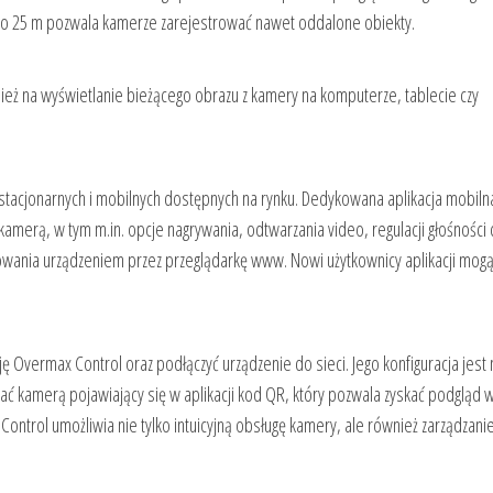
do 25 m pozwala kamerze zarejestrować nawet oddalone obiekty.
ież na wyświetlanie bieżącego obrazu z kamery na komputerze, tablecie czy
stacjonarnych i mobilnych dostępnych na rynku. Dedykowana aplikacja mobiln
erą, w tym m.in. opcje nagrywania, odtwarzania video, regulacji głośności 
wania urządzeniem przez przeglądarkę www. Nowi użytkownicy aplikacji mogą
ę Overmax Control oraz podłączyć urządzenie do sieci. Jego konfiguracja jest
 kamerą pojawiający się w aplikacji kod QR, który pozwala zyskać podgląd 
trol umożliwia nie tylko intuicyjną obsługę kamery, ale również zarządzani