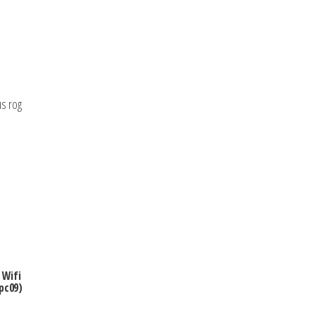
us rog
 Wifi
pc09)