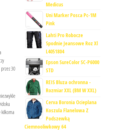
Medicus
Uni Marker Posca Pc-1M
Pink
Lahti Pro Robocze
Spodnie Jeansowe Roz Xl
L4051804
a
czy
Epson SureColor SC-P6000
 przez 30
STD
REIS Bluza ochronna -
Rozmiar XXL (BM W XXL)
 niezwykle
Cerva Boronia Ocieplana
widoku
Koszula Flanelowa Z
e kilkoma
Podszewką
Ciemnooliwkowy 64