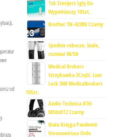
Tsk Steriject Igły Do
Wypełniaczy 10Szt.
ytuacji,
Brother TN-423BK Czarny
Spodnie robocze, białe,
mperatur
rozmiar M/50
mowe
Medical Brokers
Strzykawka 3Część. Luer
Lock 3Ml Medicalbrokers
ożesz od
10Szt.
Audio-Technica ATH-
M50xBT2 Czarny
y.
Biała Księga Pandemii
i
Koronawirusa Ordo
obrazu