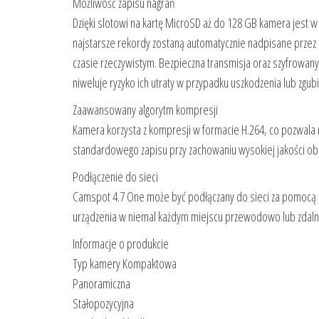
Możliwość zapisu nagrań
Dzięki slotowi na kartę MicroSD aż do 128 GB kamera jest 
najstarsze rekordy zostaną automatycznie nadpisane prze
czasie rzeczywistym. Bezpieczna transmisja oraz szyfrowa
niweluje ryzyko ich utraty w przypadku uszkodzenia lub zgub
Zaawansowany algorytm kompresji
Kamera korzysta z kompresji w formacie H.264, co pozwal
standardowego zapisu przy zachowaniu wysokiej jakości ob
Podłączenie do sieci
Camspot 4.7 One może być podłączany do sieci za pomocą ka
urządzenia w niemal każdym miejscu przewodowo lub zdaln
Informacje o produkcie
Typ kamery Kompaktowa
Panoramiczna
Stałopozycyjna