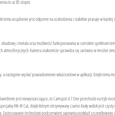
enia to aż 85 stopni.
 temu urządzenie jest odporne na uszkodzenia i stabilnie pracuje w każdej s
 obudowę z metalu oraz możliwość funkcjonowania w szerokim spektrum te
ach atmosferycznych. Kamera znakomicie sprawdza się zarówno w mroźne zi
y, a następnie wysłać powiadomienie właścicielowi w aplikacji. Dzięki temu m
świetlenie jest niewystarczające, to Camspot 4.7 One przechodzi na tryb nocn
cjalny filtr IR Cut, dzięki którym otrzymywany czarno-biały widok jest czysty 
nia. Zastosowanie technologii podczerwieni zapewnia podgląd szczegółowego 