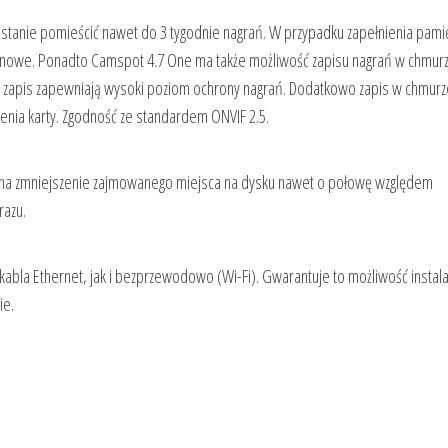
w stanie pomieścić nawet do 3 tygodnie nagrań. W przypadku zapełnienia pami
z nowe. Ponadto Camspot 4.7 One ma także możliwość zapisu nagrań w chmur
ny zapis zapewniają wysoki poziom ochrony nagrań. Dodatkowo zapis w chmurz
ienia karty. Zgodność ze standardem ONVIF 2.5.
a na zmniejszenie zajmowanego miejsca na dysku nawet o połowę względem
razu.
bla Ethernet, jak i bezprzewodowo (Wi-Fi). Gwarantuje to możliwość instala
ie.