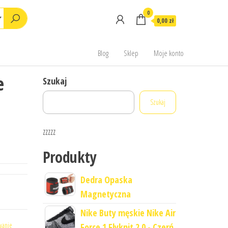
0
0,00 zł
Blog
Sklep
Moje konto
e
Szukaj
Szukaj
zzzzz
Produkty
Dedra Opaska
Magnetyczna
Nike Buty męskie Nike Air
wanie
Force 1 Flyknit 2.0 - Czerń