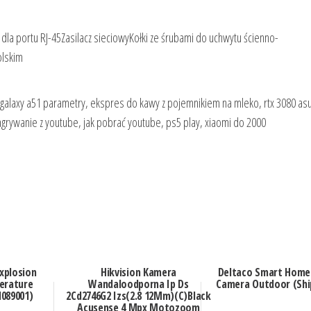
la portu RJ-45Zasilacz sieciowyKołki ze śrubami do uchwytu ścienno-
olskim
ng galaxy a51 parametry, ekspres do kawy z pojemnikiem na mleko, rtx 3080 as
 nagrywanie z youtube, jak pobrać youtube, ps5 play, xiaomi do 2000
Explosion
Hikvision Kamera
Deltaco Smart Home
erature
Wandaloodporna Ip Ds
Camera Outdoor (Shi
089001)
2Cd2746G2 Izs(2.8 12Mm)(C)Black
Acusense 4 Mpx Motozoom