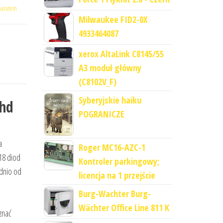
paratem
Milwaukee FID2-0X
4933464087
xerox AltaLink C8145/55
A3 moduł główny
(C8102V_F)
Syberyjskie haiku
Fhd
POGRANICZE
a
Roger MC16-AZC-1
18 diod
Kontroler parkingowy;
dnio od
licencja na 1 przejście
Burg-Wachter Burg-
Wächter Office Line 811 K
znać