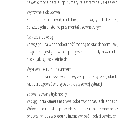
nawet drobne detale, np. numery rejestracyjne. Zakres widz
Wytrzymała obudowa
Kamera posiada trwałą metalową obudowę typu bullet. Dzięki
co szczególnie istotne przy montażu zewnętrznym.
Na każdą pogodę
Ze względu na wodoodporność zgodną ze standardem IP66,
urządzenie jest gotowe do pracy w niemal każdych warunk
noce, jak i gorące letnie dni.
Wykrywanie ruchu z alarmem
Kamera potrafi błyskawicznie wykryć poruszające się obiekt
razu zareagować w przypadku kryzysowej sytuacji.
Zaawansowany tryb nocny
W ciągu dnia kamera nagrywa kolorowy obraz. Jeśli jednak o
Wówczas o rejestrację czytelnego obrazu dba 18 diod oraz spe
precyzyjny, bez względu na intensywność i rodzaj oświetle