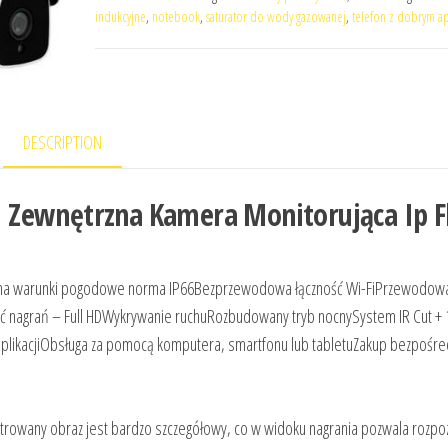
indukcyjne
,
notebook
,
saturator do wody gazowanej
,
telefon z dobrym a
DESCRIPTION
 Zewnętrzna Kamera Monitorująca Ip 
na warunki pogodowe norma IP66Bezprzewodowa łączność Wi-FiPrzewodow
ść nagrań – Full HDWykrywanie ruchuRozbudowany tryb nocnySystem IR Cut + 
likacjiObsługa za pomocą komputera, smartfonu lub tabletuZakup bezpośre
ejestrowany obraz jest bardzo szczegółowy, co w widoku nagrania pozwala rozpo