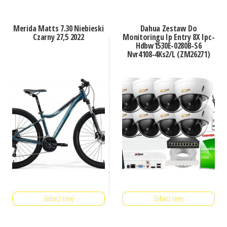
Merida Matts 7.30 Niebieski
Dahua Zestaw Do
Czarny 27,5 2022
Monitoringu Ip Entry 8X Ipc-
Hdbw1530E-0280B-S6
Nvr4108-4Ks2/L (ZM26271)
Zobacz cenę
Zobacz cenę