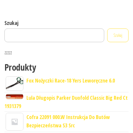
Szukaj
Szukaj
zzzzz
Produkty
Fox Nożyczki Race-18 Yers Leworęczne 6.0
Lula Długopis Parker Duofold Classic Big Red Ct
1931379
Cofra 22091 000.W Instrukcja Do Butów
Bezpieczeństwa S3 Src