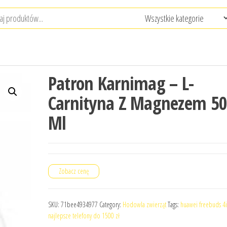
Patron Karnimag – L-
Carnityna Z Magnezem 5
Ml
Zobacz cenę
SKU:
71bee4934977
Category:
Hodowla zwierząt
Tags:
huawei freebuds 4i
najlepsze telefony do 1500 zł