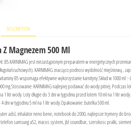
DESCRIPTION
na Z Magnezem 500 Ml
 wit. B5.KARNIMAG jest niezastąpionym preparatem w energetycznych przemia
 długołańcuchowych). KARNIMAG znacząco podnosi wydolność mięśniową , za
itaminy B5 wspomaga efektywne wykorzystanie karnityny.Skład w 1000 ml :- 
 000 mg.Stosowanie: KARNIMAG najlepiej podawać do wody pitnej. Podczas l
1 litr wody. Loty długie do 3 dni w tygodniu przed lotem 10 ml na 1 litr wody
 dni w tygodniu 5 ml na 1 litr wody.Opakowanie: butelka 500 ml.
uter adsl, inhalator neno bene, notebook do 2000, najlepsze trymery do brod
 telefon samsung a52, macos system, jbl soundbar, szerokosc pralki, sieme