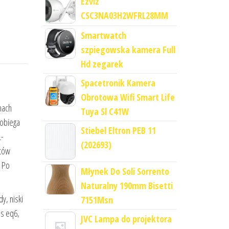
Ezviz
CSC3NA03H2WFRL28MM
Smartwatch
szpiegowska kamera Full
Hd zegarek
Spacetronik Kamera
Obrotowa Wifi Smart Life
nach
Tuya Sl C41W
pobiega
Stiebel Eltron PEB 11
L-
(202693)
otów
. Po
Młynek Do Soli Sorrento
Naturalny 190mm Bisetti
y, niski
7151Msn
ns eq6,
JVC Lampa do projektora