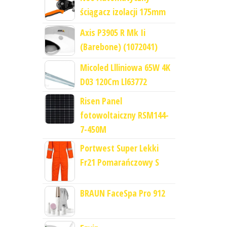
ściągacz izolacji 175mm
Axis P3905 R Mk Ii
(Barebone) (1072041)
Micoled Llliniowa 65W 4K
D03 120Cm Ll63772
Risen Panel
fotowoltaiczny RSM144-
7-450M
Portwest Super Lekki
Fr21 Pomarańczowy S
BRAUN FaceSpa Pro 912