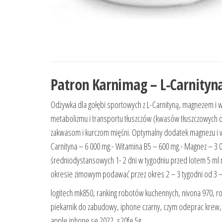
Patron Karnimag – L-Carnity
Odżywka dla gołębi sportowych z L-Carnityną, magnezem i
metabolizmu i transportu tłuszczów (kwasów tłuszczowych
zakwasom i kurczom mięśni. Optymalny dodatek magnezu i w
Carnityna – 6 000 mg.- Witamina B5 – 600 mg.- Magnez – 3
średniodystansowych 1- 2 dni w tygodniu przed lotem 5 ml na 
okresie zimowym podawać przez okres 2 – 3 tygodni od 3 – 4
logitech mk850, ranking robotów kuchennych, nivona 970, ro
piekarnik do zabudowy, iphone czarny, czym odeprac krew,
apple iphone se 2022, s20fe 5g