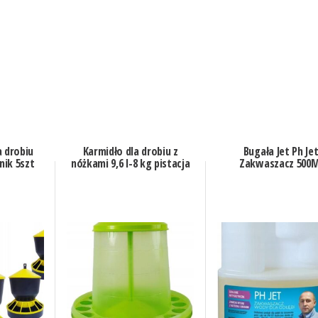
a drobiu
Karmidło dla drobiu z
Bugała Jet Ph Je
ik 5szt
nóżkami 9,6 l-8 kg pistacja
Zakwaszacz 500M