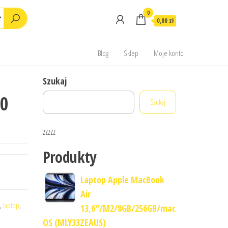
0
0,00 zł
Blog
Sklep
Moje konto
Szukaj
00
Szukaj
zzzzz
Produkty
Laptop Apple MacBook
Air
,
laptop
,
13,6"/M2/8GB/256GB/mac
OS (MLY33ZEAUS)