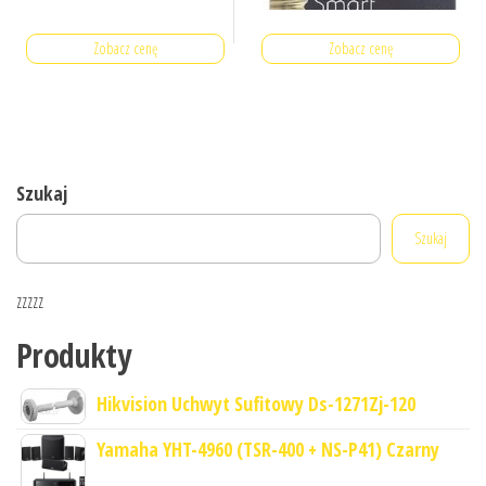
Zobacz cenę
Zobacz cenę
Szukaj
Szukaj
zzzzz
Produkty
Hikvision Uchwyt Sufitowy Ds-1271Zj-120
Yamaha YHT-4960 (TSR-400 + NS-P41) Czarny