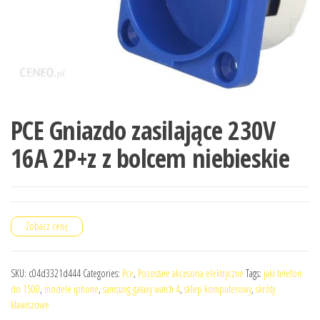
PCE Gniazdo zasilające 230V
16A 2P+z z bolcem niebieskie
Zobacz cenę
SKU:
c04d3321d444
Categories:
Pce
,
Pozostałe akcesoria elektryczne
Tags:
jaki telefon
do 1500
,
modele iphone
,
samsung galaxy watch 4
,
sklep komputerowy
,
skróty
klawiszowe