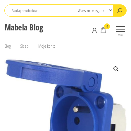
Przejdź
do
treści
Mabela Blog
0
Menu
Blog
Sklep
Moje konto