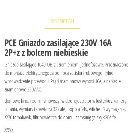
DESCRIPTION
PCE Gniazdo zasilające 230V 16A
2P+z z bolcem niebieskie
Gniazdo zasilające 1040-OB. z uziemieniem, jednofazowe. Przeznaczone
do montażu elektrycznego za pomocą zacisku śrubowego. Tylne
wprowadzenie przewodu. Prąd znamionowy wynosi 16A, a napięcie
znamionowe 250V AC.
domowe kino, redmi najnowszy, wideorejestrator w lusterku z kamerą
cofania, wymiary telewizora 32 cale, oppo a 54s, witcher 3 wymagania,
z270 tomahawk, filtr powietrza do domu, samsung galaxy s20e fe
yyyyy