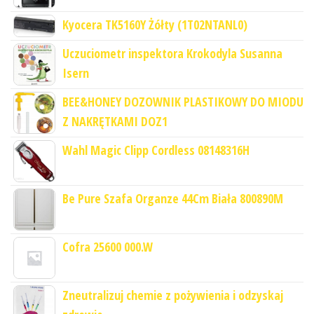
Kyocera TK5160Y Żółty (1T02NTANL0)
Uczuciometr inspektora Krokodyla Susanna
Isern
BEE&HONEY DOZOWNIK PLASTIKOWY DO MIODU
Z NAKRĘTKAMI DOZ1
Wahl Magic Clipp Cordless 08148316H
Be Pure Szafa Organze 44Cm Biała 800890M
Cofra 25600 000.W
Zneutralizuj chemie z pożywienia i odzyskaj