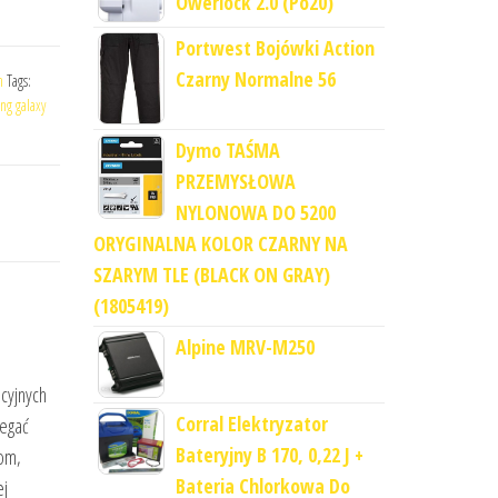
Owerlock 2.0 (Po20)
Portwest Bojówki Action
Czarny Normalne 56
h
Tags:
ng galaxy
Dymo TAŚMA
PRZEMYSŁOWA
NYLONOWA DO 5200
ORYGINALNA KOLOR CZARNY NA
SZARYM TLE (BLACK ON GRAY)
(1805419)
Alpine MRV-M250
cyjnych
Corral Elektryzator
iegać
Bateryjny B 170, 0,22 J +
tom,
Bateria Chlorkowa Do
ej