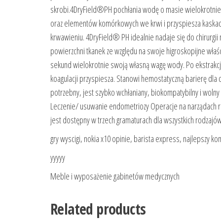
skrobi.4DryField®PH pochłania wodę o masie wielokrotnie 
oraz elementów komórkowych we krwi i przyspiesza kaskadę
krwawieniu. 4DryField® PH idealnie nadaje się do chirurgii 
powierzchni tkanek ze względu na swoje higroskopijne wła
sekund wielokrotnie swoją własną wagę wody. Po ekstrakcj
koagulacji przyspiesza. Stanowi hemostatyczną barierę dla da
potrzebny, jest szybko wchłaniany, biokompatybilny i woln
Leczenie/ usuwanie endometriozy Operacje na narządach 
jest dostępny w trzech gramaturach dla wszystkich rodzajó
gry wyscigi, nokia x10 opinie, barista express, najlepszy k
yyyyy
Meble i wyposażenie gabinetów medycznych
Related products