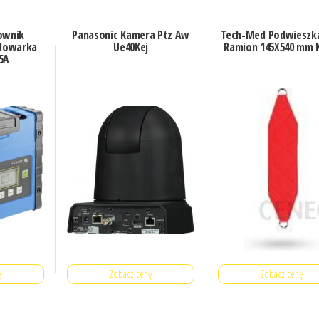
ownik
Panasonic Kamera Ptz Aw
Tech-Med Podwieszka
adowarka
Ue40Kej
Ramion 145X540 mm 
5A
ę
Zobacz cenę
Zobacz cenę