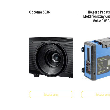
Optoma S336
Hogert Prost
Elektroniczny Ł
Auto 12V 1
Zobacz cenę
Zobacz cen