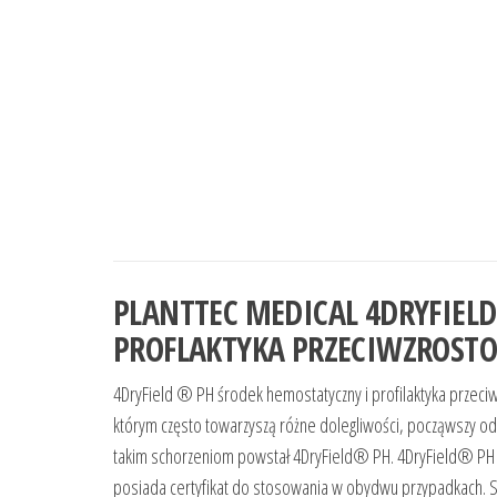
PLANTTEC MEDICAL 4DRYFIELD
PROFLAKTYKA PRZECIWZROST
4DryField ® PH środek hemostatyczny i profilaktyka przeci
którym często towarzyszą różne dolegliwości, począwszy od 
takim schorzeniom powstał 4DryField® PH. 4DryField® PH j
posiada certyfikat do stosowania w obydwu przypadkach. Sk