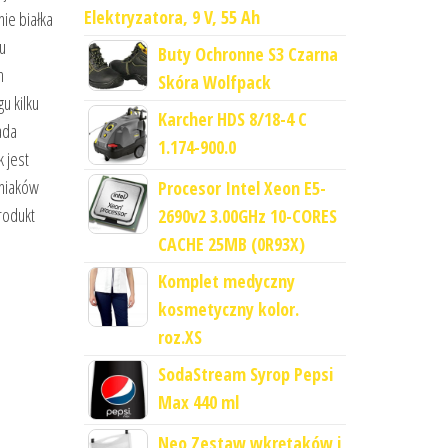
Elektryzatora, 9 V, 55 Ah
ie białka
u
Buty Ochronne S3 Czarna
h
Skóra Wolfpack
u kilku
Karcher HDS 8/18-4 C
ada
1.174-900.0
k jest
śniaków
Procesor Intel Xeon E5-
rodukt
2690v2 3.00GHz 10-CORES
CACHE 25MB (0R93X)
Komplet medyczny
kosmetyczny kolor.
roz.XS
SodaStream Syrop Pepsi
Max 440 ml
Neo Zestaw wkrętaków i