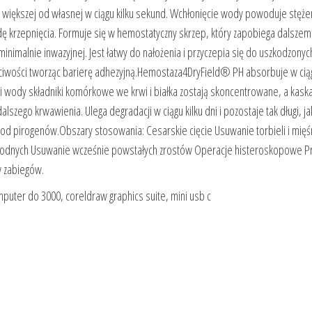
większej od własnej w ciągu kilku sekund. Wchłonięcie wody powoduje stężen
 krzepnięcia. Formuje się w hemostatyczny skrzep, który zapobiega dalszem
minimalnie inwazyjnej. Jest łatwy do nałożenia i przyczepia się do uszkodzonyc
ściwości tworząc barierę adhezyjną.Hemostaza4DryField® PH absorbuje w ciąg
i wody składniki komórkowe we krwi i białka zostają skoncentrowane, a kask
lszego krwawienia. Ulega degradacji w ciągu kilku dni i pozostaje tak długi, ja
y od pirogenów.Obszary stosowania: Cesarskie cięcie Usuwanie torbieli i mię
rodnych Usuwanie wcześnie powstałych zrostów Operacje histeroskopowe P
w zabiegów.
omputer do 3000, coreldraw graphics suite, mini usb c