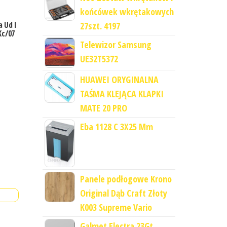
końcówek wkrętakowych
 Ud I
27szt. 4197
Kc/07
Telewizor Samsung
UE32T5372
HUAWEI ORYGINALNA
TAŚMA KLEJĄCA KLAPKI
MATE 20 PRO
Eba 1128 C 3X25 Mm
Panele podłogowe Krono
Original Dąb Craft Złoty
K003 Supreme Vario
Galmet Electra 23Gt