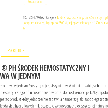
Zobacz cenę
SKU:
e324c198b8af
Category:
Meble i wyposażenie gabinetów medycznyc
komputronik sklep
,
laptop do 2500 zł
,
najlepsze telefony do 1500
,
samsu
s21
DESCRIPTION
 ® PH ŚRODEK HEMOSTATYCZNY I
OWA W JEDNYM
wzrostowa w jednym Zrosty są najczęstszymi powikłaniami po zabiegach opera
niespecyficznego bólu niepłodności wtórnej do niedrożności jelit. Aby zapob
est to produkt który jednocześnie zapewnia hemostazę jak i zapobiega zros
łada się z hydroflowych mikrocząstek, wytworzonych z oczyszczonej naturaln