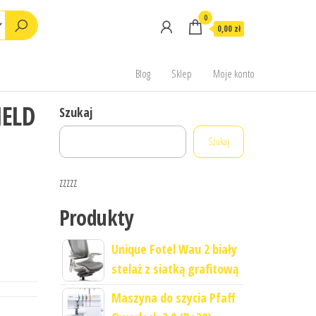
0
0,00 zł
Blog
Sklep
Moje konto
IELD
Szukaj
Szukaj
zzzzz
Produkty
Unique Fotel Wau 2 biały
stelaż z siatką grafitową
Maszyna do szycia Pfaff