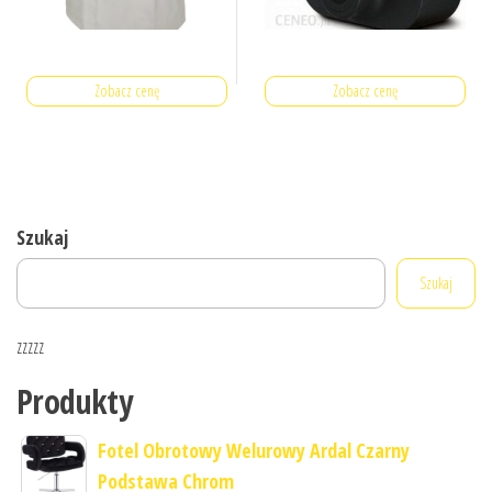
Zobacz cenę
Zobacz cenę
Szukaj
Szukaj
zzzzz
Produkty
Fotel Obrotowy Welurowy Ardal Czarny
Podstawa Chrom