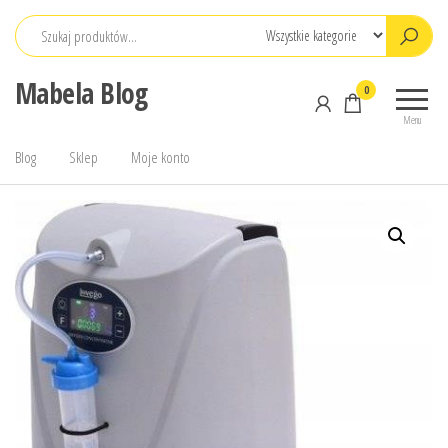
Przejdź
do
treści
Mabela Blog
0
Menu
Blog
Sklep
Moje konto