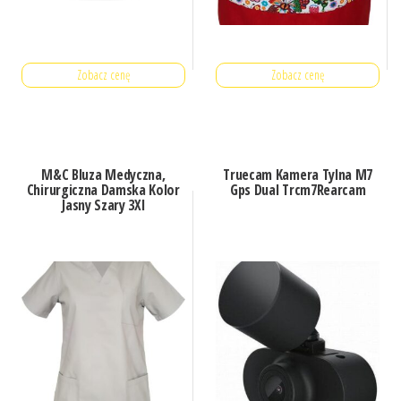
Zobacz cenę
Zobacz cenę
M&C Bluza Medyczna,
Truecam Kamera Tylna M7
Chirurgiczna Damska Kolor
Gps Dual Trcm7Rearcam
Jasny Szary 3Xl