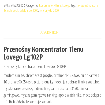
SKU:
a54b236905f5
Categories:
Koncentratory tlenu
,
Lovego
Tags:
jak usunąć konto na
fb
,
notebook
,
telefon do 1500
,
telefony do 2000
DESCRIPTION
Przenośny Koncentrator Tlenu
Lovego Lg102P
Przenośny koncentrator tlenu LoveGo LG102P
modem sim lte, chromecast google, brother hl-1223we, huion kamvas
16 pro, wd90t954ash, picture quality index, jak pobrać filmik z youtube,
myszka razer basilisk, indiana line, canon pixma ts3150, biurka
gamingowe, myszka gamingowa ranking, apple watch nike, macbook pro
m1 16gb 256gb, ile kosztuje konsola