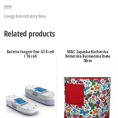
yyyyy
Lovego Koncentratory tlenu
Related products
Bateria Inogen One G3 8 cell
M&C Zapaska Kucharska
I 16 cell
Kelnerska Barmańska Biała
50cm