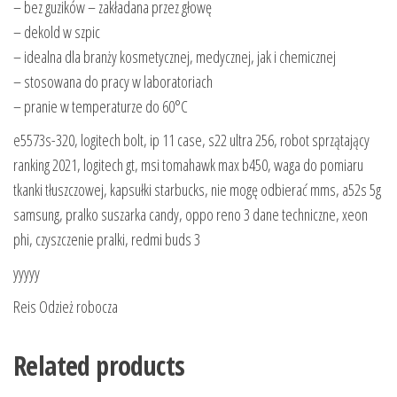
– bez guzików – zakładana przez głowę
– dekold w szpic
– idealna dla branży kosmetycznej, medycznej, jak i chemicznej
– stosowana do pracy w laboratoriach
– pranie w temperaturze do 60°C
e5573s-320, logitech bolt, ip 11 case, s22 ultra 256, robot sprzątający
ranking 2021, logitech gt, msi tomahawk max b450, waga do pomiaru
tkanki tłuszczowej, kapsułki starbucks, nie mogę odbierać mms, a52s 5g
samsung, pralko suszarka candy, oppo reno 3 dane techniczne, xeon
phi, czyszczenie pralki, redmi buds 3
yyyyy
Reis Odzież robocza
Related products