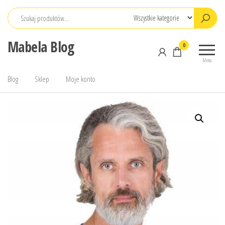
Przejdź
do
treści
Mabela Blog
0
Menu
Blog
Sklep
Moje konto