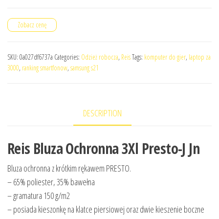
Zobacz cenę
SKU:
0a027df6737a
Categories:
Odzież robocza
,
Reis
Tags:
komputer do gier
,
laptop za
3000
,
ranking smartfonow
,
samsung s21
DESCRIPTION
Reis Bluza Ochronna 3Xl Presto-J Jn
Bluza ochronna z krótkim rękawem PRESTO.
– 65% poliester, 35% bawełna
– gramatura 150 g/m2
– posiada kieszonkę na klatce piersiowej oraz dwie kieszenie boczne