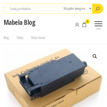
Przejdź
do
treści
Mabela Blog
0
Menu
Blog
Sklep
Moje konto