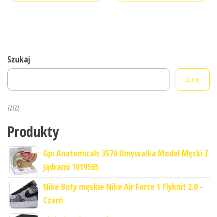
Szukaj
Szukaj
zzzzz
Produkty
Gpi Anatomicals 3570 Umywalka Model Męski Z
Jądrami 1019565
Nike Buty męskie Nike Air Force 1 Flyknit 2.0 -
Czerń