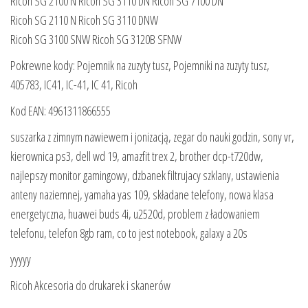
Ricoh SG 2100 N Ricoh SG 3110 DN Ricoh SG 7100 DN
Ricoh SG 2110 N Ricoh SG 3110 DNW
Ricoh SG 3100 SNW Ricoh SG 3120B SFNW
Pokrewne kody: Pojemnik na zuzyty tusz, Pojemniki na zuzyty tusz,
405783, IC41, IC-41, IC 41, Ricoh
Kod EAN: 4961311866555
suszarka z zimnym nawiewem i jonizacją, zegar do nauki godzin, sony vr,
kierownica ps3, dell wd 19, amazfit trex 2, brother dcp-t720dw,
najlepszy monitor gamingowy, dzbanek filtrujacy szklany, ustawienia
anteny naziemnej, yamaha yas 109, składane telefony, nowa klasa
energetyczna, huawei buds 4i, u2520d, problem z ładowaniem
telefonu, telefon 8gb ram, co to jest notebook, galaxy a 20s
yyyyy
Ricoh Akcesoria do drukarek i skanerów