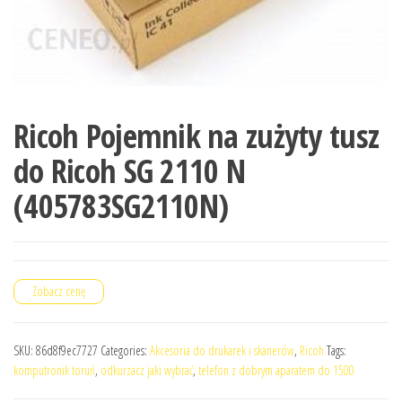
Ricoh Pojemnik na zużyty tusz
do Ricoh SG 2110 N
(405783SG2110N)
Zobacz cenę
SKU:
86d8f9ec7727
Categories:
Akcesoria do drukarek i skanerów
,
Ricoh
Tags:
komputronik toruń
,
odkurzacz jaki wybrać
,
telefon z dobrym aparatem do 1500