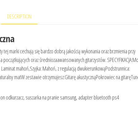
DESCRIPTION
czna
y tej marki cechują się bardzo dobrą jakością wykonania oraz brzmienia przy
nia początkujących oraz średniozaawansowanych gitarzystów. SPECYFIKACJA:Mo
ki: Laminat mahoń,Szyjka: Mahoń, z regulacją dwukierunkowąPodstrunnica:
aturalny matW zestawie otrzymujesz:Gitarę akustycznąPokrowiec na gitaręTun
mson odkurzacz, suszarka na pranie samsung, adapter bluetooth ps4