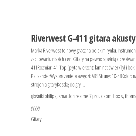
Riverwest G-411 gitara akusty
Marka Riverwest to nowy gracz na polskim rynku. Instrument
zachowaniu niskich cen. Gitary na pewno spełnią oczekiwa
411Rozmiar: 41″Top (płyta wierzch): laminat świerkTył i bo
PalisanderWykończenie krawędzi: ABSStruny: 10-48Kolor: n
strojenia gitaryKostkę do gry …
głośniki philips, smartfon realme 7 pro, xiaomi box s, tho
yyyyy
Gitary