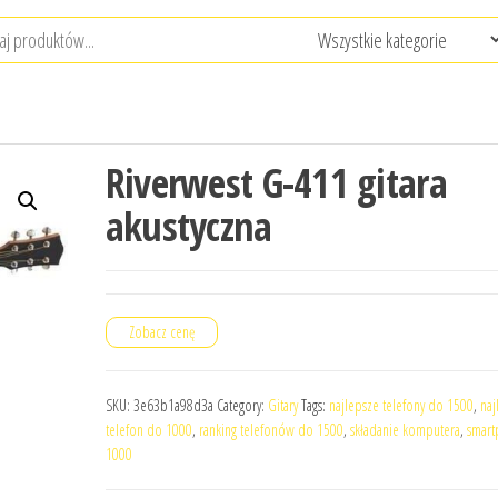
Riverwest G-411 gitara
akustyczna
Zobacz cenę
SKU:
3e63b1a98d3a
Category:
Gitary
Tags:
najlepsze telefony do 1500
,
naj
telefon do 1000
,
ranking telefonów do 1500
,
składanie komputera
,
smar
1000