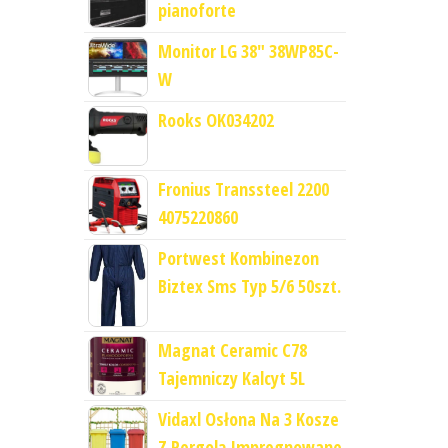
pianoforte
Monitor LG 38" 38WP85C-
W
Rooks OK034202
Fronius Transsteel 2200
4075220860
Portwest Kombinezon
Biztex Sms Typ 5/6 50szt.
Magnat Ceramic C78
Tajemniczy Kalcyt 5L
Vidaxl Osłona Na 3 Kosze
Z Pergolą Impregnowane