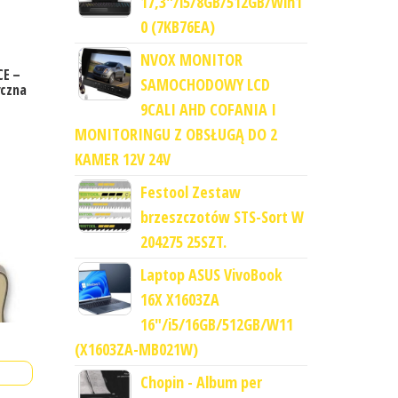
17,3"/i5/8GB/512GB/Win1
0 (7KB76EA)
NVOX MONITOR
CE –
SAMOCHODOWY LCD
yczna
9CALI AHD COFANIA I
MONITORINGU Z OBSŁUGĄ DO 2
KAMER 12V 24V
Festool Zestaw
brzeszczotów STS-Sort W
204275 25SZT.
Laptop ASUS VivoBook
16X X1603ZA
16"/i5/16GB/512GB/W11
(X1603ZA-MB021W)
Chopin - Album per