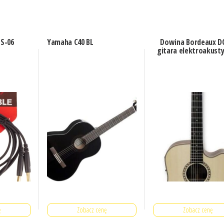
S-06
Yamaha C40 BL
Dowina Bordeaux D
gitara elektroakust
ę
Zobacz cenę
Zobacz cenę