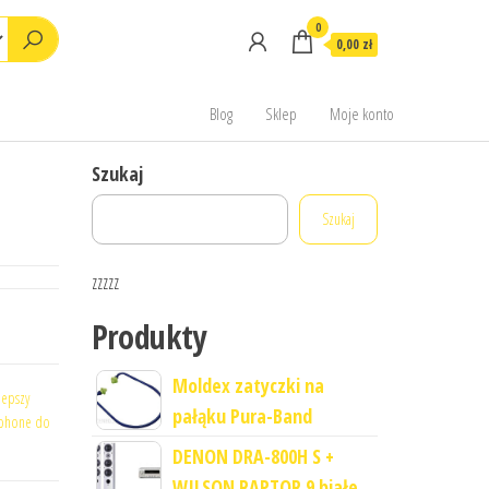
0
0,00 zł
Blog
Sklep
Moje konto
Szukaj
Szukaj
zzzzz
Produkty
Moldex zatyczki na
lepszy
pałąku Pura-Band
tphone do
DENON DRA-800H S +
WILSON RAPTOR 9 białe