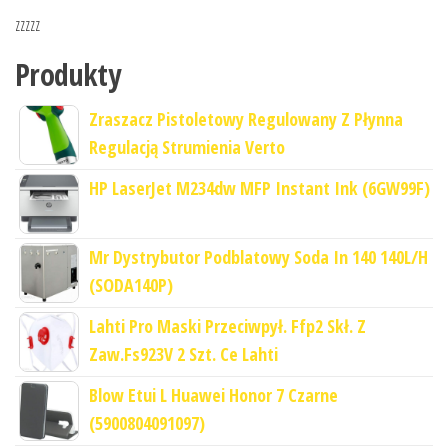
zzzzz
Produkty
Zraszacz Pistoletowy Regulowany Z Płynna
Regulacją Strumienia Verto
HP LaserJet M234dw MFP Instant Ink (6GW99F)
Mr Dystrybutor Podblatowy Soda In 140 140L/H
(SODA140P)
Lahti Pro Maski Przeciwpył. Ffp2 Skł. Z
Zaw.Fs923V 2 Szt. Ce Lahti
Blow Etui L Huawei Honor 7 Czarne
(5900804091097)