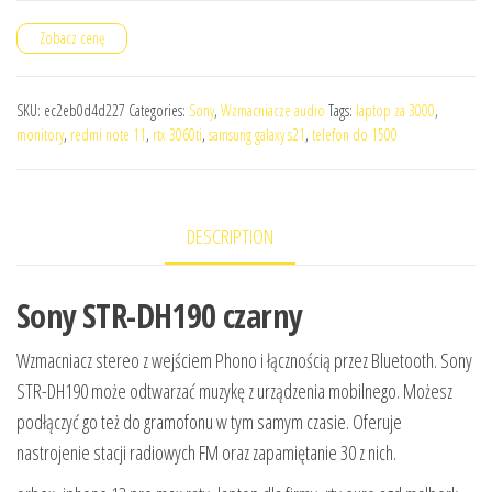
Zobacz cenę
SKU:
ec2eb0d4d227
Categories:
Sony
,
Wzmacniacze audio
Tags:
laptop za 3000
,
monitory
,
redmi note 11
,
rtx 3060ti
,
samsung galaxy s21
,
telefon do 1500
DESCRIPTION
Sony STR-DH190 czarny
Wzmacniacz stereo z wejściem Phono i łącznością przez Bluetooth. Sony
STR-DH190 może odtwarzać muzykę z urządzenia mobilnego. Możesz
podłączyć go też do gramofonu w tym samym czasie. Oferuje
nastrojenie stacji radiowych FM oraz zapamiętanie 30 z nich.