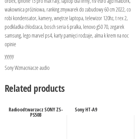
orbex, iphone 13 pro max raty, laptop dla firmy, rtv euro agd malbork,
wakownica próżniowa, ranking zmywarek do zabudowy 60 cm 2022, co
robi kondensator, kamery, wnętrze laptopa, telewizor 120hz, t rex 2,
podkladka chlodzaca, bosch seria 6 pralka, lenovo g50 70, zegarek
samsung, lego marvel ps4, karty pamięci rodzaje, alma k krem na noc
opinie
yyyyy
Sony Wzmacniacze audio
Related products
Radioodtwarzacz SONY ZS-
Sony HT-A9
PS50B