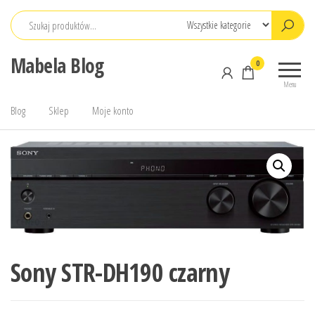
Przejdź
do
treści
Mabela Blog
0
Menu
Blog
Sklep
Moje konto
Sony STR-DH190 czarny