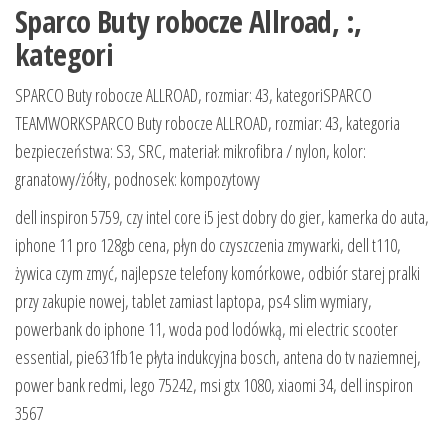
Sparco Buty robocze Allroad, :,
kategori
SPARCO Buty robocze ALLROAD, rozmiar: 43, kategoriSPARCO
TEAMWORKSPARCO Buty robocze ALLROAD, rozmiar: 43, kategoria
bezpieczeństwa: S3, SRC, materiał: mikrofibra / nylon, kolor:
granatowy/żółty, podnosek: kompozytowy
dell inspiron 5759, czy intel core i5 jest dobry do gier, kamerka do auta,
iphone 11 pro 128gb cena, płyn do czyszczenia zmywarki, dell t110,
żywica czym zmyć, najlepsze telefony komórkowe, odbiór starej pralki
przy zakupie nowej, tablet zamiast laptopa, ps4 slim wymiary,
powerbank do iphone 11, woda pod lodówką, mi electric scooter
essential, pie631fb1e płyta indukcyjna bosch, antena do tv naziemnej,
power bank redmi, lego 75242, msi gtx 1080, xiaomi 34, dell inspiron
3567