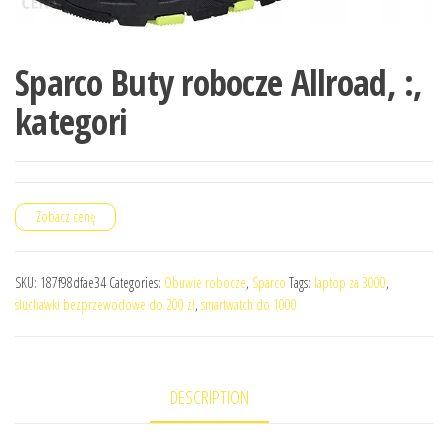
Sparco Buty robocze Allroad, :,
kategori
Zobacz cenę
SKU:
187f98dfae34
Categories:
Obuwie robocze
,
Sparco
Tags:
laptop za 3000
,
słuchawki bezprzewodowe do 200 zł
,
smartwatch do 1000
DESCRIPTION