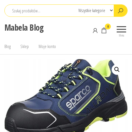
Przejdź
do
treści
Mabela Blog
0
Menu
Blog
Sklep
Moje konto