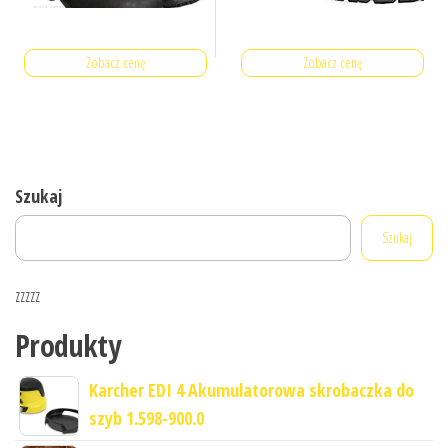
Zobacz cenę
Zobacz cenę
Szukaj
Szukaj
zzzzz
Produkty
Karcher EDI 4 Akumulatorowa skrobaczka do
szyb 1.598-900.0