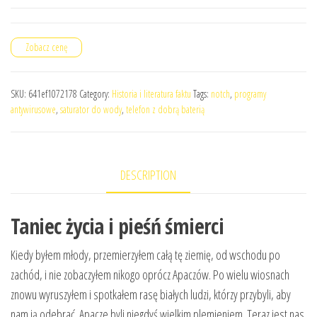
Zobacz cenę
SKU:
641ef1072178
Category:
Historia i literatura faktu
Tags:
notch
,
programy
antywirusowe
,
saturator do wody
,
telefon z dobrą baterią
DESCRIPTION
Taniec życia i pieśń śmierci
Kiedy byłem młody, przemierzyłem całą tę ziemię, od wschodu po
zachód, i nie zobaczyłem nikogo oprócz Apaczów. Po wielu wiosnach
znowu wyruszyłem i spotkałem rasę białych ludzi, którzy przybyli, aby
nam ją odebrać. Apacze byli niegdyś wielkim plemieniem. Teraz jest nas