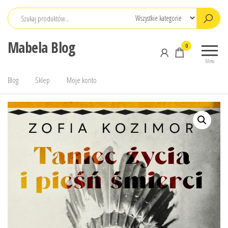
Przejdź
do
treści
Mabela Blog
0
Menu
Blog
Sklep
Moje konto