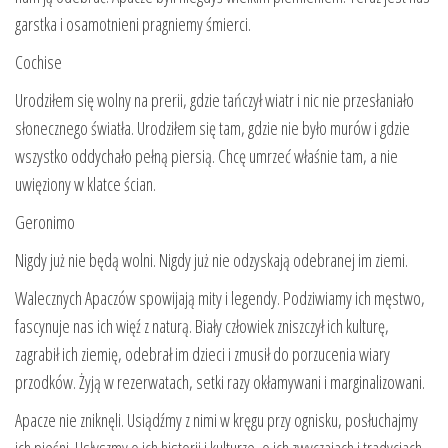
garstka i osamotnieni pragniemy śmierci.
Cochise
Urodziłem się wolny na prerii, gdzie tańczył wiatr i nic nie przesłaniało
słonecznego światła. Urodziłem się tam, gdzie nie było murów i gdzie
wszystko oddychało pełną piersią. Chcę umrzeć właśnie tam, a nie
uwięziony w klatce ścian.
Geronimo
Nigdy już nie będą wolni. Nigdy już nie odzyskają odebranej im ziemi.
Walecznych Apaczów spowijają mity i legendy. Podziwiamy ich męstwo,
fascynuje nas ich więź z naturą. Biały człowiek zniszczył ich kulturę,
zagrabił ich ziemię, odebrał im dzieci i zmusił do porzucenia wiary
przodków. Żyją w rezerwatach, setki razy okłamywani i marginalizowani.
Apacze nie zniknęli. Usiądźmy z nimi w kręgu przy ognisku, posłuchajmy
ich pieśni. Usłyszmy o ich historii i kulturze, o ich zwyczajach i tradycjach,