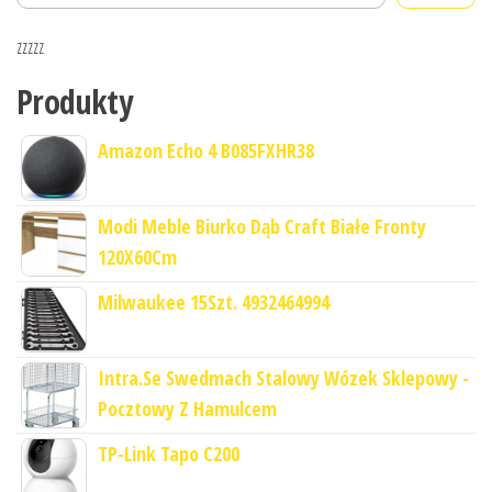
zzzzz
Produkty
Amazon Echo 4 B085FXHR38
Modi Meble Biurko Dąb Craft Białe Fronty
120X60Cm
Milwaukee 15Szt. 4932464994
Intra.Se Swedmach Stalowy Wózek Sklepowy -
Pocztowy Z Hamulcem
TP-Link Tapo C200