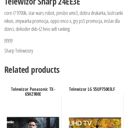
Telewizor Sharp 24EE3E
core i7 9700k, star wars robot, jonsbo umx3, dobra drukarka, lustrzanki
nikon, zmywarka promocja, oppo enco x, gry ps5 promocja, instax dla
dzieci, dekoder dvb-t2 hevc wifi ranking
yyyyy
Sharp Telewizory
Related products
Telewizor Panasonic TX-
Telewizor LG 55UP75003LF
65HZ980E