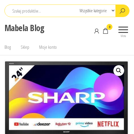
Przejdź
do
treści
Mabela Blog
0
Menu
Blog
Sklep
Moje konto