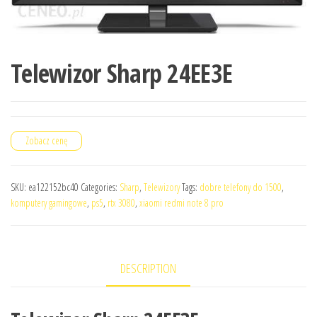
Telewizor Sharp 24EE3E
Zobacz cenę
SKU:
ea122152bc40
Categories:
Sharp
,
Telewizory
Tags:
dobre telefony do 1500
,
komputery gamingowe
,
ps5
,
rtx 3080
,
xiaomi redmi note 8 pro
DESCRIPTION