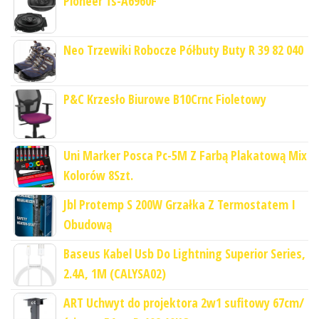
Pioneer Ts-A6960F
Neo Trzewiki Robocze Półbuty Buty R 39 82 040
P&C Krzesło Biurowe B10Crnc Fioletowy
Uni Marker Posca Pc-5M Z Farbą Plakatową Mix
Kolorów 8Szt.
Jbl Protemp S 200W Grzałka Z Termostatem I
Obudową
Baseus Kabel Usb Do Lightning Superior Series,
2.4A, 1M (CALYSA02)
ART Uchwyt do projektora 2w1 sufitowy 67cm/